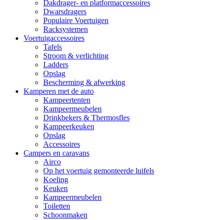
Dakdrager- en platformaccessoires
Dwarsdragers
Populaire Voertuigen
Racksystemen
Voertuigaccessoires
Tafels
Stroom & verlichting
Ladders
Opslag
Bescherming & afwerking
Kamperen met de auto
Kampeertenten
Kampeermeubelen
Drinkbekers & Thermosfles
Kampeerkeuken
Opslag
Accessoires
Campers en caravans
Airco
Op het voertuig gemonteerde luifels
Koeling
Keuken
Kampeermeubelen
Toiletten
Schoonmaken