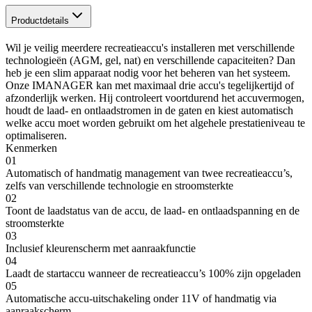
Productdetails
Wil je veilig meerdere recreatieaccu's installeren met verschillende
technologieën (AGM, gel, nat) en verschillende capaciteiten? Dan
heb je een slim apparaat nodig voor het beheren van het systeem.
Onze IMANAGER kan met maximaal drie accu's tegelijkertijd of
afzonderlijk werken. Hij controleert voortdurend het accuvermogen,
houdt de laad- en ontlaadstromen in de gaten en kiest automatisch
welke accu moet worden gebruikt om het algehele prestatieniveau te
optimaliseren.
Kenmerken
01
Automatisch of handmatig management van twee recreatieaccu’s,
zelfs van verschillende technologie en stroomsterkte
02
Toont de laadstatus van de accu, de laad- en ontlaadspanning en de
stroomsterkte
03
Inclusief kleurenscherm met aanraakfunctie
04
Laadt de startaccu wanneer de recreatieaccu’s 100% zijn opgeladen
05
Automatische accu-uitschakeling onder 11V of handmatig via
aanraakscherm