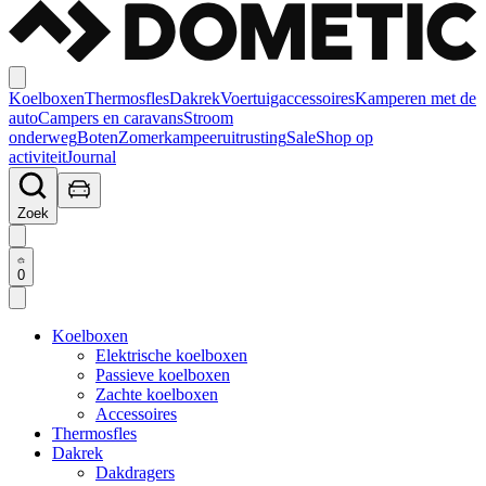
Koelboxen
Thermosfles
Dakrek
Voertuigaccessoires
Kamperen met de
auto
Campers en caravans
Stroom
onderweg
Boten
Zomerkampeeruitrusting
Sale
Shop op
activiteit
Journal
Zoek
0
Koelboxen
Elektrische koelboxen
Passieve koelboxen
Zachte koelboxen
Accessoires
Thermosfles
Dakrek
Dakdragers