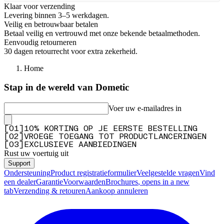
Klaar voor verzending
Levering binnen 3–5 werkdagen.
Veilig en betrouwbaar betalen
Betaal veilig en vertrouwd met onze bekende betaalmethoden.
Eenvoudig retourneren
30 dagen retourrecht voor extra zekerheid.
Home
Stap in de wereld van Dometic
Voer uw e-mailadres in
[
0
1
]
10% KORTING OP JE EERSTE BESTELLING
[
0
2
]
VROEGE TOEGANG TOT PRODUCTLANCERINGEN
[
0
3
]
EXCLUSIEVE AANBIEDINGEN
Rust uw voertuig uit
Support
Ondersteuning
Product registratieformulier
Veelgestelde vragen
Vind
een dealer
Garantie
Voorwaarden
Brochures
, opens in a new
tab
Verzending & retouren
Aankoop annuleren