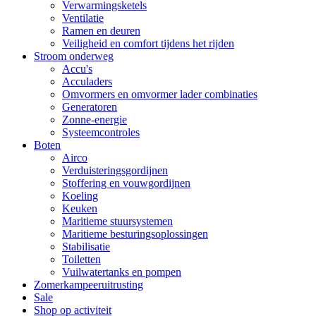
Verwarmingsketels
Ventilatie
Ramen en deuren
Veiligheid en comfort tijdens het rijden
Stroom onderweg
Accu's
Acculaders
Omvormers en omvormer lader combinaties
Generatoren
Zonne-energie
Systeemcontroles
Boten
Airco
Verduisteringsgordijnen
Stoffering en vouwgordijnen
Koeling
Keuken
Maritieme stuursystemen
Maritieme besturingsoplossingen
Stabilisatie
Toiletten
Vuilwatertanks en pompen
Zomerkampeeruitrusting
Sale
Shop op activiteit