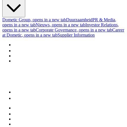
Dometic Group
, opens in a new tab
Duurzaamheid
PR & Media
,
opens in a new tab
Nieuws
, opens in a new tab
Investor Relations
,
opens in a new tab
Corporate Governance
, opens in a new tab
Career
at Dometic
, opens in a new tab
Supplier Information