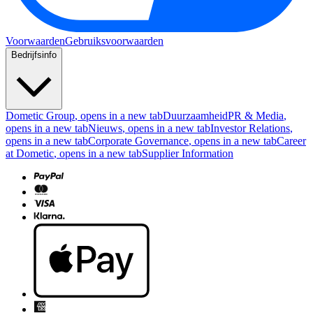
Voorwaarden
Gebruiksvoorwaarden
Bedrijfsinfo
Dometic Group
, opens in a new tab
Duurzaamheid
PR & Media
,
opens in a new tab
Nieuws
, opens in a new tab
Investor Relations
,
opens in a new tab
Corporate Governance
, opens in a new tab
Career
at Dometic
, opens in a new tab
Supplier Information