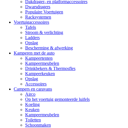
Dakdrager- en platformaccessoires
Dwarsdragers
Populaire Voertuigen
Racksystemen
Voertuigaccessoires
Tafels
Stroom & verlichting
Ladders
Opslag
Bescherming & afwerking
Kamperen met de auto
Kampeertenten
Kampeermeubelen
Drinkbekers & Thermosfles
Kampeerkeuken
Opslag
Accessoires
Campers en caravans
Airco
Op het voertuig gemonteerde luifels
Koeling
Keuken
Kampeermeubelen
Toiletten
Schoonmaken