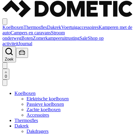
Koelboxen
Thermosfles
Dakrek
Voertuigaccessoires
Kamperen met de
auto
Campers en caravans
Stroom
onderweg
Boten
Zomerkampeeruitrusting
Sale
Shop op
activiteit
Journal
Zoek
0
Koelboxen
Elektrische koelboxen
Passieve koelboxen
Zachte koelboxen
Accessoires
Thermosfles
Dakrek
Dakdragers