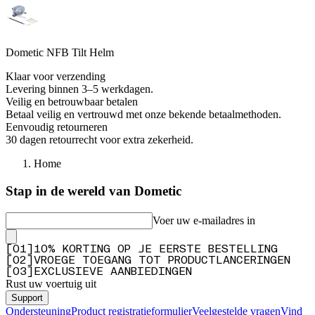
Dometic NFB Tilt Helm
Klaar voor verzending
Levering binnen 3–5 werkdagen.
Veilig en betrouwbaar betalen
Betaal veilig en vertrouwd met onze bekende betaalmethoden.
Eenvoudig retourneren
30 dagen retourrecht voor extra zekerheid.
Home
Stap in de wereld van Dometic
Voer uw e-mailadres in
[
0
1
]
10% KORTING OP JE EERSTE BESTELLING
[
0
2
]
VROEGE TOEGANG TOT PRODUCTLANCERINGEN
[
0
3
]
EXCLUSIEVE AANBIEDINGEN
Rust uw voertuig uit
Support
Ondersteuning
Product registratieformulier
Veelgestelde vragen
Vind