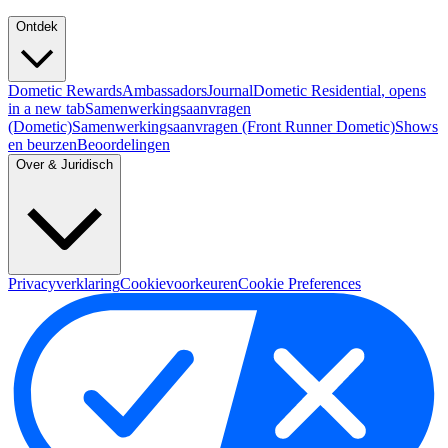
Ontdek
Dometic Rewards
Ambassadors
Journal
Dometic Residential
, opens
in a new tab
Samenwerkingsaanvragen
(Dometic)
Samenwerkingsaanvragen (Front Runner Dometic)
Shows
en beurzen
Beoordelingen
Over & Juridisch
Privacyverklaring
Cookievoorkeuren
Cookie Preferences