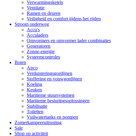
Verwarmingsketels
Ventilatie
Ramen en deuren
Veiligheid en comfort tijdens het rijden
Stroom onderweg
Accu's
Acculaders
Omvormers en omvormer lader combinaties
Generatoren
Zonne-energie
Systeemcontroles
Boten
Airco
Verduisteringsgordijnen
Stoffering en vouwgordijnen
Koeling
Keuken
Maritieme stuursystemen
Maritieme besturingsoplossingen
Stabilisatie
Toiletten
Vuilwatertanks en pompen
Zomerkampeeruitrusting
Sale
Shop op activiteit