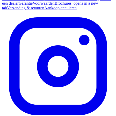
een dealer
Garantie
Voorwaarden
Brochures
, opens in a new
tab
Verzending & retouren
Aankoop annuleren