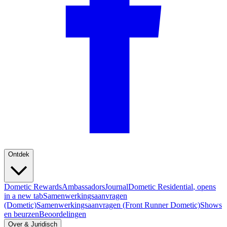
Ontdek
Dometic Rewards
Ambassadors
Journal
Dometic Residential
, opens
in a new tab
Samenwerkingsaanvragen
(Dometic)
Samenwerkingsaanvragen (Front Runner Dometic)
Shows
en beurzen
Beoordelingen
Over & Juridisch