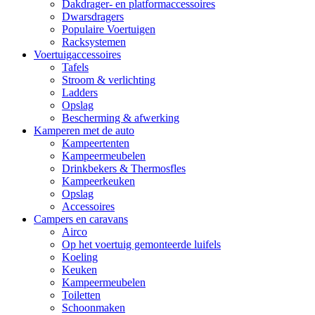
Dakdrager- en platformaccessoires
Dwarsdragers
Populaire Voertuigen
Racksystemen
Voertuigaccessoires
Tafels
Stroom & verlichting
Ladders
Opslag
Bescherming & afwerking
Kamperen met de auto
Kampeertenten
Kampeermeubelen
Drinkbekers & Thermosfles
Kampeerkeuken
Opslag
Accessoires
Campers en caravans
Airco
Op het voertuig gemonteerde luifels
Koeling
Keuken
Kampeermeubelen
Toiletten
Schoonmaken