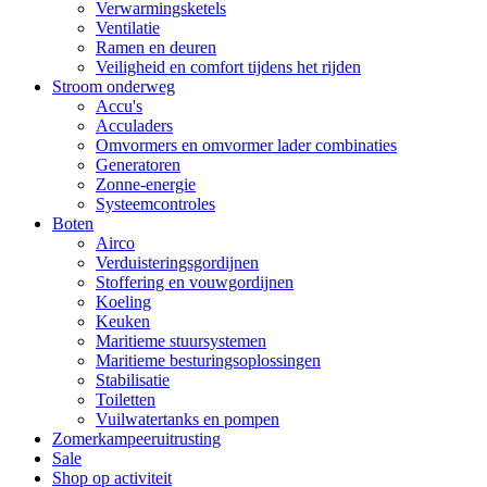
Verwarmingsketels
Ventilatie
Ramen en deuren
Veiligheid en comfort tijdens het rijden
Stroom onderweg
Accu's
Acculaders
Omvormers en omvormer lader combinaties
Generatoren
Zonne-energie
Systeemcontroles
Boten
Airco
Verduisteringsgordijnen
Stoffering en vouwgordijnen
Koeling
Keuken
Maritieme stuursystemen
Maritieme besturingsoplossingen
Stabilisatie
Toiletten
Vuilwatertanks en pompen
Zomerkampeeruitrusting
Sale
Shop op activiteit