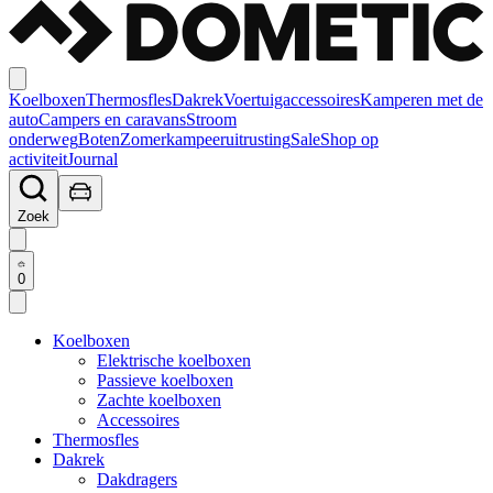
Koelboxen
Thermosfles
Dakrek
Voertuigaccessoires
Kamperen met de
auto
Campers en caravans
Stroom
onderweg
Boten
Zomerkampeeruitrusting
Sale
Shop op
activiteit
Journal
Zoek
0
Koelboxen
Elektrische koelboxen
Passieve koelboxen
Zachte koelboxen
Accessoires
Thermosfles
Dakrek
Dakdragers