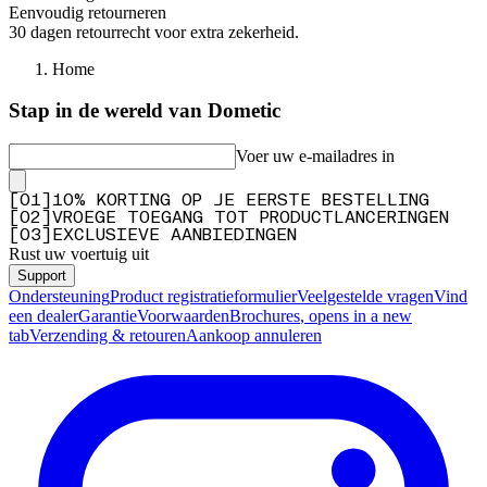
Eenvoudig retourneren
30 dagen retourrecht voor extra zekerheid.
Home
Stap in de wereld van Dometic
Voer uw e-mailadres in
[
0
1
]
10% KORTING OP JE EERSTE BESTELLING
[
0
2
]
VROEGE TOEGANG TOT PRODUCTLANCERINGEN
[
0
3
]
EXCLUSIEVE AANBIEDINGEN
Rust uw voertuig uit
Support
Ondersteuning
Product registratieformulier
Veelgestelde vragen
Vind
een dealer
Garantie
Voorwaarden
Brochures
, opens in a new
tab
Verzending & retouren
Aankoop annuleren