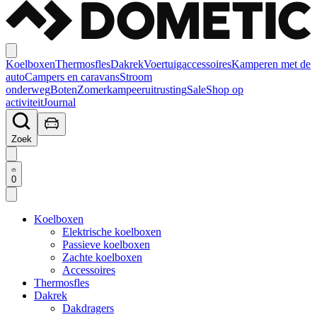
Koelboxen
Thermosfles
Dakrek
Voertuigaccessoires
Kamperen met de
auto
Campers en caravans
Stroom
onderweg
Boten
Zomerkampeeruitrusting
Sale
Shop op
activiteit
Journal
Zoek
0
Koelboxen
Elektrische koelboxen
Passieve koelboxen
Zachte koelboxen
Accessoires
Thermosfles
Dakrek
Dakdragers