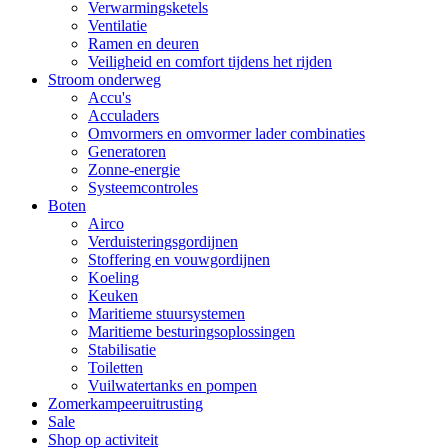
Verwarmingsketels
Ventilatie
Ramen en deuren
Veiligheid en comfort tijdens het rijden
Stroom onderweg
Accu's
Acculaders
Omvormers en omvormer lader combinaties
Generatoren
Zonne-energie
Systeemcontroles
Boten
Airco
Verduisteringsgordijnen
Stoffering en vouwgordijnen
Koeling
Keuken
Maritieme stuursystemen
Maritieme besturingsoplossingen
Stabilisatie
Toiletten
Vuilwatertanks en pompen
Zomerkampeeruitrusting
Sale
Shop op activiteit