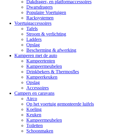
Dakdrager- en platformaccessoires
Dwarsdragers
Populaire Voertuigen
Racksystemen
Voertuigaccessoires
Tafels
Stroom & verlichting
Ladders
Opslag
Bescherming & afwerking
Kamperen met de auto
Kampeertenten
Kampeermeubelen
Drinkbekers & Thermosfles
Kampeerkeuken
Opslag
Accessoires
Campers en caravans
Airco
Op het voertuig gemonteerde luifels
Koeling
Keuken
Kampeermeubelen
Toiletten
Schoonmaken