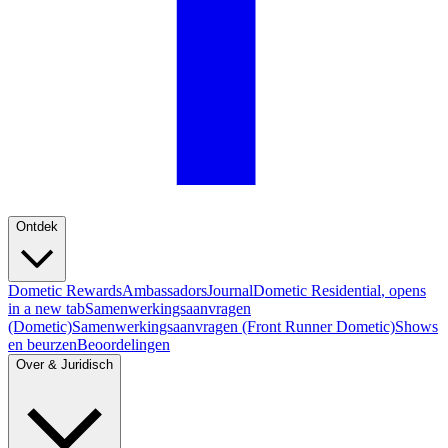
Ontdek
Dometic Rewards
Ambassadors
Journal
Dometic Residential
, opens
in a new tab
Samenwerkingsaanvragen
(Dometic)
Samenwerkingsaanvragen (Front Runner Dometic)
Shows
en beurzen
Beoordelingen
Over & Juridisch