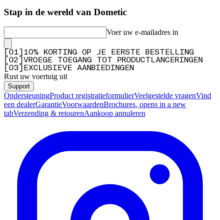
Stap in de wereld van Dometic
Voer uw e-mailadres in
[
0
1
]
10% KORTING OP JE EERSTE BESTELLING
[
0
2
]
VROEGE TOEGANG TOT PRODUCTLANCERINGEN
[
0
3
]
EXCLUSIEVE AANBIEDINGEN
Rust uw voertuig uit
Support
Ondersteuning
Product registratieformulier
Veelgestelde vragen
Vind
een dealer
Garantie
Voorwaarden
Brochures
, opens in a new
tab
Verzending & retouren
Aankoop annuleren