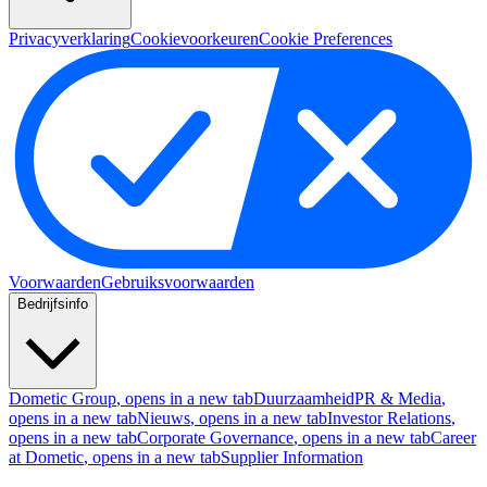
Privacyverklaring
Cookievoorkeuren
Cookie Preferences
Voorwaarden
Gebruiksvoorwaarden
Bedrijfsinfo
Dometic Group
, opens in a new tab
Duurzaamheid
PR & Media
,
opens in a new tab
Nieuws
, opens in a new tab
Investor Relations
,
opens in a new tab
Corporate Governance
, opens in a new tab
Career
at Dometic
, opens in a new tab
Supplier Information