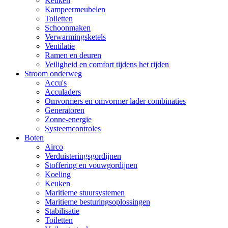
Keuken
Kampeermeubelen
Toiletten
Schoonmaken
Verwarmingsketels
Ventilatie
Ramen en deuren
Veiligheid en comfort tijdens het rijden
Stroom onderweg
Accu's
Acculaders
Omvormers en omvormer lader combinaties
Generatoren
Zonne-energie
Systeemcontroles
Boten
Airco
Verduisteringsgordijnen
Stoffering en vouwgordijnen
Koeling
Keuken
Maritieme stuursystemen
Maritieme besturingsoplossingen
Stabilisatie
Toiletten