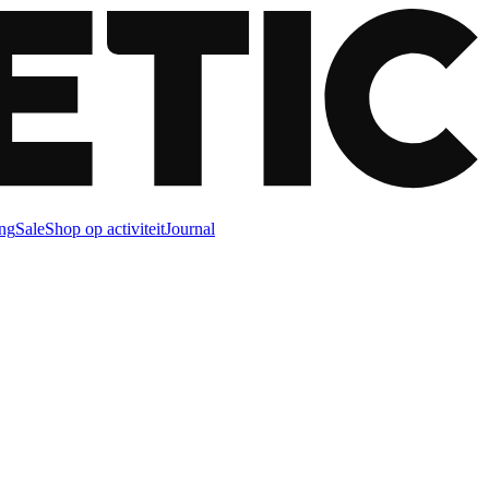
ng
Sale
Shop op activiteit
Journal