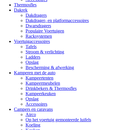
Thermosfles
Dakrek
Dakdragers
Dakdrager- en platformaccessoires
Dwarsdragers
Populaire Voertuigen
Racksystemen
Voertuigaccessoires
Tafels
Stroom & verlichting
Ladders
Opslag
Bescherming & afwerking
Kamperen met de auto
Kampeertenten
Kampeermeubelen
Drinkbekers & Thermosfles
Kampeerkeuken
Opslag
Accessoires
Campers en caravans
Airco
Op het voertuig gemonteerde luifels
Koeling