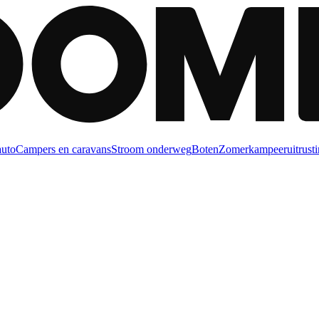
auto
Campers en caravans
Stroom onderweg
Boten
Zomerkampeeruitrusti