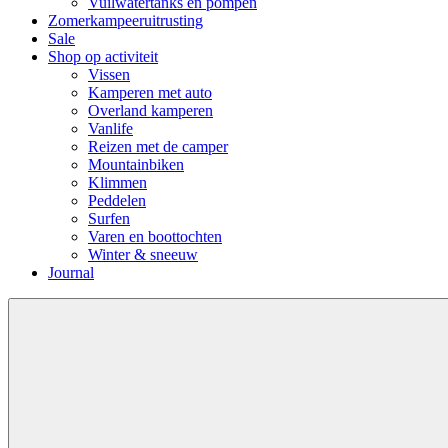
Vuilwatertanks en pompen
Zomerkampeeruitrusting
Sale
Shop op activiteit
Vissen
Kamperen met auto
Overland kamperen
Vanlife
Reizen met de camper
Mountainbiken
Klimmen
Peddelen
Surfen
Varen en boottochten
Winter & sneeuw
Journal