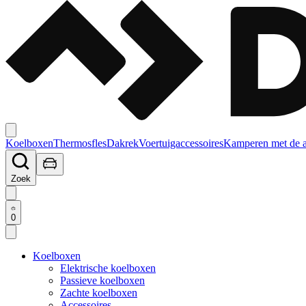
Koelboxen
Thermosfles
Dakrek
Voertuigaccessoires
Kamperen met de 
Zoek
0
Koelboxen
Elektrische koelboxen
Passieve koelboxen
Zachte koelboxen
Accessoires