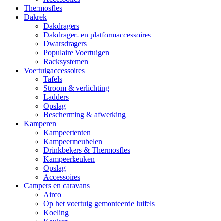
Thermosfles
Dakrek
Dakdragers
Dakdrager- en platformaccessoires
Dwarsdragers
Populaire Voertuigen
Racksystemen
Voertuigaccessoires
Tafels
Stroom & verlichting
Ladders
Opslag
Bescherming & afwerking
Kamperen
Kampeertenten
Kampeermeubelen
Drinkbekers & Thermosfles
Kampeerkeuken
Opslag
Accessoires
Campers en caravans
Airco
Op het voertuig gemonteerde luifels
Koeling