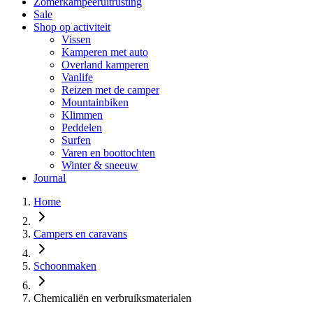
Zomerkampeeruitrusting
Sale
Shop op activiteit
Vissen
Kamperen met auto
Overland kamperen
Vanlife
Reizen met de camper
Mountainbiken
Klimmen
Peddelen
Surfen
Varen en boottochten
Winter & sneeuw
Journal
Home
Campers en caravans
Schoonmaken
Chemicaliën en verbruiksmaterialen