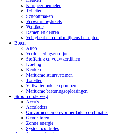
Keuken
Kampeermeubelen
Toiletten
Schoonmaken
Verwarmingsketels
Ventilatie
Ramen en deuren
Veiligheid en comfort tijdens het rijden
Boten
Airco
Verduisteringsgordijnen
Stoffering en vouwgordijnen
Koeling
Keuken
Maritieme stuursystemen
Toiletten
Vuilwatertanks en pompen
Maritieme besturingsoplossingen
Stroom onderweg
Accu's
Acculaders
Omvormers en omvormer lader combinaties
Generatoren
Zonne-energie
Systeemcontroles