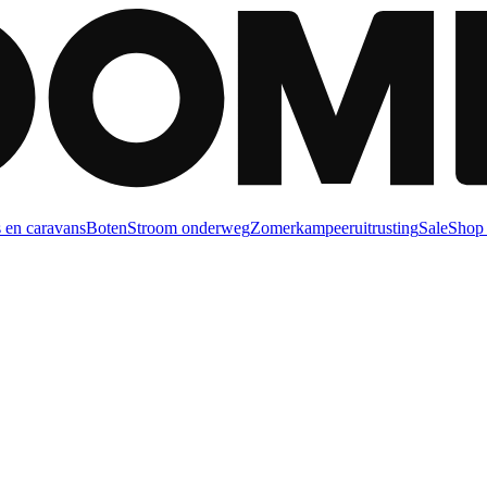
 en caravans
Boten
Stroom onderweg
Zomerkampeeruitrusting
Sale
Shop 