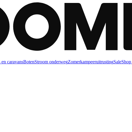
 en caravans
Boten
Stroom onderweg
Zomerkampeeruitrusting
Sale
Shop 