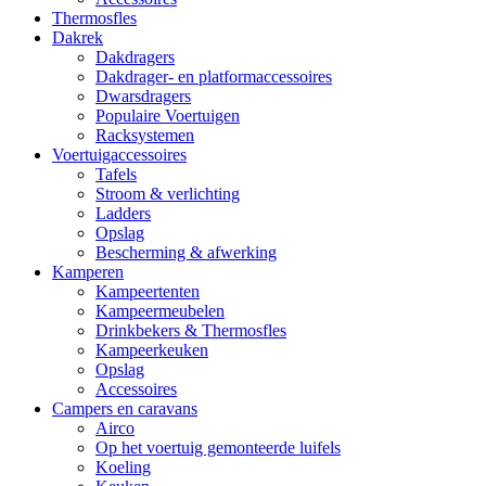
Thermosfles
Dakrek
Dakdragers
Dakdrager- en platformaccessoires
Dwarsdragers
Populaire Voertuigen
Racksystemen
Voertuigaccessoires
Tafels
Stroom & verlichting
Ladders
Opslag
Bescherming & afwerking
Kamperen
Kampeertenten
Kampeermeubelen
Drinkbekers & Thermosfles
Kampeerkeuken
Opslag
Accessoires
Campers en caravans
Airco
Op het voertuig gemonteerde luifels
Koeling