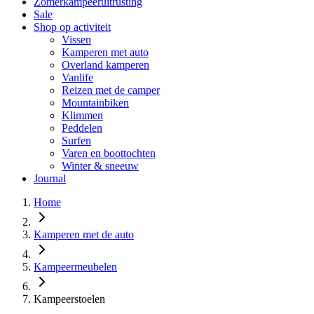
Zomerkampeeruitrusting
Sale
Shop op activiteit
Vissen
Kamperen met auto
Overland kamperen
Vanlife
Reizen met de camper
Mountainbiken
Klimmen
Peddelen
Surfen
Varen en boottochten
Winter & sneeuw
Journal
Home
Kamperen met de auto
Kampeermeubelen
Kampeerstoelen