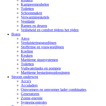
Keuken
Kampeermeubelen
Toiletten
Schoonmaken
Verwarmingsketels
Ventilatie
Ramen en deuren
Veiligheid en comfort tijdens het rijden
Boten
Airco
Verduisteringsgordijnen
Stoffering en vouwgordijnen
Koeling
Keuken
Maritieme stuursystemen
Toiletten
Vuilwatertanks en pompen
Maritieme besturingsoplossingen
Stroom onderweg
Accu's
Acculaders
Omvormers en omvormer lader combinaties
Generatoren
Zonne-energie
Systeemcontroles