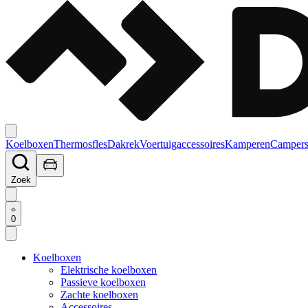
Koelboxen
Thermosfles
Dakrek
Voertuigaccessoires
Kamperen
Campers
Zoek
0
Koelboxen
Elektrische koelboxen
Passieve koelboxen
Zachte koelboxen
Accessoires