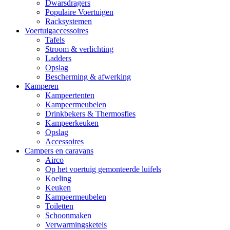
Dwarsdragers
Populaire Voertuigen
Racksystemen
Voertuigaccessoires
Tafels
Stroom & verlichting
Ladders
Opslag
Bescherming & afwerking
Kamperen
Kampeertenten
Kampeermeubelen
Drinkbekers & Thermosfles
Kampeerkeuken
Opslag
Accessoires
Campers en caravans
Airco
Op het voertuig gemonteerde luifels
Koeling
Keuken
Kampeermeubelen
Toiletten
Schoonmaken
Verwarmingsketels