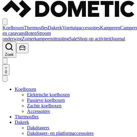
Koelboxen
Thermosfles
Dakrek
Voertuigaccessoires
Kamperen
Camper
en caravans
Boten
Stroom
onderweg
Zomerkampeeruitrusting
Sale
Shop op activiteit
Journal
Zoek
0
Koelboxen
Elektrische koelboxen
Passieve koelboxen
Zachte koelboxen
Accessoires
Thermosfles
Dakrek
Dakdragers
Dakdrager- en platformaccessoires