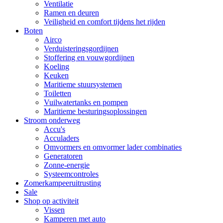
Ventilatie
Ramen en deuren
Veiligheid en comfort tijdens het rijden
Boten
Airco
Verduisteringsgordijnen
Stoffering en vouwgordijnen
Koeling
Keuken
Maritieme stuursystemen
Toiletten
Vuilwatertanks en pompen
Maritieme besturingsoplossingen
Stroom onderweg
Accu's
Acculaders
Omvormers en omvormer lader combinaties
Generatoren
Zonne-energie
Systeemcontroles
Zomerkampeeruitrusting
Sale
Shop op activiteit
Vissen
Kamperen met auto