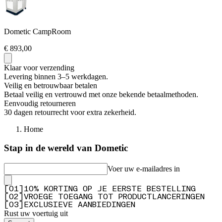
Dometic CampRoom
€ 893,00
Klaar voor verzending
Levering binnen 3–5 werkdagen.
Veilig en betrouwbaar betalen
Betaal veilig en vertrouwd met onze bekende betaalmethoden.
Eenvoudig retourneren
30 dagen retourrecht voor extra zekerheid.
Home
Stap in de wereld van Dometic
Voer uw e-mailadres in
[
0
1
]
10% KORTING OP JE EERSTE BESTELLING
[
0
2
]
VROEGE TOEGANG TOT PRODUCTLANCERINGEN
[
0
3
]
EXCLUSIEVE AANBIEDINGEN
Rust uw voertuig uit