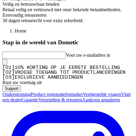
Veilig en betrouwbaar betalen
Betaal veilig en vertrouwd met onze bekende betaalmethoden.
Eenvoudig retourneren
30 dagen retourrecht voor extra zekerheid.
Home
Stap in de wereld van Dometic
Voer uw e-mailadres in
[
0
1
]
10% KORTING OP JE EERSTE BESTELLING
[
0
2
]
VROEGE TOEGANG TOT PRODUCTLANCERINGEN
[
0
3
]
EXCLUSIEVE AANBIEDINGEN
Rust uw voertuig uit
Support
Ondersteuning
Product registratieformulier
Veelgestelde vragen
Vind
een dealer
Garantie
Verzending & retouren
Aankoop annuleren