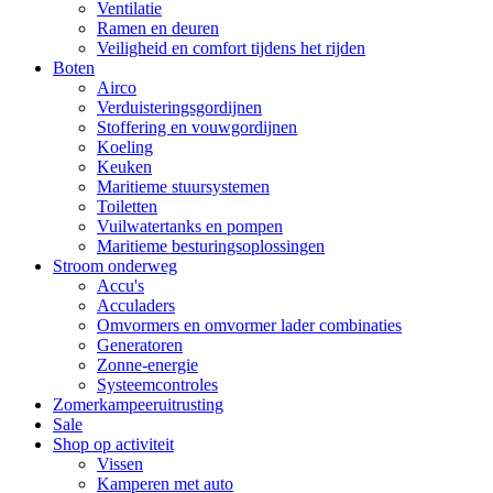
Ventilatie
Ramen en deuren
Veiligheid en comfort tijdens het rijden
Boten
Airco
Verduisteringsgordijnen
Stoffering en vouwgordijnen
Koeling
Keuken
Maritieme stuursystemen
Toiletten
Vuilwatertanks en pompen
Maritieme besturingsoplossingen
Stroom onderweg
Accu's
Acculaders
Omvormers en omvormer lader combinaties
Generatoren
Zonne-energie
Systeemcontroles
Zomerkampeeruitrusting
Sale
Shop op activiteit
Vissen
Kamperen met auto