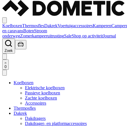
Koelboxen
Thermosfles
Dakrek
Voertuigaccessoires
Kamperen
Camper
en caravans
Boten
Stroom
onderweg
Zomerkampeeruitrusting
Sale
Shop op activiteit
Journal
Zoek
0
Koelboxen
Elektrische koelboxen
Passieve koelboxen
Zachte koelboxen
Accessoires
Thermosfles
Dakrek
Dakdragers
Dakdrager- en platformaccessoires