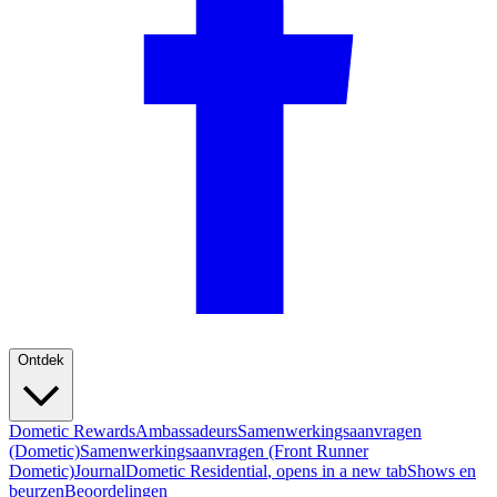
Ontdek
Dometic Rewards
Ambassadeurs
Samenwerkingsaanvragen
(Dometic)
Samenwerkingsaanvragen (Front Runner
Dometic)
Journal
Dometic Residential
, opens in a new tab
Shows en
beurzen
Beoordelingen