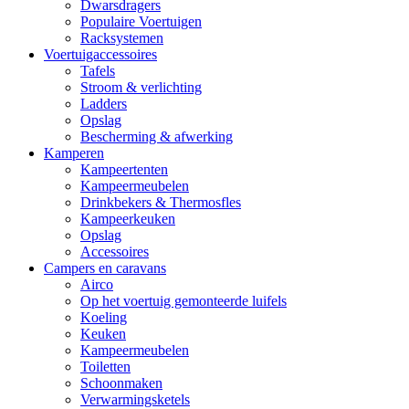
Dwarsdragers
Populaire Voertuigen
Racksystemen
Voertuigaccessoires
Tafels
Stroom & verlichting
Ladders
Opslag
Bescherming & afwerking
Kamperen
Kampeertenten
Kampeermeubelen
Drinkbekers & Thermosfles
Kampeerkeuken
Opslag
Accessoires
Campers en caravans
Airco
Op het voertuig gemonteerde luifels
Koeling
Keuken
Kampeermeubelen
Toiletten
Schoonmaken
Verwarmingsketels