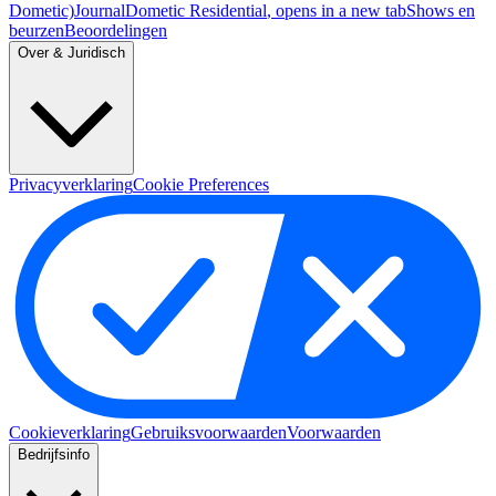
Dometic)
Journal
Dometic Residential
, opens in a new tab
Shows en
beurzen
Beoordelingen
Over & Juridisch
Privacyverklaring
Cookie Preferences
Cookieverklaring
Gebruiksvoorwaarden
Voorwaarden
Bedrijfsinfo