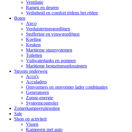
Ventilatie
Ramen en deuren
Veiligheid en comfort tijdens het rijden
Boten
Airco
Verduisteringsgordijnen
Stoffering en vouwgordijnen
Koeling
Keuken
Maritieme stuursystemen
Toiletten
Vuilwatertanks en pompen
Maritieme besturingsoplossingen
Stroom onderweg
Accu's
Acculaders
Omvormers en omvormer lader combinaties
Generatoren
Zonne-energie
Systeemcontroles
Zomerkampeeruitrusting
Sale
Shop op activiteit
Vissen
Kamperen met auto