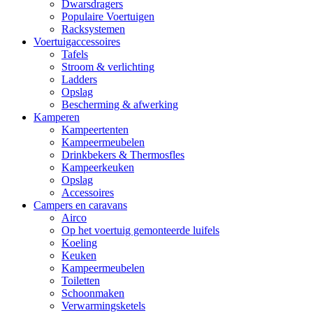
Dwarsdragers
Populaire Voertuigen
Racksystemen
Voertuigaccessoires
Tafels
Stroom & verlichting
Ladders
Opslag
Bescherming & afwerking
Kamperen
Kampeertenten
Kampeermeubelen
Drinkbekers & Thermosfles
Kampeerkeuken
Opslag
Accessoires
Campers en caravans
Airco
Op het voertuig gemonteerde luifels
Koeling
Keuken
Kampeermeubelen
Toiletten
Schoonmaken
Verwarmingsketels