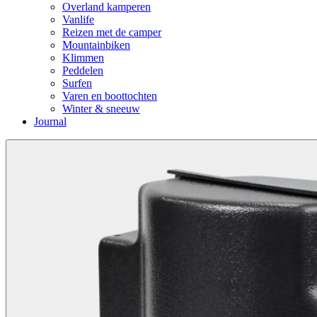
Overland kamperen
Vanlife
Reizen met de camper
Mountainbiken
Klimmen
Peddelen
Surfen
Varen en boottochten
Winter & sneeuw
Journal