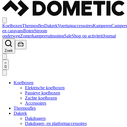
Koelboxen
Thermosfles
Dakrek
Voertuigaccessoires
Kamperen
Camper
en caravans
Boten
Stroom
onderweg
Zomerkampeeruitrusting
Sale
Shop op activiteit
Journal
Zoek
0
Koelboxen
Elektrische koelboxen
Passieve koelboxen
Zachte koelboxen
Accessoires
Thermosfles
Dakrek
Dakdragers
Dakdrager- en platformaccessoires