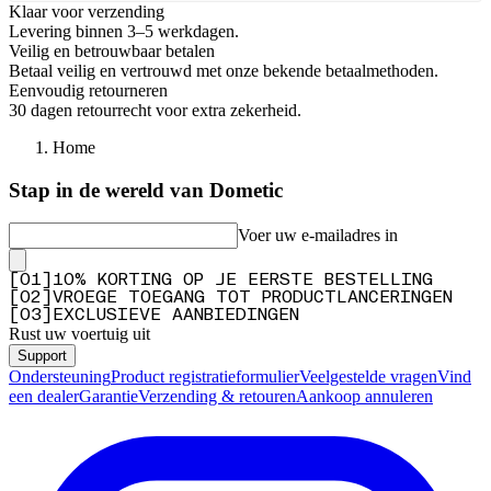
Klaar voor verzending
Levering binnen 3–5 werkdagen.
Veilig en betrouwbaar betalen
Betaal veilig en vertrouwd met onze bekende betaalmethoden.
Eenvoudig retourneren
30 dagen retourrecht voor extra zekerheid.
Home
Stap in de wereld van Dometic
Voer uw e-mailadres in
[
0
1
]
10% KORTING OP JE EERSTE BESTELLING
[
0
2
]
VROEGE TOEGANG TOT PRODUCTLANCERINGEN
[
0
3
]
EXCLUSIEVE AANBIEDINGEN
Rust uw voertuig uit
Support
Ondersteuning
Product registratieformulier
Veelgestelde vragen
Vind
een dealer
Garantie
Verzending & retouren
Aankoop annuleren