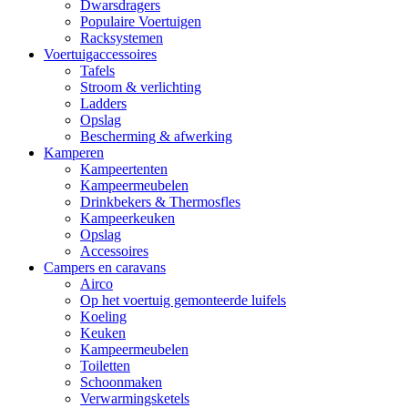
Dwarsdragers
Populaire Voertuigen
Racksystemen
Voertuigaccessoires
Tafels
Stroom & verlichting
Ladders
Opslag
Bescherming & afwerking
Kamperen
Kampeertenten
Kampeermeubelen
Drinkbekers & Thermosfles
Kampeerkeuken
Opslag
Accessoires
Campers en caravans
Airco
Op het voertuig gemonteerde luifels
Koeling
Keuken
Kampeermeubelen
Toiletten
Schoonmaken
Verwarmingsketels