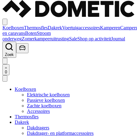
Koelboxen
Thermosfles
Dakrek
Voertuigaccessoires
Kamperen
Camper
en caravans
Boten
Stroom
onderweg
Zomerkampeeruitrusting
Sale
Shop op activiteit
Journal
Zoek
0
Koelboxen
Elektrische koelboxen
Passieve koelboxen
Zachte koelboxen
Accessoires
Thermosfles
Dakrek
Dakdragers
Dakdrager- en platformaccessoires