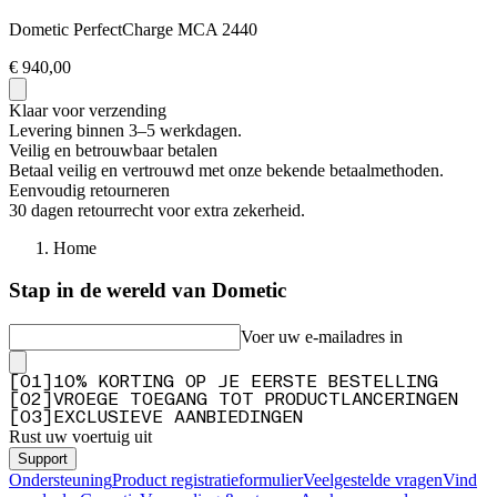
Dometic PerfectCharge MCA 2440
€ 940,00
Klaar voor verzending
Levering binnen 3–5 werkdagen.
Veilig en betrouwbaar betalen
Betaal veilig en vertrouwd met onze bekende betaalmethoden.
Eenvoudig retourneren
30 dagen retourrecht voor extra zekerheid.
Home
Stap in de wereld van Dometic
Voer uw e-mailadres in
[
0
1
]
10% KORTING OP JE EERSTE BESTELLING
[
0
2
]
VROEGE TOEGANG TOT PRODUCTLANCERINGEN
[
0
3
]
EXCLUSIEVE AANBIEDINGEN
Rust uw voertuig uit
Support
Ondersteuning
Product registratieformulier
Veelgestelde vragen
Vind