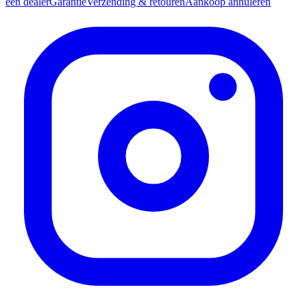
een dealer
Garantie
Verzending & retouren
Aankoop annuleren