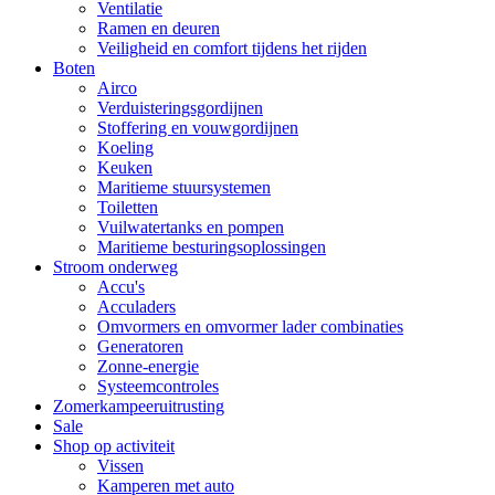
Ventilatie
Ramen en deuren
Veiligheid en comfort tijdens het rijden
Boten
Airco
Verduisteringsgordijnen
Stoffering en vouwgordijnen
Koeling
Keuken
Maritieme stuursystemen
Toiletten
Vuilwatertanks en pompen
Maritieme besturingsoplossingen
Stroom onderweg
Accu's
Acculaders
Omvormers en omvormer lader combinaties
Generatoren
Zonne-energie
Systeemcontroles
Zomerkampeeruitrusting
Sale
Shop op activiteit
Vissen
Kamperen met auto