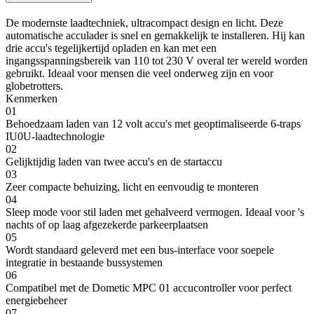
De modernste laadtechniek, ultracompact design en licht. Deze
automatische acculader is snel en gemakkelijk te installeren. Hij kan
drie accu's tegelijkertijd opladen en kan met een
ingangsspanningsbereik van 110 tot 230 V overal ter wereld worden
gebruikt. Ideaal voor mensen die veel onderweg zijn en voor
globetrotters.
Kenmerken
01
Behoedzaam laden van 12 volt accu's met geoptimaliseerde 6-traps
IU0U-laadtechnologie
02
Gelijktijdig laden van twee accu's en de startaccu
03
Zeer compacte behuizing, licht en eenvoudig te monteren
04
Sleep mode voor stil laden met gehalveerd vermogen. Ideaal voor 's
nachts of op laag afgezekerde parkeerplaatsen
05
Wordt standaard geleverd met een bus-interface voor soepele
integratie in bestaande bussystemen
06
Compatibel met de Dometic MPC 01 accucontroller voor perfect
energiebeheer
07