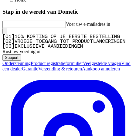
Stap in de wereld van Dometic
Voer uw e-mailadres in
[
0
1
]
10% KORTING OP JE EERSTE BESTELLING
[
0
2
]
VROEGE TOEGANG TOT PRODUCTLANCERINGEN
[
0
3
]
EXCLUSIEVE AANBIEDINGEN
Rust uw voertuig uit
Support
Ondersteuning
Product registratieformulier
Veelgestelde vragen
Vind
een dealer
Garantie
Verzending & retouren
Aankoop annuleren