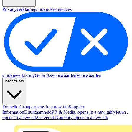
Privacyverklaring
Cookie Preferences
Cookieverklaring
Gebruiksvoorwaarden
Voorwaarden
Bedrijfsinfo
Dometic Group
, opens in a new tab
Supplier
Information
Duurzaamheid
PR & Media
, opens in a new tab
Nieuws
,
opens in a new tab
Career at Dometic
, opens in a new tab