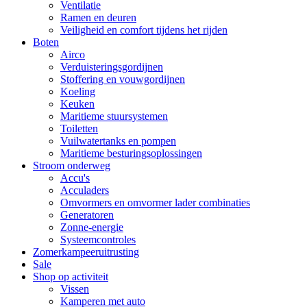
Ventilatie
Ramen en deuren
Veiligheid en comfort tijdens het rijden
Boten
Airco
Verduisteringsgordijnen
Stoffering en vouwgordijnen
Koeling
Keuken
Maritieme stuursystemen
Toiletten
Vuilwatertanks en pompen
Maritieme besturingsoplossingen
Stroom onderweg
Accu's
Acculaders
Omvormers en omvormer lader combinaties
Generatoren
Zonne-energie
Systeemcontroles
Zomerkampeeruitrusting
Sale
Shop op activiteit
Vissen
Kamperen met auto