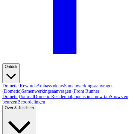
Ontdek
Dometic Rewards
Ambassadeurs
Samenwerkingsaanvragen
(Dometic)
Samenwerkingsaanvragen (Front Runner
Dometic)
Journal
Dometic Residential
, opens in a new tab
Shows en
beurzen
Beoordelingen
Over & Juridisch