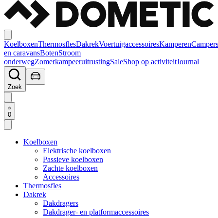
Koelboxen
Thermosfles
Dakrek
Voertuigaccessoires
Kamperen
Camper
en caravans
Boten
Stroom
onderweg
Zomerkampeeruitrusting
Sale
Shop op activiteit
Journal
Zoek
0
Koelboxen
Elektrische koelboxen
Passieve koelboxen
Zachte koelboxen
Accessoires
Thermosfles
Dakrek
Dakdragers
Dakdrager- en platformaccessoires