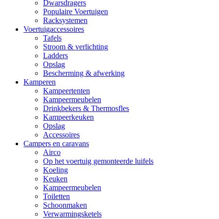
Dwarsdragers
Populaire Voertuigen
Racksystemen
Voertuigaccessoires
Tafels
Stroom & verlichting
Ladders
Opslag
Bescherming & afwerking
Kamperen
Kampeertenten
Kampeermeubelen
Drinkbekers & Thermosfles
Kampeerkeuken
Opslag
Accessoires
Campers en caravans
Airco
Op het voertuig gemonteerde luifels
Koeling
Keuken
Kampeermeubelen
Toiletten
Schoonmaken
Verwarmingsketels