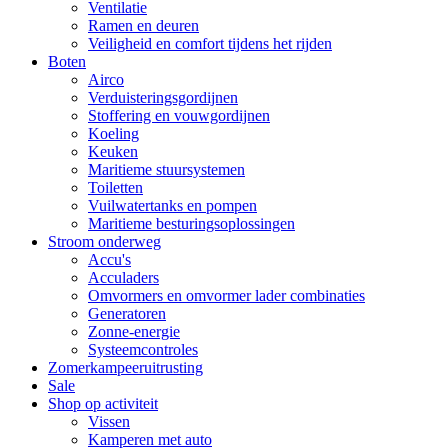
Ventilatie
Ramen en deuren
Veiligheid en comfort tijdens het rijden
Boten
Airco
Verduisteringsgordijnen
Stoffering en vouwgordijnen
Koeling
Keuken
Maritieme stuursystemen
Toiletten
Vuilwatertanks en pompen
Maritieme besturingsoplossingen
Stroom onderweg
Accu's
Acculaders
Omvormers en omvormer lader combinaties
Generatoren
Zonne-energie
Systeemcontroles
Zomerkampeeruitrusting
Sale
Shop op activiteit
Vissen
Kamperen met auto