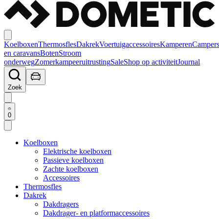
Koelboxen
Thermosfles
Dakrek
Voertuigaccessoires
Kamperen
Camper
en caravans
Boten
Stroom
onderweg
Zomerkampeeruitrusting
Sale
Shop op activiteit
Journal
Zoek
0
Koelboxen
Elektrische koelboxen
Passieve koelboxen
Zachte koelboxen
Accessoires
Thermosfles
Dakrek
Dakdragers
Dakdrager- en platformaccessoires