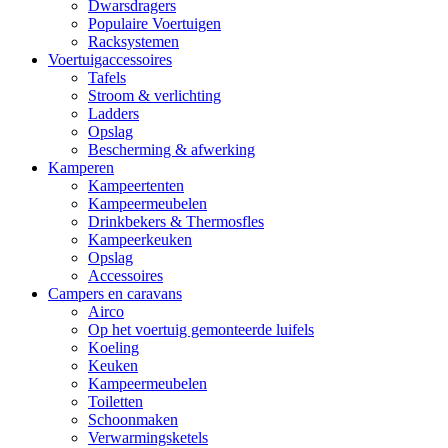
Dwarsdragers
Populaire Voertuigen
Racksystemen
Voertuigaccessoires
Tafels
Stroom & verlichting
Ladders
Opslag
Bescherming & afwerking
Kamperen
Kampeertenten
Kampeermeubelen
Drinkbekers & Thermosfles
Kampeerkeuken
Opslag
Accessoires
Campers en caravans
Airco
Op het voertuig gemonteerde luifels
Koeling
Keuken
Kampeermeubelen
Toiletten
Schoonmaken
Verwarmingsketels