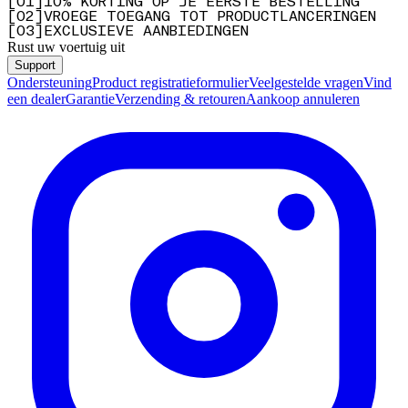
[
0
1
]
10% KORTING OP JE EERSTE BESTELLING
[
0
2
]
VROEGE TOEGANG TOT PRODUCTLANCERINGEN
[
0
3
]
EXCLUSIEVE AANBIEDINGEN
Rust uw voertuig uit
Support
Ondersteuning
Product registratieformulier
Veelgestelde vragen
Vind
een dealer
Garantie
Verzending & retouren
Aankoop annuleren