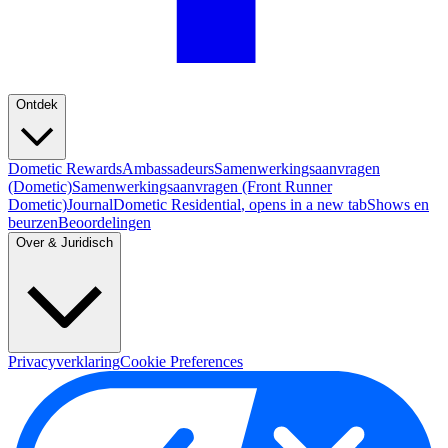
Ontdek
Dometic Rewards
Ambassadeurs
Samenwerkingsaanvragen
(Dometic)
Samenwerkingsaanvragen (Front Runner
Dometic)
Journal
Dometic Residential
, opens in a new tab
Shows en
beurzen
Beoordelingen
Over & Juridisch
Privacyverklaring
Cookie Preferences