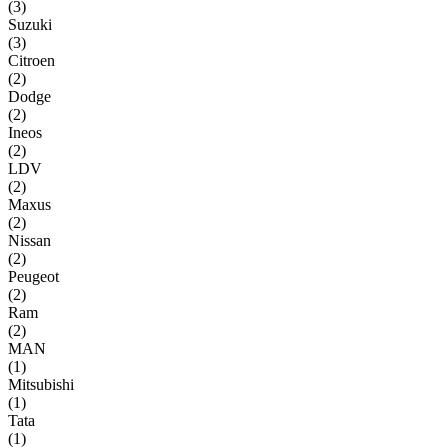
(
3
)
Suzuki
(
3
)
Citroen
(
2
)
Dodge
(
2
)
Ineos
(
2
)
LDV
(
2
)
Maxus
(
2
)
Nissan
(
2
)
Peugeot
(
2
)
Ram
(
2
)
MAN
(
1
)
Mitsubishi
(
1
)
Tata
(
1
)