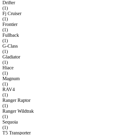
Drifter
(
1
)
Fj Cruiser
(
1
)
Frontier
(
1
)
Fullback
(
1
)
G-Class
(
1
)
Gladiator
(
1
)
Hiace
(
1
)
Magnum
(
1
)
RAV4
(
1
)
Ranger Raptor
(
1
)
Ranger Wildtrak
(
1
)
Sequoia
(
1
)
T5 Transporter