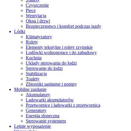
Czyszczenie
Piece
Wentylacja
Okna i drzwi
Bezpieczenstwo i komfort podczas jazdy
Lódki
Klimatyzatory
Rolety
Elementy tekstylne i rolety rzymskie
Lodówki wolnostojace i do zabudowy
Kuchnia
Uklady sterowania do lodzi
Sterowanie do lodzi
Stabilizacja
Toalety
Zbiorniki sanitarne i pompy
Mobilne zasilanie
Akumulatory
Ladowarki akumulatorów
Przetwornice i ladowarki z przetwornica
Generatory
Energia sloneczna
Sterowanie systemem
Letnie wyposażenie