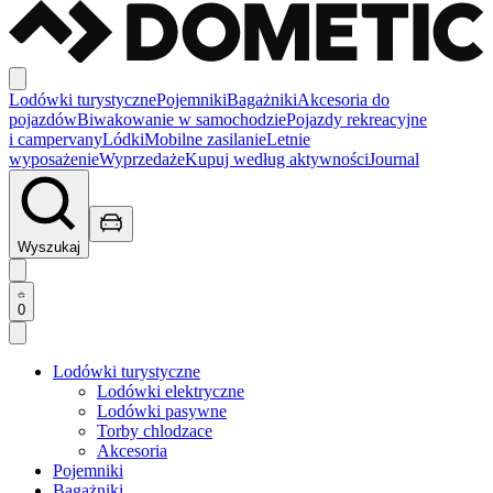
Lodówki turystyczne
Pojemniki
Bagażniki
Akcesoria do
pojazdów
Biwakowanie w samochodzie
Pojazdy rekreacyjne
i campervany
Lódki
Mobilne zasilanie
Letnie
wyposażenie
Wyprzedaże
Kupuj według aktywności
Journal
Wyszukaj
0
Lodówki turystyczne
Lodówki elektryczne
Lodówki pasywne
Torby chlodzace
Akcesoria
Pojemniki
Bagażniki