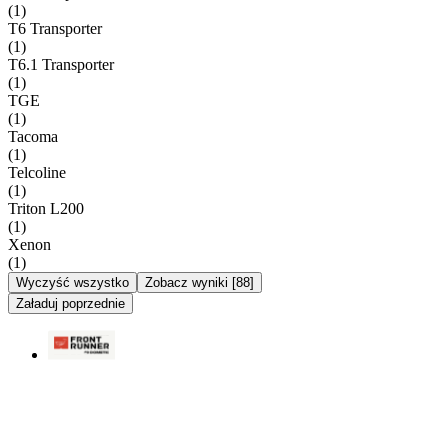
(
1
)
T6 Transporter
(
1
)
T6.1 Transporter
(
1
)
TGE
(
1
)
Tacoma
(
1
)
Telcoline
(
1
)
Triton L200
(
1
)
Xenon
(
1
)
Wyczyść wszystko
Zobacz wyniki
[
88
]
Załaduj poprzednie