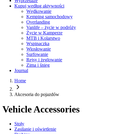
Wyprzedaże
Kupuj według aktywności
Wędkowanie
Kemping samochodowy
Overlanding
Vanlife – życie w podróży
Życie w Kamperze
MTB i Kolarstwo
Wspinaczka
Wiosłowanie
Surfowanie
Rejsy i żeglowanie
Zima i śnieg
Journal
Home
Akcesoria do pojazdów
Vehicle Accessories
Stoły
Zasilanie i oświetlenie