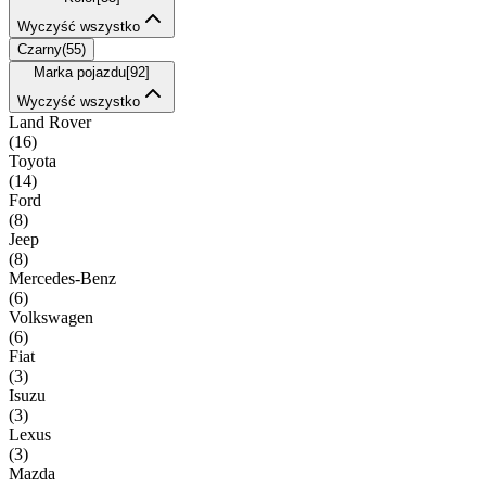
Wyczyść wszystko
Czarny
(
55
)
Marka pojazdu
[
92
]
Wyczyść wszystko
Land Rover
(
16
)
Toyota
(
14
)
Ford
(
8
)
Jeep
(
8
)
Mercedes-Benz
(
6
)
Volkswagen
(
6
)
Fiat
(
3
)
Isuzu
(
3
)
Lexus
(
3
)
Mazda