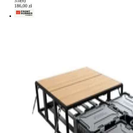
5.0
(
6
)
186,00 zł