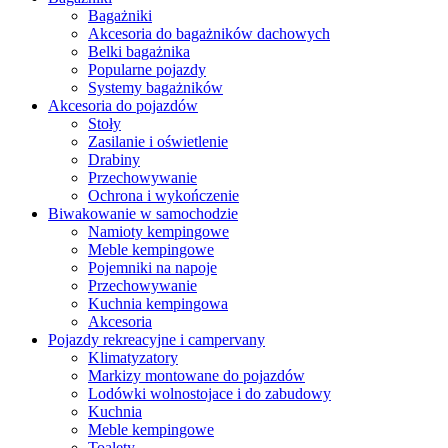
Bagażniki
Akcesoria do bagażników dachowych
Belki bagażnika
Popularne pojazdy
Systemy bagażników
Akcesoria do pojazdów
Stoły
Zasilanie i oświetlenie
Drabiny
Przechowywanie
Ochrona i wykończenie
Biwakowanie w samochodzie
Namioty kempingowe
Meble kempingowe
Pojemniki na napoje
Przechowywanie
Kuchnia kempingowa
Akcesoria
Pojazdy rekreacyjne i campervany
Klimatyzatory
Markizy montowane do pojazdów
Lodówki wolnostojace i do zabudowy
Kuchnia
Meble kempingowe
Toalety