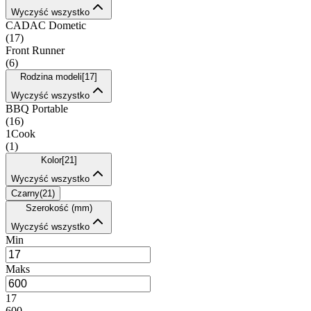
Wyczyść wszystko
CADAC Dometic
(
17
)
Front Runner
(
6
)
Rodzina modeli
[
17
]
Wyczyść wszystko
BBQ Portable
(
16
)
1Cook
(
1
)
Kolor
[
21
]
Wyczyść wszystko
Czarny
(
21
)
Szerokość (mm)
Wyczyść wszystko
Min
Maks
17
600