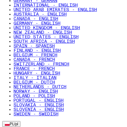
GERMANY - GERMAN
INTERNATIONAL - ENGLISH
UNITED ARAB EMIRATES - ENGLISH
AUSTRALIA - ENGLISH
CANADA - ENGLISH
GERMANY - ENGLISH
UNITED KINGDOM - ENGLISH
NEW ZEALAND - ENGLISH
UNITED STATES - ENGLISH
SOUTH AFRICA - ENGLISH
SPAIN - SPANISH
FINLAND - ENGLISH
BELGIUM - FRENCH
CANADA - FRENCH
SWITZERLAND - FRENCH
FRANCE - FRENCH
HUNGARY - ENGLISH
ITALY - ITALIAN
BELGIUM - DUTCH
NETHERLANDS - DUTCH
NORWAY - ENGLISH
POLAND - POLISH
PORTUGAL - ENGLISH
SLOVAKIA - ENGLISH
SLOVENIA - ENGLISH
SWEDEN - SWEDISH
PL
/
pl