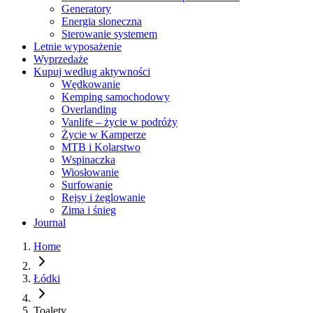
Generatory
Energia sloneczna
Sterowanie systemem
Letnie wyposażenie
Wyprzedaże
Kupuj według aktywności
Wędkowanie
Kemping samochodowy
Overlanding
Vanlife – życie w podróży
Życie w Kamperze
MTB i Kolarstwo
Wspinaczka
Wiosłowanie
Surfowanie
Rejsy i żeglowanie
Zima i śnieg
Journal
Home
Łódki
Toalety