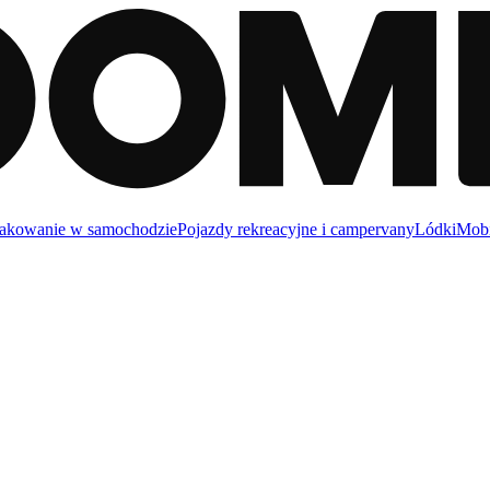
akowanie w samochodzie
Pojazdy rekreacyjne i campervany
Lódki
Mobi