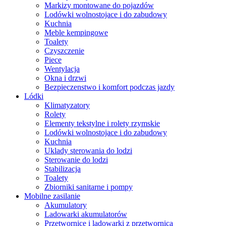
Markizy montowane do pojazdów
Lodówki wolnostojace i do zabudowy
Kuchnia
Meble kempingowe
Toalety
Czyszczenie
Piece
Wentylacja
Okna i drzwi
Bezpieczenstwo i komfort podczas jazdy
Lódki
Klimatyzatory
Rolety
Elementy tekstylne i rolety rzymskie
Lodówki wolnostojace i do zabudowy
Kuchnia
Uklady sterowania do lodzi
Sterowanie do lodzi
Stabilizacja
Toalety
Zbiorniki sanitarne i pompy
Mobilne zasilanie
Akumulatory
Ladowarki akumulatorów
Przetwornice i ladowarki z przetwornica