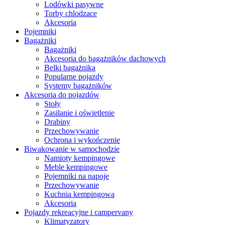
Lodówki pasywne
Torby chlodzace
Akcesoria
Pojemniki
Bagażniki
Bagażniki
Akcesoria do bagażników dachowych
Belki bagażnika
Popularne pojazdy
Systemy bagażników
Akcesoria do pojazdów
Stoły
Zasilanie i oświetlenie
Drabiny
Przechowywanie
Ochrona i wykończenie
Biwakowanie w samochodzie
Namioty kempingowe
Meble kempingowe
Pojemniki na napoje
Przechowywanie
Kuchnia kempingowa
Akcesoria
Pojazdy rekreacyjne i campervany
Klimatyzatory