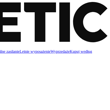
lne zasilanie
Letnie wyposażenie
Wyprzedaże
Kupuj według