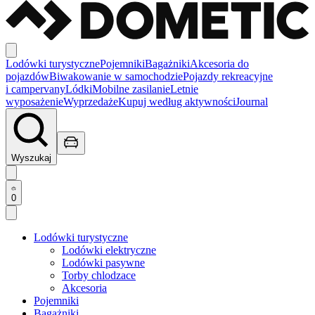
Lodówki turystyczne
Pojemniki
Bagażniki
Akcesoria do
pojazdów
Biwakowanie w samochodzie
Pojazdy rekreacyjne
i campervany
Lódki
Mobilne zasilanie
Letnie
wyposażenie
Wyprzedaże
Kupuj według aktywności
Journal
Wyszukaj
0
Lodówki turystyczne
Lodówki elektryczne
Lodówki pasywne
Torby chlodzace
Akcesoria
Pojemniki
Bagażniki