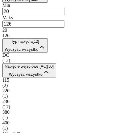
Min
Maks
20
126
Typ napięcia
[
12
]
Wyczyść wszystko
DC
(
12
)
Napięcie wejściowe (AC)
[
30
]
Wyczyść wszystko
115
(
2
)
220
(
1
)
230
(
17
)
380
(
1
)
400
(
1
)