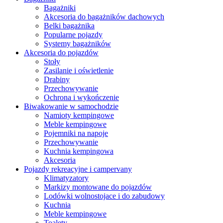
Bagażniki
Akcesoria do bagażników dachowych
Belki bagażnika
Popularne pojazdy
Systemy bagażników
Akcesoria do pojazdów
Stoły
Zasilanie i oświetlenie
Drabiny
Przechowywanie
Ochrona i wykończenie
Biwakowanie w samochodzie
Namioty kempingowe
Meble kempingowe
Pojemniki na napoje
Przechowywanie
Kuchnia kempingowa
Akcesoria
Pojazdy rekreacyjne i campervany
Klimatyzatory
Markizy montowane do pojazdów
Lodówki wolnostojace i do zabudowy
Kuchnia
Meble kempingowe
Toalety