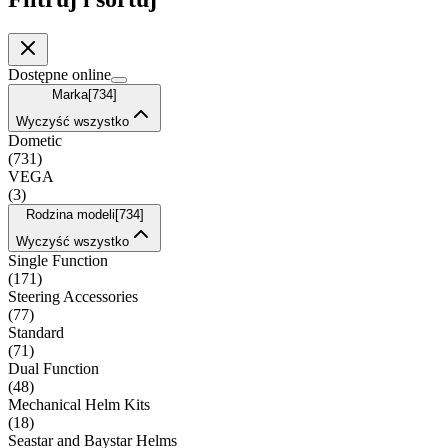
Dostępne online
Marka
[
734
]
Wyczyść wszystko
Dometic
(
731
)
VEGA
(
3
)
Rodzina modeli
[
734
]
Wyczyść wszystko
Single Function
(
171
)
Steering Accessories
(
77
)
Standard
(
71
)
Dual Function
(
48
)
Mechanical Helm Kits
(
18
)
Seastar and Baystar Helms