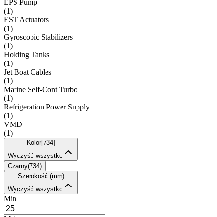
EPS Pump
(
1
)
EST Actuators
(
1
)
Gyroscopic Stabilizers
(
1
)
Holding Tanks
(
1
)
Jet Boat Cables
(
1
)
Marine Self-Cont Turbo
(
1
)
Refrigeration Power Supply
(
1
)
VMD
(
1
)
Kolor
[
734
]
Wyczyść wszystko
Czarny
(
734
)
Szerokość (mm)
Wyczyść wszystko
Min