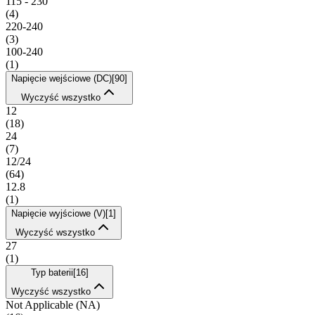
115 - 230
(
4
)
220-240
(
3
)
100-240
(
1
)
Napięcie wejściowe (DC)
[
90
]
Wyczyść wszystko
12
(
18
)
24
(
7
)
12/24
(
64
)
12.8
(
1
)
Napięcie wyjściowe (V)
[
1
]
Wyczyść wszystko
27
(
1
)
Typ baterii
[
16
]
Wyczyść wszystko
Not Applicable (NA)