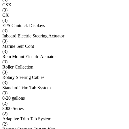
CSX
(
3
)
CX
(
3
)
EPS Cantrack Displays
(
3
)
Inboard Electric Steering Actuator
(
3
)
Marine Self-Cont
(
3
)
Rem Mount Electric Actuator
(
3
)
Roller Collection
(
3
)
Rotary Steering Cables
(
3
)
Standard Trim Tab System
(
3
)
0-20 gallons
(
2
)
8000 Series
(
2
)
Adaptive Trim Tab System
(
2
)