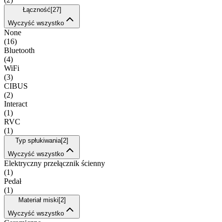
Łączność
[
27
]
Wyczyść wszystko
None
(
16
)
Bluetooth
(
4
)
WiFi
(
3
)
CIBUS
(
2
)
Interact
(
1
)
RVC
(
1
)
Typ spłukiwania
[
2
]
Wyczyść wszystko
Elektryczny przełącznik ścienny
(
1
)
Pedał
(
1
)
Materiał miski
[
2
]
Wyczyść wszystko