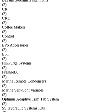
Baystar Steering System Kits
(
2
)
CR
(
2
)
CRD
(
2
)
Coffee Makers
(
2
)
Control
(
2
)
EPS Accessories
(
2
)
EST
(
2
)
Fill/Purge Systems
(
2
)
FreshJetX
(
2
)
Marine Remote Condensers
(
2
)
Marine Self-Cont Variable
(
2
)
Optimus Adaptive Trim Tab System
(
2
)
SS Hydraulic Systems Kits