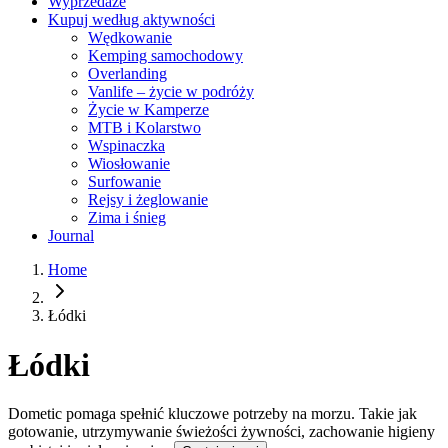
Wyprzedaże
Kupuj według aktywności
Wędkowanie
Kemping samochodowy
Overlanding
Vanlife – życie w podróży
Życie w Kamperze
MTB i Kolarstwo
Wspinaczka
Wiosłowanie
Surfowanie
Rejsy i żeglowanie
Zima i śnieg
Journal
Home
Łódki
Łódki
Dometic pomaga spełnić kluczowe potrzeby na morzu. Takie jak
gotowanie, utrzymywanie świeżości żywności, zachowanie higieny