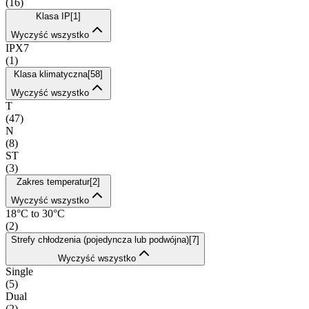
(
16
)
Klasa IP
[
1
]
Wyczyść wszystko
IPX7
(
1
)
Klasa klimatyczna
[
58
]
Wyczyść wszystko
T
(
47
)
N
(
8
)
ST
(
3
)
Zakres temperatur
[
2
]
Wyczyść wszystko
18°C to 30°C
(
2
)
Strefy chłodzenia (pojedyncza lub podwójna)
[
7
]
Wyczyść wszystko
Single
(
5
)
Dual
(
2
)