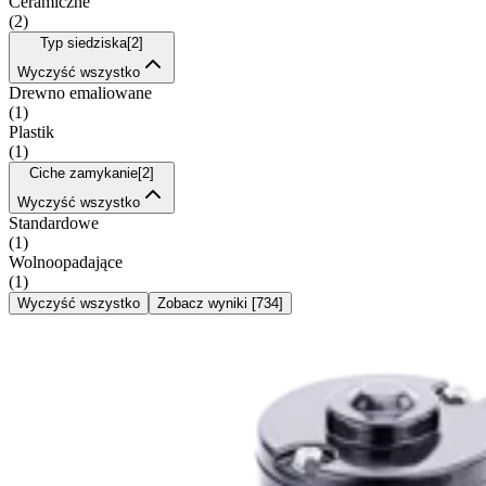
Ceramiczne
(
2
)
Typ siedziska
[
2
]
Wyczyść wszystko
Drewno emaliowane
(
1
)
Plastik
(
1
)
Ciche zamykanie
[
2
]
Wyczyść wszystko
Standardowe
(
1
)
Wolnoopadające
(
1
)
Wyczyść wszystko
Zobacz wyniki
[
734
]