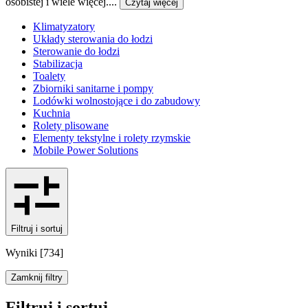
osobistej i wiele więcej....
Czytaj więcej
Klimatyzatory
Układy sterowania do łodzi
Sterowanie do łodzi
Stabilizacja
Toalety
Zbiorniki sanitarne i pompy
Lodówki wolnostojące i do zabudowy
Kuchnia
Rolety plisowane
Elementy tekstylne i rolety rzymskie
Mobile Power Solutions
Filtruj i sortuj
Wyniki
[
734
]
Zamknij filtry
Filtruj i sortuj