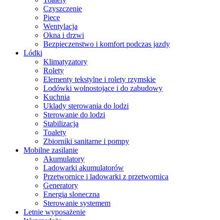
Czyszczenie
Piece
Wentylacja
Okna i drzwi
Bezpieczenstwo i komfort podczas jazdy
Lódki
Klimatyzatory
Rolety
Elementy tekstylne i rolety rzymskie
Lodówki wolnostojace i do zabudowy
Kuchnia
Uklady sterowania do lodzi
Sterowanie do lodzi
Stabilizacja
Toalety
Zbiorniki sanitarne i pompy
Mobilne zasilanie
Akumulatory
Ladowarki akumulatorów
Przetwornice i ladowarki z przetwornica
Generatory
Energia sloneczna
Sterowanie systemem
Letnie wyposażenie