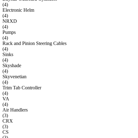
(
4
)
Electronic Helm
(
4
)
NRXD
(
4
)
Pumps
(
4
)
Rack and Pinion Steering Cables
(
4
)
Sinks
(
4
)
Skyshade
(
4
)
Skyvenetian
(
4
)
Trim Tab Controller
(
4
)
VA
(
4
)
Air Handlers
(
3
)
CRX
(
3
)
CS
(
3
)