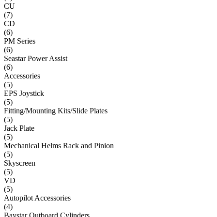
CU
(
7
)
CD
(
6
)
PM Series
(
6
)
Seastar Power Assist
(
6
)
Accessories
(
5
)
EPS Joystick
(
5
)
Fitting/Mounting Kits/Slide Plates
(
5
)
Jack Plate
(
5
)
Mechanical Helms Rack and Pinion
(
5
)
Skyscreen
(
5
)
VD
(
5
)
Autopilot Accessories
(
4
)
Baystar Outboard Cylinders