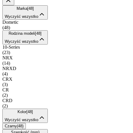
Marka
[
48
]
Wyczyść wszystko
Dometic
(
48
)
Rodzina modeli
[
48
]
Wyczyść wszystko
10-Series
(
23
)
NRX
(
14
)
NRXD
(
4
)
CRX
(
3
)
CR
(
2
)
CRD
(
2
)
Kolor
[
48
]
Wyczyść wszystko
Czarny
(
48
)
Szerokość (mm)