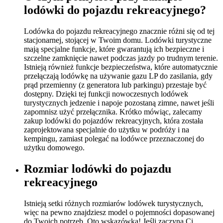
lodówki do pojazdu rekreacyjnego?
Lodówka do pojazdu rekreacyjnego znacznie różni się od tej
stacjonarnej, stojącej w Twoim domu. Lodówki turystyczne
mają specjalne funkcje, które gwarantują ich bezpieczne i
szczelne zamknięcie nawet podczas jazdy po trudnym terenie.
Istnieją również funkcje bezpieczeństwa, które automatycznie
przełączają lodówkę na używanie gazu LP do zasilania, gdy
prąd przemienny (z generatora lub parkingu) przestaje być
dostępny. Dzięki tej funkcji nowoczesnych lodówek
turystycznych jedzenie i napoje pozostaną zimne, nawet jeśli
zapomnisz użyć przełącznika. Krótko mówiąc, zalecamy
zakup lodówki do pojazdów rekreacyjnych, która została
zaprojektowana specjalnie do użytku w podróży i na
kempingu, zamiast polegać na lodówce przeznaczonej do
użytku domowego.
Rozmiar lodówki do pojazdu
rekreacyjnego
Istnieją setki różnych rozmiarów lodówek turystycznych,
więc na pewno znajdziesz model o pojemności dopasowanej
do Twoich potrzeb. Oto wskazówka! Jeśli zaczyna Ci