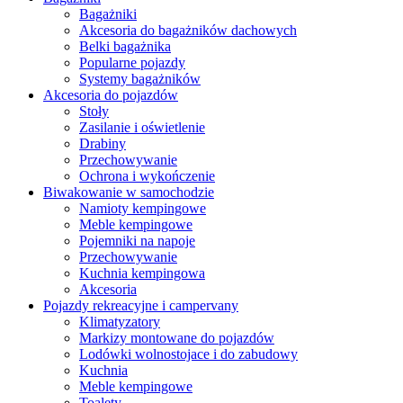
Bagażniki
Akcesoria do bagażników dachowych
Belki bagażnika
Popularne pojazdy
Systemy bagażników
Akcesoria do pojazdów
Stoły
Zasilanie i oświetlenie
Drabiny
Przechowywanie
Ochrona i wykończenie
Biwakowanie w samochodzie
Namioty kempingowe
Meble kempingowe
Pojemniki na napoje
Przechowywanie
Kuchnia kempingowa
Akcesoria
Pojazdy rekreacyjne i campervany
Klimatyzatory
Markizy montowane do pojazdów
Lodówki wolnostojace i do zabudowy
Kuchnia
Meble kempingowe
Toalety