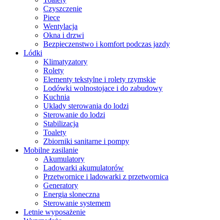
Czyszczenie
Piece
Wentylacja
Okna i drzwi
Bezpieczenstwo i komfort podczas jazdy
Lódki
Klimatyzatory
Rolety
Elementy tekstylne i rolety rzymskie
Lodówki wolnostojace i do zabudowy
Kuchnia
Uklady sterowania do lodzi
Sterowanie do lodzi
Stabilizacja
Toalety
Zbiorniki sanitarne i pompy
Mobilne zasilanie
Akumulatory
Ladowarki akumulatorów
Przetwornice i ladowarki z przetwornica
Generatory
Energia sloneczna
Sterowanie systemem
Letnie wyposażenie