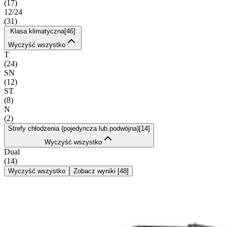
(
17
)
12/24
(
31
)
Klasa klimatyczna
[
46
]
Wyczyść wszystko
T
(
24
)
SN
(
12
)
ST
(
8
)
N
(
2
)
Strefy chłodzenia (pojedyncza lub podwójna)
[
14
]
Wyczyść wszystko
Dual
(
14
)
Wyczyść wszystko
Zobacz wyniki
[
48
]