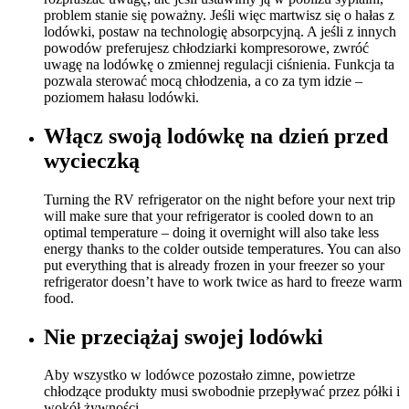
problem stanie się poważny. Jeśli więc martwisz się o hałas z
lodówki, postaw na technologię absorpcyjną. A jeśli z innych
powodów preferujesz chłodziarki kompresorowe, zwróć
uwagę na lodówkę o zmiennej regulacji ciśnienia. Funkcja ta
pozwala sterować mocą chłodzenia, a co za tym idzie –
poziomem hałasu lodówki.
Włącz swoją lodówkę na dzień przed
wycieczką
Turning the RV refrigerator on the night before your next trip
will make sure that your refrigerator is cooled down to an
optimal temperature – doing it overnight will also take less
energy thanks to the colder outside temperatures. You can also
put everything that is already frozen in your freezer so your
refrigerator doesn’t have to work twice as hard to freeze warm
food.
Nie przeciążaj swojej lodówki
Aby wszystko w lodówce pozostało zimne, powietrze
chłodzące produkty musi swobodnie przepływać przez półki i
wokół żywności.