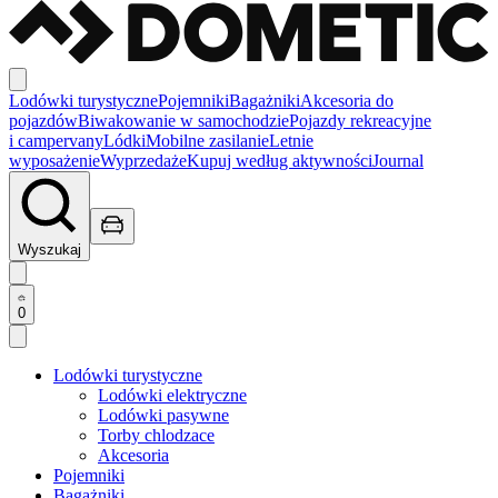
Lodówki turystyczne
Pojemniki
Bagażniki
Akcesoria do
pojazdów
Biwakowanie w samochodzie
Pojazdy rekreacyjne
i campervany
Lódki
Mobilne zasilanie
Letnie
wyposażenie
Wyprzedaże
Kupuj według aktywności
Journal
Wyszukaj
0
Lodówki turystyczne
Lodówki elektryczne
Lodówki pasywne
Torby chlodzace
Akcesoria
Pojemniki
Bagażniki