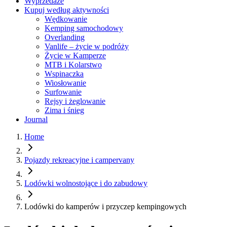
Wyprzedaże
Kupuj według aktywności
Wędkowanie
Kemping samochodowy
Overlanding
Vanlife – życie w podróży
Życie w Kamperze
MTB i Kolarstwo
Wspinaczka
Wiosłowanie
Surfowanie
Rejsy i żeglowanie
Zima i śnieg
Journal
Home
Pojazdy rekreacyjne i campervany
Lodówki wolnostojące i do zabudowy
Lodówki do kamperów i przyczep kempingowych