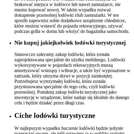
brakować miejsca w lodówce lub nawet zamrażarce, nie
musisz kupować nowej. W takim wypadku rozważ
dokupienie przenośnej lodówki i/lub zamrażarki. W ten
sposób zapewnisz sobie dodatkowe urządzenie chłodnicze,
które możesz wstawić do pojazdu rekreacyjnego, używać
podczas grilla w domu lub włożyć do bagażnika samochodu.
Nie kupuj jakiejkolwiek lodówki turystycznej
Stanowczo zalecamy zakup lodówki, która została
zaprojektowana specjalnie do użytku mobilnego. Lodówki
wykorzystywane w pojazdach rekreacyjnych muszą
amortyzować wstrząsy i wibracje, a także być wyposażone w
zatrzask, który utrzyma drzwi w pozycji zamkniętej.
Potrzebujesz wytrzymałej lodówki, która została
przystosowana specjalnie do tego celu, czyli lodówki
przenośnej. Potraktuj zakup lodówki turystycznej jako
inwestycję w urządzenie, które nadaje się idealnie do danego
celu i będzie działać przez długi czas.
Ciche lodówki turystyczne
W najlepszym wypadku buczenie lodówki będzie jedynie
rozpraszać uwagę, ale jeśli ustawimy ją w pobliżu sypialni,