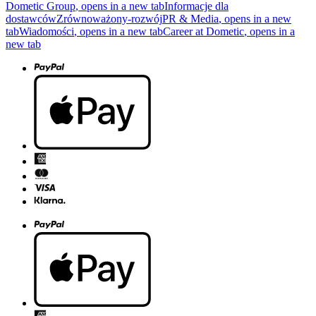
Dometic Group
, opens in a new tab
Informacje dla
dostawców
Zrównoważony-rozwój
PR & Media
, opens in a new
tab
Wiadomości
, opens in a new tab
Career at Dometic
, opens in a
new tab