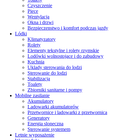
Czyszczenie
Piece
Wentylacja
Okna i drzwi
Bezpieczenstwo i komfort podczas jazdy
Lódki
Klimatyzatory
Rolety
Elementy tekstylne i rolety rzymskie
Lodówki wolnostojace i do zabudowy
Kuchnia
Uklady sterowania do lodzi
Sterowanie do lodzi
Stabilizacja
Toalety
Zbiorniki sanitarne i pompy
Mobilne zasilanie
Akumulatory
Ladowarki akumulatorów
Przetwornice i ladowarki z przetwornica
Generatory
Energia sloneczna
Sterowanie systemem
Letnie wyposażenie