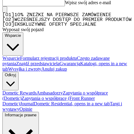
Wpisz swój adres e-mail
[
0
1
]
10% ZNIŻKI NA PIERWSZE ZAMÓWIENIE
[
0
2
]
WCZEŚNIEJSZY DOSTĘP DO PREMIER PRODUKTÓW
[
0
3
]
EKSKLUZYWNE OFERTY SPECJALNE
Wyposaż swój pojazd
Wsparcie
Wsparcie
Formularz rejestracji produktu
Często zadawane
pytania
Znajdź przedstawiciela
Gwarancja
Katalogi
, opens in a new
tab
Wysyłka i zwroty
Anuluj zakup
Odkryj
Dometic Rewards
Ambasadorzy
Zapytania o współpracę
(Dometic)
Zapytania o współpracę (Front Runner
Dometic)
Journal
Dometic Residential
, opens in a new tab
Targi i
wystawy
Opinie
Informacje prawne