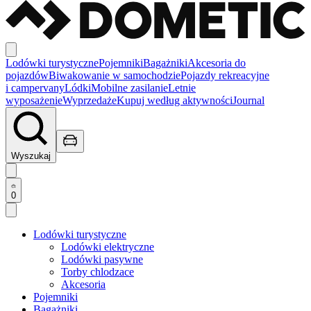
Lodówki turystyczne
Pojemniki
Bagażniki
Akcesoria do
pojazdów
Biwakowanie w samochodzie
Pojazdy rekreacyjne
i campervany
Lódki
Mobilne zasilanie
Letnie
wyposażenie
Wyprzedaże
Kupuj według aktywności
Journal
Wyszukaj
0
Lodówki turystyczne
Lodówki elektryczne
Lodówki pasywne
Torby chlodzace
Akcesoria
Pojemniki
Bagażniki