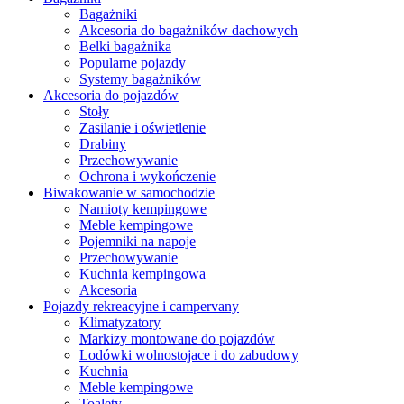
Bagażniki
Akcesoria do bagażników dachowych
Belki bagażnika
Popularne pojazdy
Systemy bagażników
Akcesoria do pojazdów
Stoły
Zasilanie i oświetlenie
Drabiny
Przechowywanie
Ochrona i wykończenie
Biwakowanie w samochodzie
Namioty kempingowe
Meble kempingowe
Pojemniki na napoje
Przechowywanie
Kuchnia kempingowa
Akcesoria
Pojazdy rekreacyjne i campervany
Klimatyzatory
Markizy montowane do pojazdów
Lodówki wolnostojace i do zabudowy
Kuchnia
Meble kempingowe
Toalety