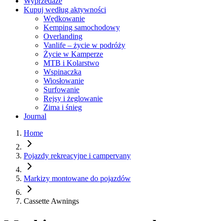
Wyprzedaże
Kupuj według aktywności
Wędkowanie
Kemping samochodowy
Overlanding
Vanlife – życie w podróży
Życie w Kamperze
MTB i Kolarstwo
Wspinaczka
Wiosłowanie
Surfowanie
Rejsy i żeglowanie
Zima i śnieg
Journal
Home
Pojazdy rekreacyjne i campervany
Markizy montowane do pojazdów
Cassette Awnings