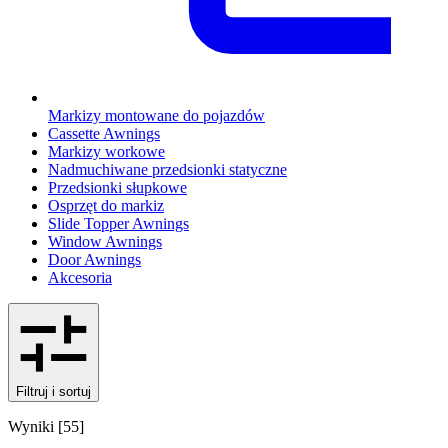
Markizy montowane do pojazdów
Cassette Awnings
Markizy workowe
Nadmuchiwane przedsionki statyczne
Przedsionki słupkowe
Osprzęt do markiz
Slide Topper Awnings
Window Awnings
Door Awnings
Akcesoria
Filtruj i sortuj
Wyniki
[
55
]