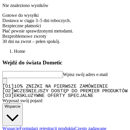
Nie znaleziono wyników
Gotowe do wysyłki
Dostawa w ciągu 3–5 dni roboczych.
Bezpieczne płatności
Płać pewnie sprawdzonymi metodami.
Bezproblemowe zwroty
30 dni na zwrot – pełen spokój.
Home
Wejdź do świata Dometic
Wpisz swój adres e-mail
[
0
1
]
10% ZNIŻKI NA PIERWSZE ZAMÓWIENIE
[
0
2
]
WCZEŚNIEJSZY DOSTĘP DO PREMIER PRODUKTÓW
[
0
3
]
EKSKLUZYWNE OFERTY SPECJALNE
Wyposaż swój pojazd
Wsparcie
Wsparcie
Formularz rejestracji produktu
Często zadawane