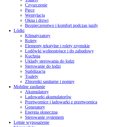
Czyszczenie
Piece
Wentylacja
Okna i drzwi
Bezpieczenstwo i komfort podczas jazdy
Lódki
Klimatyzatory
Rolety
Elementy tekstylne i rolety rzymskie
Lodówki wolnostojace i do zabudowy
Kuchnia
Uklady sterowania do lodzi
Sterowanie do lodzi
Stabilizacja
Toalety
Zbiorniki sanitarne i pompy
Mobilne zasilanie
Akumulatory
Ladowarki akumulatorów
Przetwornice i ladowarki z przetwornica
Generatory
Energia sloneczna
Sterowanie systemem
Letnie wyposażenie