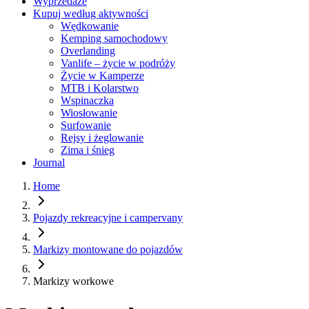
Wyprzedaże
Kupuj według aktywności
Wędkowanie
Kemping samochodowy
Overlanding
Vanlife – życie w podróży
Życie w Kamperze
MTB i Kolarstwo
Wspinaczka
Wiosłowanie
Surfowanie
Rejsy i żeglowanie
Zima i śnieg
Journal
Home
Pojazdy rekreacyjne i campervany
Markizy montowane do pojazdów
Markizy workowe