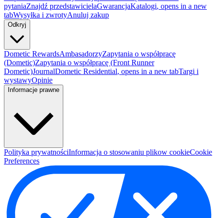
pytania
Znajdź przedstawiciela
Gwarancja
Katalogi
, opens in a new
tab
Wysyłka i zwroty
Anuluj zakup
Odkryj
Dometic Rewards
Ambasadorzy
Zapytania o współpracę
(Dometic)
Zapytania o współpracę (Front Runner
Dometic)
Journal
Dometic Residential
, opens in a new tab
Targi i
wystawy
Opinie
Informacje prawne
Polityka prywatności
Informacja o stosowaniu plikow cookie
Cookie
Preferences