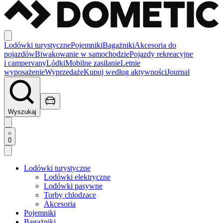
Lodówki turystyczne
Pojemniki
Bagażniki
Akcesoria do
pojazdów
Biwakowanie w samochodzie
Pojazdy rekreacyjne
i campervany
Lódki
Mobilne zasilanie
Letnie
wyposażenie
Wyprzedaże
Kupuj według aktywności
Journal
Wyszukaj
0
Lodówki turystyczne
Lodówki elektryczne
Lodówki pasywne
Torby chlodzace
Akcesoria
Pojemniki
Bagażniki