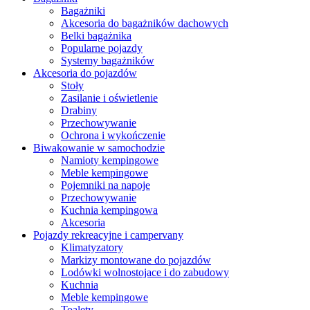
Bagażniki
Akcesoria do bagażników dachowych
Belki bagażnika
Popularne pojazdy
Systemy bagażników
Akcesoria do pojazdów
Stoły
Zasilanie i oświetlenie
Drabiny
Przechowywanie
Ochrona i wykończenie
Biwakowanie w samochodzie
Namioty kempingowe
Meble kempingowe
Pojemniki na napoje
Przechowywanie
Kuchnia kempingowa
Akcesoria
Pojazdy rekreacyjne i campervany
Klimatyzatory
Markizy montowane do pojazdów
Lodówki wolnostojace i do zabudowy
Kuchnia
Meble kempingowe
Toalety