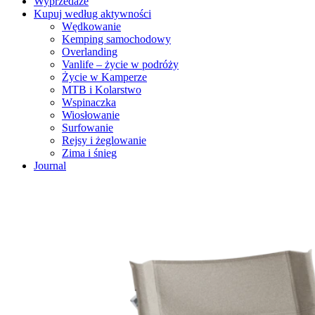
Wyprzedaże
Kupuj według aktywności
Wędkowanie
Kemping samochodowy
Overlanding
Vanlife – życie w podróży
Życie w Kamperze
MTB i Kolarstwo
Wspinaczka
Wiosłowanie
Surfowanie
Rejsy i żeglowanie
Zima i śnieg
Journal