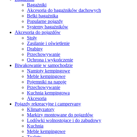
Bagażniki
Akcesoria do bagażników dachowych
Belki bagażnika
Popularne pojazdy
Systemy bagażników
Akcesoria do pojazdów
Stoły
Zasilanie i oświetlenie
Drabiny
Przechowywanie
Ochrona i wykończenie
Biwakowanie w samochodzie
Namioty kempingowe
Meble kempingowe
Pojemniki na napoje
Przechowywanie
Kuchnia kempingowa
Akcesoria
Pojazdy rekreacyjne i campervany
Klimatyzatory
Markizy montowane do pojazdów
Lodówki wolnostojace i do zabudowy
Kuchnia
Meble kempingowe
Toalety