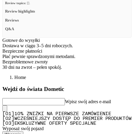
Review topics:
[].
Review highlights
Reviews
Q&A
Gotowe do wysyłki
Dostawa w ciągu 3–5 dni roboczych.
Bezpieczne płatności
Płać pewnie sprawdzonymi metodami.
Bezproblemowe zwroty
30 dni na zwrot – pełen spokój.
Home
Wejdź do świata Dometic
Wpisz swój adres e-mail
[
0
1
]
10% ZNIŻKI NA PIERWSZE ZAMÓWIENIE
[
0
2
]
WCZEŚNIEJSZY DOSTĘP DO PREMIER PRODUKTÓW
[
0
3
]
EKSKLUZYWNE OFERTY SPECJALNE
Wyposaż swój pojazd