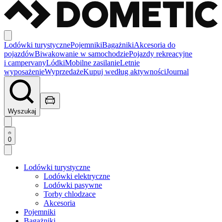
Lodówki turystyczne
Pojemniki
Bagażniki
Akcesoria do
pojazdów
Biwakowanie w samochodzie
Pojazdy rekreacyjne
i campervany
Lódki
Mobilne zasilanie
Letnie
wyposażenie
Wyprzedaże
Kupuj według aktywności
Journal
Wyszukaj
0
Lodówki turystyczne
Lodówki elektryczne
Lodówki pasywne
Torby chlodzace
Akcesoria
Pojemniki
Bagażniki