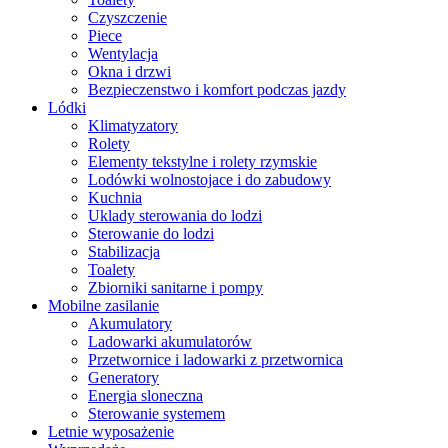
Czyszczenie
Piece
Wentylacja
Okna i drzwi
Bezpieczenstwo i komfort podczas jazdy
Lódki
Klimatyzatory
Rolety
Elementy tekstylne i rolety rzymskie
Lodówki wolnostojace i do zabudowy
Kuchnia
Uklady sterowania do lodzi
Sterowanie do lodzi
Stabilizacja
Toalety
Zbiorniki sanitarne i pompy
Mobilne zasilanie
Akumulatory
Ladowarki akumulatorów
Przetwornice i ladowarki z przetwornica
Generatory
Energia sloneczna
Sterowanie systemem
Letnie wyposażenie