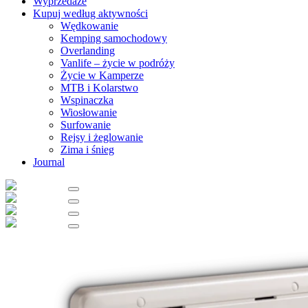
Wyprzedaże
Kupuj według aktywności
Wędkowanie
Kemping samochodowy
Overlanding
Vanlife – życie w podróży
Życie w Kamperze
MTB i Kolarstwo
Wspinaczka
Wiosłowanie
Surfowanie
Rejsy i żeglowanie
Zima i śnieg
Journal