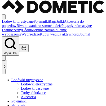
Lodówki turystyczne
Pojemniki
Bagażniki
Akcesoria do
pojazdów
Biwakowanie w samochodzie
Pojazdy rekreacyjne
i campervany
Lódki
Mobilne zasilanie
Letnie
wyposażenie
Wyprzedaże
Kupuj według aktywności
Journal
Wyszukaj
0
Lodówki turystyczne
Lodówki elektryczne
Lodówki pasywne
Torby chlodzace
Akcesoria
Pojemniki
Bagażniki