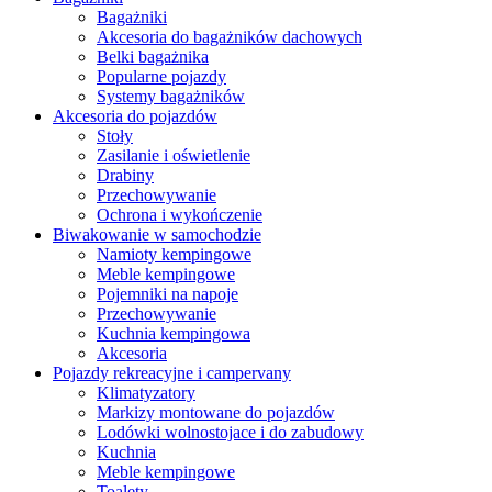
Bagażniki
Akcesoria do bagażników dachowych
Belki bagażnika
Popularne pojazdy
Systemy bagażników
Akcesoria do pojazdów
Stoły
Zasilanie i oświetlenie
Drabiny
Przechowywanie
Ochrona i wykończenie
Biwakowanie w samochodzie
Namioty kempingowe
Meble kempingowe
Pojemniki na napoje
Przechowywanie
Kuchnia kempingowa
Akcesoria
Pojazdy rekreacyjne i campervany
Klimatyzatory
Markizy montowane do pojazdów
Lodówki wolnostojace i do zabudowy
Kuchnia
Meble kempingowe
Toalety