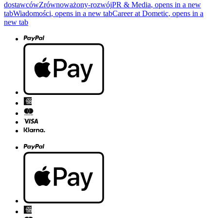
dostawców
Zrównoważony-rozwój
PR & Media
, opens in a new
tab
Wiadomości
, opens in a new tab
Career at Dometic
, opens in a
new tab