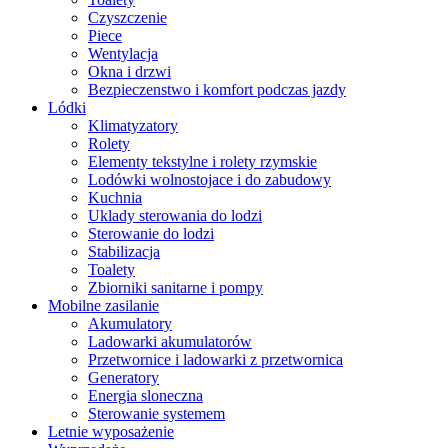
Czyszczenie
Piece
Wentylacja
Okna i drzwi
Bezpieczenstwo i komfort podczas jazdy
Lódki
Klimatyzatory
Rolety
Elementy tekstylne i rolety rzymskie
Lodówki wolnostojace i do zabudowy
Kuchnia
Uklady sterowania do lodzi
Sterowanie do lodzi
Stabilizacja
Toalety
Zbiorniki sanitarne i pompy
Mobilne zasilanie
Akumulatory
Ladowarki akumulatorów
Przetwornice i ladowarki z przetwornica
Generatory
Energia sloneczna
Sterowanie systemem
Letnie wyposażenie