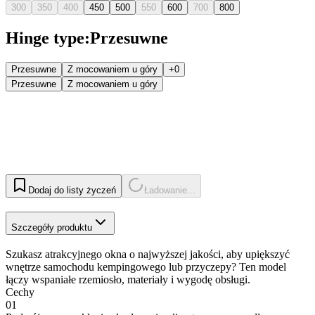
300
350
400
450
500
550
600
700
800
Hinge type
:
Przesuwne
Przesuwne
Z mocowaniem u góry
+0
Przesuwne
Z mocowaniem u góry
Dodaj do listy życzeń
Ładowanie...
Szczegóły produktu
Szukasz atrakcyjnego okna o najwyższej jakości, aby upiększyć
wnętrze samochodu kempingowego lub przyczepy? Ten model
łączy wspaniałe rzemiosło, materiały i wygodę obsługi.
Cechy
01