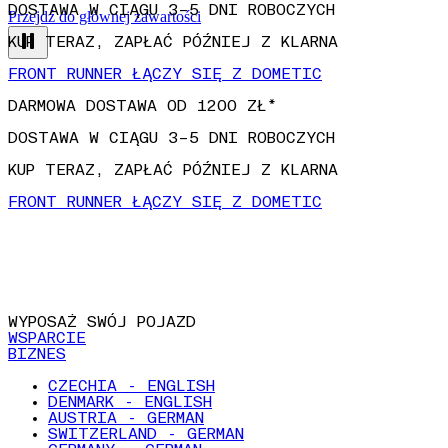
Przejdź do głównej zawartości
DARMOWA DOSTAWA OD 1200 ZŁ*
DOSTAWA W CIĄGU 3–5 DNI ROBOCZYCH
KUP TERAZ, ZAPŁAĆ PÓŹNIEJ Z KLARNA
FRONT RUNNER ŁĄCZY SIĘ Z DOMETIC
DARMOWA DOSTAWA OD 1200 ZŁ*
DOSTAWA W CIĄGU 3–5 DNI ROBOCZYCH
KUP TERAZ, ZAPŁAĆ PÓŹNIEJ Z KLARNA
FRONT RUNNER ŁĄCZY SIĘ Z DOMETIC
WYPOSAŻ SWÓJ POJAZD
WSPARCIE
BIZNES
CZECHIA - ENGLISH
DENMARK - ENGLISH
AUSTRIA - GERMAN
SWITZERLAND - GERMAN