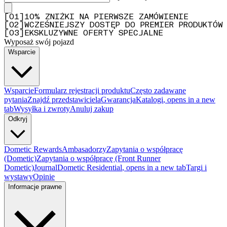
[
0
1
]
10% ZNIŻKI NA PIERWSZE ZAMÓWIENIE
[
0
2
]
WCZEŚNIEJSZY DOSTĘP DO PREMIER PRODUKTÓW
[
0
3
]
EKSKLUZYWNE OFERTY SPECJALNE
Wyposaż swój pojazd
Wsparcie
Wsparcie
Formularz rejestracji produktu
Często zadawane
pytania
Znajdź przedstawiciela
Gwarancja
Katalogi
, opens in a new
tab
Wysyłka i zwroty
Anuluj zakup
Odkryj
Dometic Rewards
Ambasadorzy
Zapytania o współpracę
(Dometic)
Zapytania o współpracę (Front Runner
Dometic)
Journal
Dometic Residential
, opens in a new tab
Targi i
wystawy
Opinie
Informacje prawne