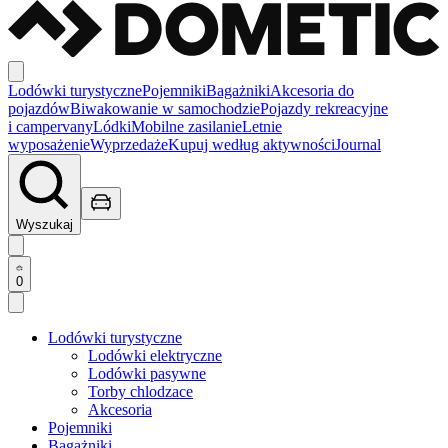
Lodówki turystyczne
Pojemniki
Bagażniki
Akcesoria do
pojazdów
Biwakowanie w samochodzie
Pojazdy rekreacyjne
i campervany
Lódki
Mobilne zasilanie
Letnie
wyposażenie
Wyprzedaże
Kupuj według aktywności
Journal
Wyszukaj
0
Lodówki turystyczne
Lodówki elektryczne
Lodówki pasywne
Torby chlodzace
Akcesoria
Pojemniki
Bagażniki