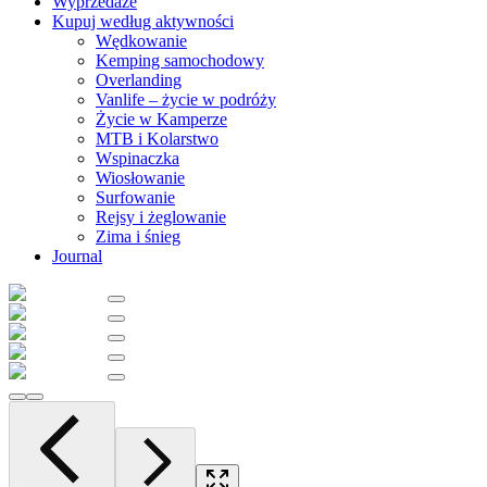
Wyprzedaże
Kupuj według aktywności
Wędkowanie
Kemping samochodowy
Overlanding
Vanlife – życie w podróży
Życie w Kamperze
MTB i Kolarstwo
Wspinaczka
Wiosłowanie
Surfowanie
Rejsy i żeglowanie
Zima i śnieg
Journal