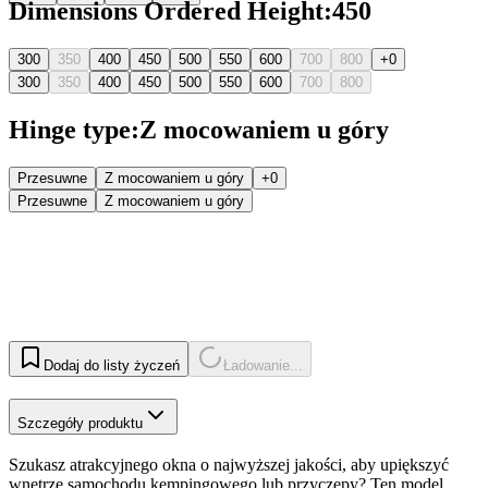
Dimensions Ordered Height
:
450
300
350
400
450
500
550
600
700
800
+0
300
350
400
450
500
550
600
700
800
Hinge type
:
Z mocowaniem u góry
Przesuwne
Z mocowaniem u góry
+0
Przesuwne
Z mocowaniem u góry
Dodaj do listy życzeń
Ładowanie...
Szczegóły produktu
Szukasz atrakcyjnego okna o najwyższej jakości, aby upiększyć
wnętrze samochodu kempingowego lub przyczepy? Ten model