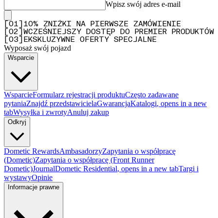
Wpisz swój adres e-mail
[
0
1
]
10% ZNIŻKI NA PIERWSZE ZAMÓWIENIE
[
0
2
]
WCZEŚNIEJSZY DOSTĘP DO PREMIER PRODUKTÓW
[
0
3
]
EKSKLUZYWNE OFERTY SPECJALNE
Wyposaż swój pojazd
Wsparcie
Wsparcie
Formularz rejestracji produktu
Często zadawane
pytania
Znajdź przedstawiciela
Gwarancja
Katalogi
, opens in a new
tab
Wysyłka i zwroty
Anuluj zakup
Odkryj
Dometic Rewards
Ambasadorzy
Zapytania o współpracę
(Dometic)
Zapytania o współpracę (Front Runner
Dometic)
Journal
Dometic Residential
, opens in a new tab
Targi i
wystawy
Opinie
Informacje prawne