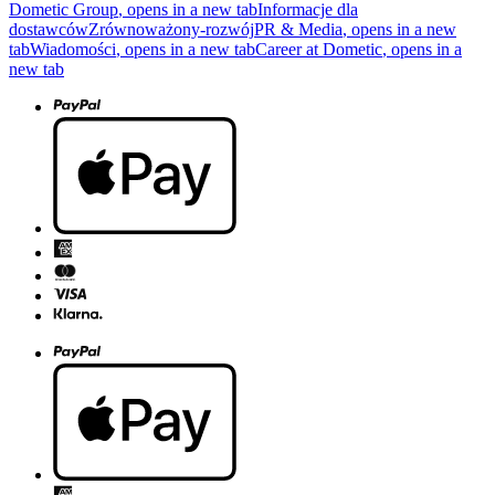
Dometic Group
, opens in a new tab
Informacje dla
dostawców
Zrównoważony-rozwój
PR & Media
, opens in a new
tab
Wiadomości
, opens in a new tab
Career at Dometic
, opens in a
new tab