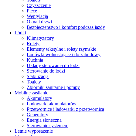
Czyszczenie
Piece
Wentylacja
Okna i drzwi
Bezpieczenstwo i komfort podczas jazdy
Lódki
Klimatyzatory
Rolety
Elementy tekstylne i rolety rzymskie
Lodówki wolnostojace i do zabudowy
Kuchnia
Uklady sterowania do lodzi
Sterowanie do lodzi
Stabilizacja
Toalety
Zbiorniki sanitarne i pompy
Mobilne zasilanie
Akumulatory
Ladowarki akumulatorów
Przetwornice i ladowarki z przetwornica
Generatory
Energia sloneczna
Sterowanie systemem
Letnie wyposażenie