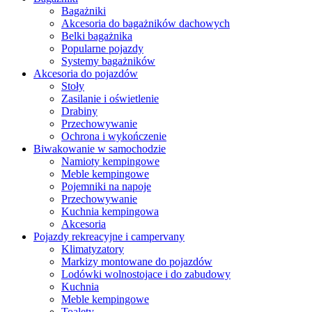
Bagażniki
Akcesoria do bagażników dachowych
Belki bagażnika
Popularne pojazdy
Systemy bagażników
Akcesoria do pojazdów
Stoły
Zasilanie i oświetlenie
Drabiny
Przechowywanie
Ochrona i wykończenie
Biwakowanie w samochodzie
Namioty kempingowe
Meble kempingowe
Pojemniki na napoje
Przechowywanie
Kuchnia kempingowa
Akcesoria
Pojazdy rekreacyjne i campervany
Klimatyzatory
Markizy montowane do pojazdów
Lodówki wolnostojace i do zabudowy
Kuchnia
Meble kempingowe
Toalety