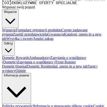
[
0
3
]
EKSKLUZYWNE OFERTY SPECJALNE
Wyposaż swój pojazd
Wsparcie
Wsparcie
Formularz rejestracji produktu
Często zadawane
pytania
Znajdź przedstawiciela
Gwarancja
Katalogi
, opens in a new
tab
Wysyłka i zwroty
Anuluj zakup
Odkryj
Dometic Rewards
Ambasadorzy
Zapytania o współpracę
(Dometic)
Zapytania o współpracę (Front Runner
Dometic)
Journal
Dometic Residential
, opens in a new tab
Targi i
wystawy
Opinie
Informacje prawne
Polityka prywatności
Informacja o stosowaniu plikow cookie
Cookie