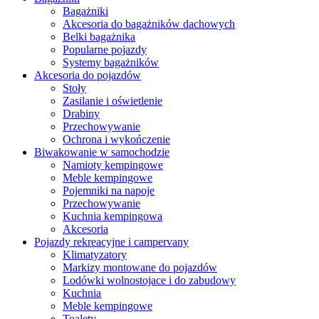
Bagażniki
Akcesoria do bagażników dachowych
Belki bagażnika
Popularne pojazdy
Systemy bagażników
Akcesoria do pojazdów
Stoły
Zasilanie i oświetlenie
Drabiny
Przechowywanie
Ochrona i wykończenie
Biwakowanie w samochodzie
Namioty kempingowe
Meble kempingowe
Pojemniki na napoje
Przechowywanie
Kuchnia kempingowa
Akcesoria
Pojazdy rekreacyjne i campervany
Klimatyzatory
Markizy montowane do pojazdów
Lodówki wolnostojace i do zabudowy
Kuchnia
Meble kempingowe
Toalety