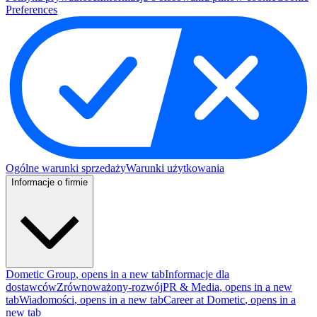
Preferences
Ogólne warunki sprzedaży
Warunki użytkowania
Informacje o firmie
Dometic Group
, opens in a new tab
Informacje dla
dostawców
Zrównoważony-rozwój
PR & Media
, opens in a new
tab
Wiadomości
, opens in a new tab
Career at Dometic
, opens in a
new tab