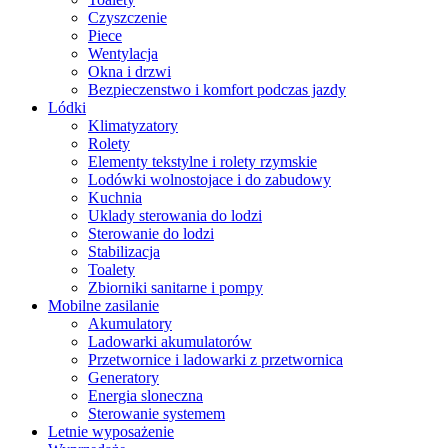
Czyszczenie
Piece
Wentylacja
Okna i drzwi
Bezpieczenstwo i komfort podczas jazdy
Lódki
Klimatyzatory
Rolety
Elementy tekstylne i rolety rzymskie
Lodówki wolnostojace i do zabudowy
Kuchnia
Uklady sterowania do lodzi
Sterowanie do lodzi
Stabilizacja
Toalety
Zbiorniki sanitarne i pompy
Mobilne zasilanie
Akumulatory
Ladowarki akumulatorów
Przetwornice i ladowarki z przetwornica
Generatory
Energia sloneczna
Sterowanie systemem
Letnie wyposażenie