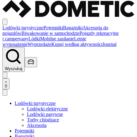
Lodówki turystyczne
Pojemniki
Bagażniki
Akcesoria do
pojazdów
Biwakowanie w samochodzie
Pojazdy rekreacyjne
i campervany
Lódki
Mobilne zasilanie
Letnie
wyposażenie
Wyprzedaże
Kupuj według aktywności
Journal
Wyszukaj
0
Lodówki turystyczne
Lodówki elektryczne
Lodówki pasywne
Torby chlodzace
Akcesoria
Pojemniki
Bagażniki