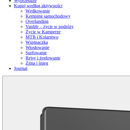
Wyprzedaże
Kupuj według aktywności
Wędkowanie
Kemping samochodowy
Overlanding
Vanlife – życie w podróży
Życie w Kamperze
MTB i Kolarstwo
Wspinaczka
Wiosłowanie
Surfowanie
Rejsy i żeglowanie
Zima i śnieg
Journal