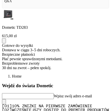
Q&A
Dometic TD283
615,00 zł
Gotowe do wysyłki
Dostawa w ciągu 3–5 dni roboczych.
Bezpieczne płatności
Płać pewnie sprawdzonymi metodami.
Bezproblemowe zwroty
30 dni na zwrot – pełen spokój.
Home
Wejdź do świata Dometic
Wpisz swój adres e-mail
[
0
1
]
10% ZNIŻKI NA PIERWSZE ZAMÓWIENIE
[
0
2
]
WCZEŚNIEJSZY DOSTĘP DO PREMIER PRODUKTÓW