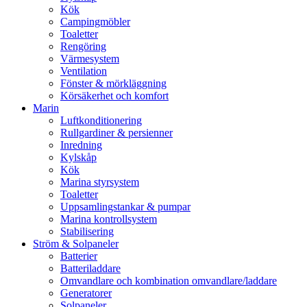
Kök
Campingmöbler
Toaletter
Rengöring
Värmesystem
Ventilation
Fönster & mörkläggning
Körsäkerhet och komfort
Marin
Luftkonditionering
Rullgardiner & persienner
Inredning
Kylskåp
Kök
Marina styrsystem
Toaletter
Uppsamlingstankar & pumpar
Marina kontrollsystem
Stabilisering
Ström & Solpaneler
Batterier
Batteriladdare
Omvandlare och kombination omvandlare/laddare
Generatorer
Solpaneler