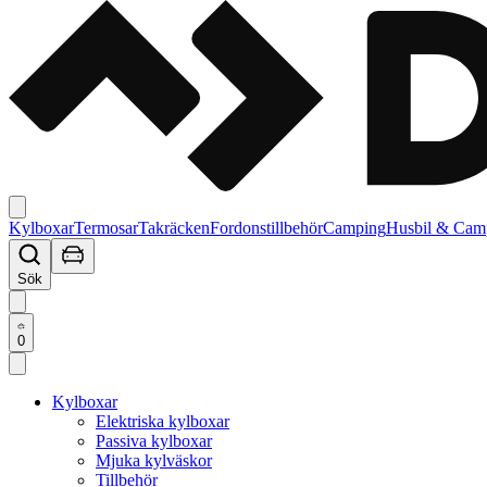
Kylboxar
Termosar
Takräcken
Fordonstillbehör
Camping
Husbil & Cam
Sök
0
Kylboxar
Elektriska kylboxar
Passiva kylboxar
Mjuka kylväskor
Tillbehör