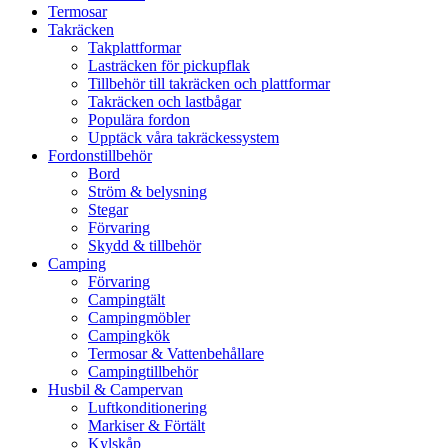
Termosar
Takräcken
Takplattformar
Lasträcken för pickupflak
Tillbehör till takräcken och plattformar
Takräcken och lastbågar
Populära fordon
Upptäck våra takräckessystem
Fordonstillbehör
Bord
Ström & belysning
Stegar
Förvaring
Skydd & tillbehör
Camping
Förvaring
Campingtält
Campingmöbler
Campingkök
Termosar & Vattenbehållare
Campingtillbehör
Husbil & Campervan
Luftkonditionering
Markiser & Förtält
Kylskåp