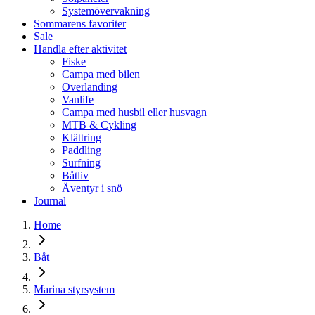
Systemövervakning
Sommarens favoriter
Sale
Handla efter aktivitet
Fiske
Campa med bilen
Overlanding
Vanlife
Campa med husbil eller husvagn
MTB & Cykling
Klättring
Paddling
Surfning
Båtliv
Äventyr i snö
Journal
Home
Båt
Marina styrsystem