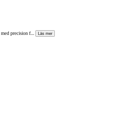
med precision f...
Läs mer