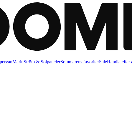
pervan
Marin
Ström & Solpaneler
Sommarens favoriter
Sale
Handla efter a