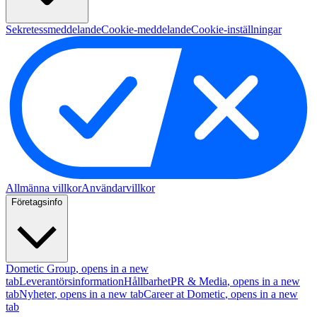
Sekretessmeddelande
Cookie-meddelande
Cookie-inställningar
Allmänna villkor
Användarvillkor
Företagsinfo
Dometic Group
, opens in a new
tab
Leverantörsinformation
Hållbarhet
PR & Media
, opens in a new
tab
Nyheter
, opens in a new tab
Career at Dometic
, opens in a new
tab