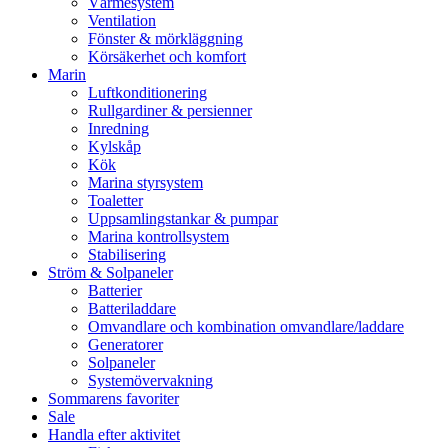
Värmesystem
Ventilation
Fönster & mörkläggning
Körsäkerhet och komfort
Marin
Luftkonditionering
Rullgardiner & persienner
Inredning
Kylskåp
Kök
Marina styrsystem
Toaletter
Uppsamlingstankar & pumpar
Marina kontrollsystem
Stabilisering
Ström & Solpaneler
Batterier
Batteriladdare
Omvandlare och kombination omvandlare/laddare
Generatorer
Solpaneler
Systemövervakning
Sommarens favoriter
Sale
Handla efter aktivitet