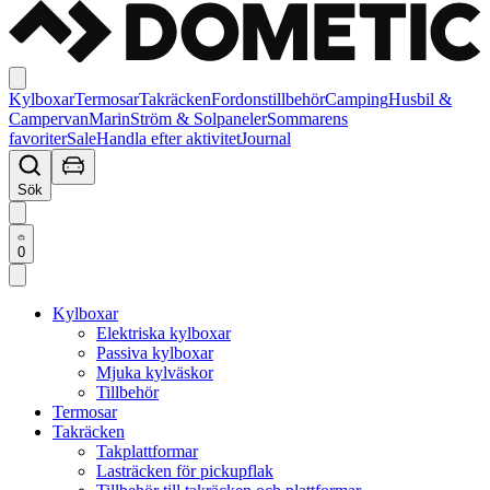
Kylboxar
Termosar
Takräcken
Fordonstillbehör
Camping
Husbil &
Campervan
Marin
Ström & Solpaneler
Sommarens
favoriter
Sale
Handla efter aktivitet
Journal
Sök
0
Kylboxar
Elektriska kylboxar
Passiva kylboxar
Mjuka kylväskor
Tillbehör
Termosar
Takräcken
Takplattformar
Lasträcken för pickupflak