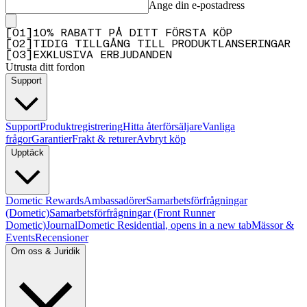
Ange din e-postadress
[
0
1
]
10% RABATT PÅ DITT FÖRSTA KÖP
[
0
2
]
TIDIG TILLGÅNG TILL PRODUKTLANSERINGAR
[
0
3
]
EXKLUSIVA ERBJUDANDEN
Utrusta ditt fordon
Support
Support
Produktregistrering
Hitta återförsäljare
Vanliga
frågor
Garantier
Frakt & returer
Avbryt köp
Upptäck
Dometic Rewards
Ambassadörer
Samarbetsförfrågningar
(Dometic)
Samarbetsförfrågningar (Front Runner
Dometic)
Journal
Dometic Residential
, opens in a new tab
Mässor &
Events
Recensioner
Om oss & Juridik