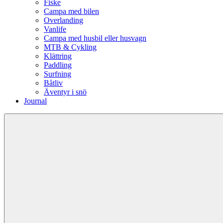
Fiske
Campa med bilen
Overlanding
Vanlife
Campa med husbil eller husvagn
MTB & Cykling
Klättring
Paddling
Surfning
Båtliv
Äventyr i snö
Journal