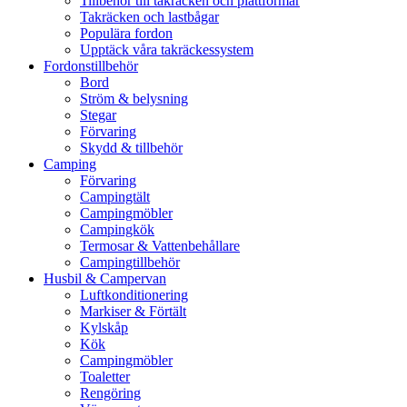
Tillbehör till takräcken och plattformar
Takräcken och lastbågar
Populära fordon
Upptäck våra takräckessystem
Fordonstillbehör
Bord
Ström & belysning
Stegar
Förvaring
Skydd & tillbehör
Camping
Förvaring
Campingtält
Campingmöbler
Campingkök
Termosar & Vattenbehållare
Campingtillbehör
Husbil & Campervan
Luftkonditionering
Markiser & Förtält
Kylskåp
Kök
Campingmöbler
Toaletter
Rengöring