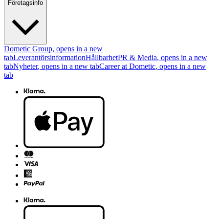
Företagsinfo
Dometic Group
, opens in a new
tab
Leverantörsinformation
Hållbarhet
PR & Media
, opens in a new
tab
Nyheter
, opens in a new tab
Career at Dometic
, opens in a new
tab