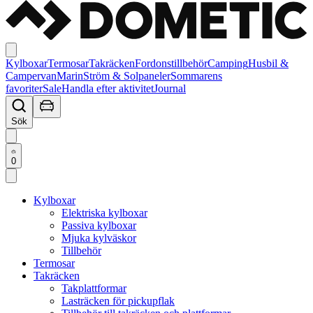
Kylboxar
Termosar
Takräcken
Fordonstillbehör
Camping
Husbil &
Campervan
Marin
Ström & Solpaneler
Sommarens
favoriter
Sale
Handla efter aktivitet
Journal
Sök
0
Kylboxar
Elektriska kylboxar
Passiva kylboxar
Mjuka kylväskor
Tillbehör
Termosar
Takräcken
Takplattformar
Lasträcken för pickupflak