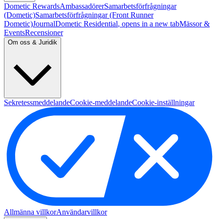
Dometic Rewards
Ambassadörer
Samarbetsförfrågningar
(Dometic)
Samarbetsförfrågningar (Front Runner
Dometic)
Journal
Dometic Residential
, opens in a new tab
Mässor &
Events
Recensioner
Om oss & Juridik
Sekretessmeddelande
Cookie-meddelande
Cookie-inställningar
Allmänna villkor
Användarvillkor