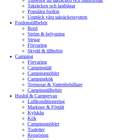
Tillbehör till takräcken och plattformar
Takräcken och lastbågar
Populära fordon
Upptäck våra takräckessystem
Fordonstillbehör
Bord
Ström & belysning
Stegar
Förvaring
Skydd & tillbehör
Camping
Förvaring
Campingtält
Campingmöbler
Campingkök
Termosar & Vattenbehållare
Campingtillbehör
Husbil & Campervan
Luftkonditionering
Markiser & Förtält
Kylskåp
Kök
Campingmöbler
Toaletter
Rengöring