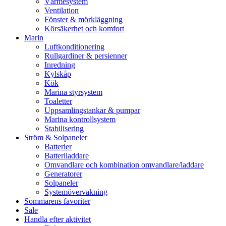
Värmesystem
Ventilation
Fönster & mörkläggning
Körsäkerhet och komfort
Marin
Luftkonditionering
Rullgardiner & persienner
Inredning
Kylskåp
Kök
Marina styrsystem
Toaletter
Uppsamlingstankar & pumpar
Marina kontrollsystem
Stabilisering
Ström & Solpaneler
Batterier
Batteriladdare
Omvandlare och kombination omvandlare/laddare
Generatorer
Solpaneler
Systemövervakning
Sommarens favoriter
Sale
Handla efter aktivitet