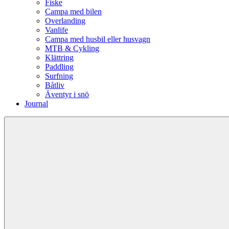
Fiske
Campa med bilen
Overlanding
Vanlife
Campa med husbil eller husvagn
MTB & Cykling
Klättring
Paddling
Surfning
Båtliv
Äventyr i snö
Journal