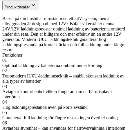
Produktdetaljer
Basen på din husbil är utrustad med ett 24V-system, men är
utbyggnaden är designad med 12V? Isåfall säkerställer denna
24V/12V laddningsbooster optimal laddning av batterierna ombord
under din resa. Den är billigare och mer effektiv än en andra 12V
generator. Modern IU0U-laddningsteknik garanterar hög
laddningsprestanda på korta sträckor och full laddning under längre
resor.
Funktioner
01
Optimal laddning av batterierna ombord under körning
02
Toppmodern IU0U-laddningsteknik – snabb, skonsam laddning av
alla typer av batterier
03
Avtagbar kontrollenhet vilken fungerar som en fjärrdisplay i
interiören
04
Hög laddningsprestanda även på korta avstånd
05
Garanterad full laddning för längre resor - ingen överbelastning
06
Avtagbar styrenhet – kan användas för fjärrövervakning i interiören