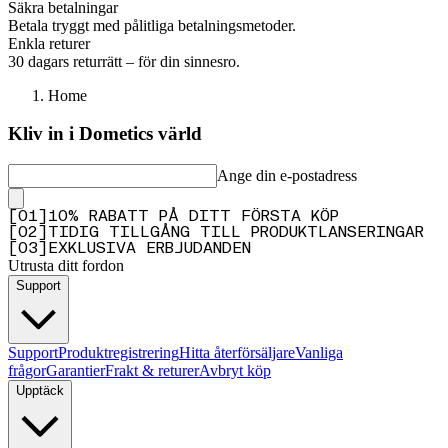
Säkra betalningar
Betala tryggt med pålitliga betalningsmetoder.
Enkla returer
30 dagars returrätt – för din sinnesro.
Home
Kliv in i Dometics värld
Ange din e-postadress
[
0
1
]
10% RABATT PÅ DITT FÖRSTA KÖP
[
0
2
]
TIDIG TILLGÅNG TILL PRODUKTLANSERINGAR
[
0
3
]
EXKLUSIVA ERBJUDANDEN
Utrusta ditt fordon
Support
Support
Produktregistrering
Hitta återförsäljare
Vanliga
frågor
Garantier
Frakt & returer
Avbryt köp
Upptäck