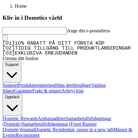
Home
Kliv in i Dometics värld
Ange din e-postadress
[
0
1
]
10% RABATT PÅ DITT FÖRSTA KÖP
[
0
2
]
TIDIG TILLGÅNG TILL PRODUKTLANSERINGAR
[
0
3
]
EXKLUSIVA ERBJUDANDEN
Utrusta ditt fordon
Support
Support
Produktregistrering
Hitta återförsäljare
Vanliga
frågor
Garantier
Frakt & returer
Avbryt köp
Upptäck
Dometic Rewards
Ambassadörer
Samarbetsförfrågningar
(Dometic)
Samarbetsförfrågningar (Front Runner
Dometic)
Journal
Dometic Residential
, opens in a new tab
Mässor &
Events
Recensioner