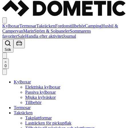
Kylboxar
Termosar
Takräcken
Fordonstillbehör
Camping
Husbil &
Campervan
Marin
Ström & Solpaneler
Sommarens
favoriter
Sale
Handla efter aktivitet
Journal
Sök
0
Kylboxar
Elektriska kylboxar
Passiva kylboxar
Mjuka kylväskor
Tillbehör
Termosar
Takräcken
Takplattformar
Lasträcken för pickupflak