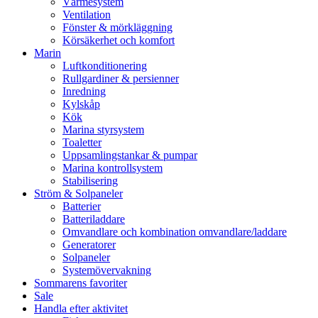
Värmesystem
Ventilation
Fönster & mörkläggning
Körsäkerhet och komfort
Marin
Luftkonditionering
Rullgardiner & persienner
Inredning
Kylskåp
Kök
Marina styrsystem
Toaletter
Uppsamlingstankar & pumpar
Marina kontrollsystem
Stabilisering
Ström & Solpaneler
Batterier
Batteriladdare
Omvandlare och kombination omvandlare/laddare
Generatorer
Solpaneler
Systemövervakning
Sommarens favoriter
Sale
Handla efter aktivitet