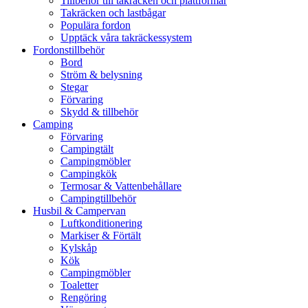
Tillbehör till takräcken och plattformar
Takräcken och lastbågar
Populära fordon
Upptäck våra takräckessystem
Fordonstillbehör
Bord
Ström & belysning
Stegar
Förvaring
Skydd & tillbehör
Camping
Förvaring
Campingtält
Campingmöbler
Campingkök
Termosar & Vattenbehållare
Campingtillbehör
Husbil & Campervan
Luftkonditionering
Markiser & Förtält
Kylskåp
Kök
Campingmöbler
Toaletter
Rengöring