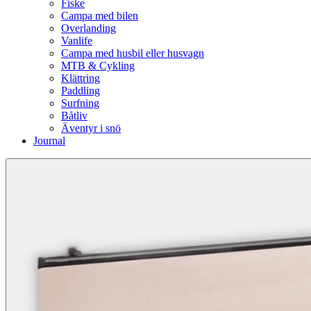
Fiske
Campa med bilen
Overlanding
Vanlife
Campa med husbil eller husvagn
MTB & Cykling
Klättring
Paddling
Surfning
Båtliv
Äventyr i snö
Journal