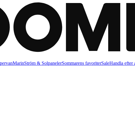
pervan
Marin
Ström & Solpaneler
Sommarens favoriter
Sale
Handla efter a