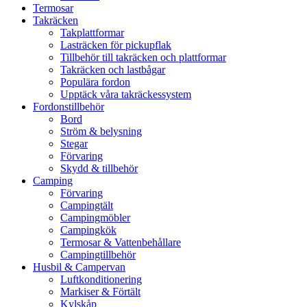
Termosar
Takräcken
Takplattformar
Lasträcken för pickupflak
Tillbehör till takräcken och plattformar
Takräcken och lastbågar
Populära fordon
Upptäck våra takräckessystem
Fordonstillbehör
Bord
Ström & belysning
Stegar
Förvaring
Skydd & tillbehör
Camping
Förvaring
Campingtält
Campingmöbler
Campingkök
Termosar & Vattenbehållare
Campingtillbehör
Husbil & Campervan
Luftkonditionering
Markiser & Förtält
Kylskåp