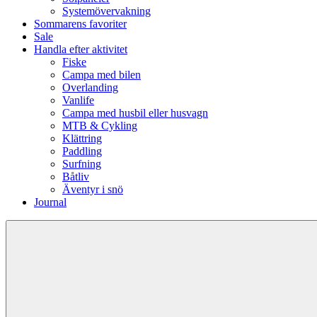
Systemövervakning
Sommarens favoriter
Sale
Handla efter aktivitet
Fiske
Campa med bilen
Overlanding
Vanlife
Campa med husbil eller husvagn
MTB & Cykling
Klättring
Paddling
Surfning
Båtliv
Äventyr i snö
Journal