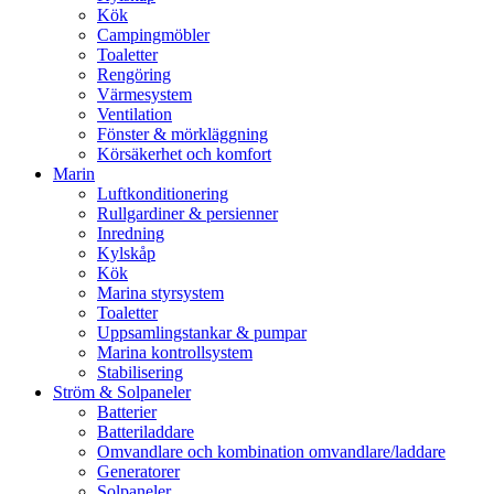
Kök
Campingmöbler
Toaletter
Rengöring
Värmesystem
Ventilation
Fönster & mörkläggning
Körsäkerhet och komfort
Marin
Luftkonditionering
Rullgardiner & persienner
Inredning
Kylskåp
Kök
Marina styrsystem
Toaletter
Uppsamlingstankar & pumpar
Marina kontrollsystem
Stabilisering
Ström & Solpaneler
Batterier
Batteriladdare
Omvandlare och kombination omvandlare/laddare
Generatorer
Solpaneler