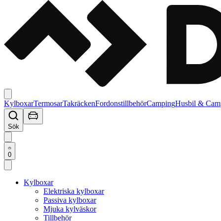
Kylboxar
Termosar
Takräcken
Fordonstillbehör
Camping
Husbil & Cam
Sök
0
Kylboxar
Elektriska kylboxar
Passiva kylboxar
Mjuka kylväskor
Tillbehör