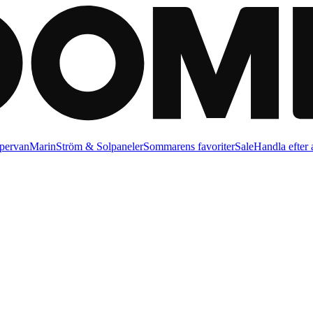
pervan
Marin
Ström & Solpaneler
Sommarens favoriter
Sale
Handla efter a