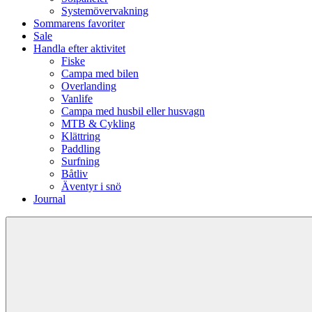
Systemövervakning
Sommarens favoriter
Sale
Handla efter aktivitet
Fiske
Campa med bilen
Overlanding
Vanlife
Campa med husbil eller husvagn
MTB & Cykling
Klättring
Paddling
Surfning
Båtliv
Äventyr i snö
Journal