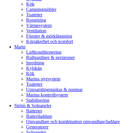
Kök
Campingmöbler
Toaletter
Rengöring
Värmesystem
Ventilation
Fönster & mörkläggning
Körsäkerhet och komfort
Marin
Luftkonditionering
Rullgardiner & persienner
Inredning
Kylskåp
Kök
Marina styrsystem
Toaletter
Uppsamlingstankar & pumpar
Marina kontrollsystem
Stabilisering
Ström & Solpaneler
Batterier
Batteriladdare
Omvandlare och kombination omvandlare/laddare
Generatorer
Solpaneler