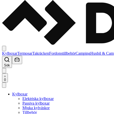
Kylboxar
Termosar
Takräcken
Fordonstillbehör
Camping
Husbil & Cam
Sök
0
Kylboxar
Elektriska kylboxar
Passiva kylboxar
Mjuka kylväskor
Tillbehör