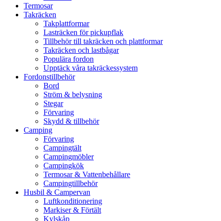
Termosar
Takräcken
Takplattformar
Lasträcken för pickupflak
Tillbehör till takräcken och plattformar
Takräcken och lastbågar
Populära fordon
Upptäck våra takräckessystem
Fordonstillbehör
Bord
Ström & belysning
Stegar
Förvaring
Skydd & tillbehör
Camping
Förvaring
Campingtält
Campingmöbler
Campingkök
Termosar & Vattenbehållare
Campingtillbehör
Husbil & Campervan
Luftkonditionering
Markiser & Förtält
Kylskåp