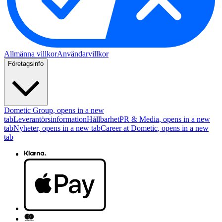
Allmänna villkor
Användarvillkor
Företagsinfo
Dometic Group
, opens in a new
tab
Leverantörsinformation
Hållbarhet
PR & Media
, opens in a new
tab
Nyheter
, opens in a new tab
Career at Dometic
, opens in a new
tab