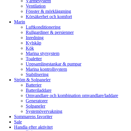
Värmesystem
Ventilation
Fönster & mörkläggning
Körsäkerhet och komfort
Marin
Luftkonditionering
Rullgardiner & persienner
Inredning
Kylskåp
Kök
Marina styrsystem
Toaletter
Uppsamlingstankar & pumpar
Marina kontrollsystem
Stabilisering
Ström & Solpaneler
Batterier
Batteriladdare
Omvandlare och kombination omvandlare/laddare
Generatorer
Solpaneler
Systemövervakning
Sommarens favoriter
Sale
Handla efter aktivitet