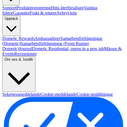
Support
Produktregistrering
Hitta återförsäljare
Vanliga
frågor
Garantier
Frakt & returer
Avbryt köp
Upptäck
Dometic Rewards
Ambassadörer
Samarbetsförfrågningar
(Dometic)
Samarbetsförfrågningar (Front Runner
Dometic)
Journal
Dometic Residential
, opens in a new tab
Mässor &
Events
Recensioner
Om oss & Juridik
Sekretessmeddelande
Cookie-meddelande
Cookie-inställningar