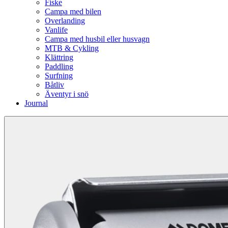
Fiske
Campa med bilen
Overlanding
Vanlife
Campa med husbil eller husvagn
MTB & Cykling
Klättring
Paddling
Surfning
Båtliv
Äventyr i snö
Journal