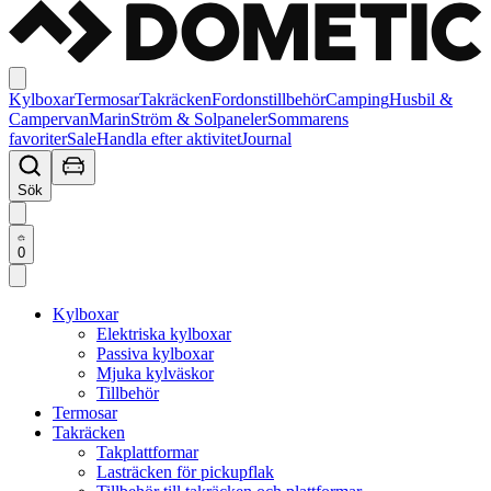
Kylboxar
Termosar
Takräcken
Fordonstillbehör
Camping
Husbil &
Campervan
Marin
Ström & Solpaneler
Sommarens
favoriter
Sale
Handla efter aktivitet
Journal
Sök
0
Kylboxar
Elektriska kylboxar
Passiva kylboxar
Mjuka kylväskor
Tillbehör
Termosar
Takräcken
Takplattformar
Lasträcken för pickupflak