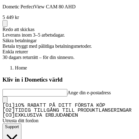
Dometic PerfectView CAM 80 AHD
5 449 kr
Redo att skickas
Leverans inom 3–5 arbetsdagar.
Säkra betalningar
Betala tryggt med pålitliga betalningsmetoder.
Enkla returer
30 dagars returrätt – för din sinnesro.
Home
Kliv in i Dometics värld
Ange din e-postadress
[
0
1
]
10% RABATT PÅ DITT FÖRSTA KÖP
[
0
2
]
TIDIG TILLGÅNG TILL PRODUKTLANSERINGAR
[
0
3
]
EXKLUSIVA ERBJUDANDEN
Utrusta ditt fordon
Support