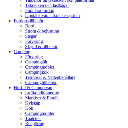
Tillbehör till takräcken och plattformar
Takräcken och lastbågar
Populära fordon
Upptäck våra takräckessystem
Fordonstillbehör
Bord
Ström & belysning
Stegar
Förvaring
Skydd & tillbehör
Camping
Förvaring
Campingtält
Campingmöbler
Campingkök
Termosar & Vattenbehållare
Campingtillbehör
Husbil & Campervan
Luftkonditionering
Markiser & Förtält
Kylskåp
Kök
Campingmöbler
Toaletter
Rengöring