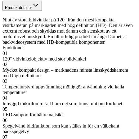
Produktdetaljer
Njut av stora bildvinklar på 120° från den mest kompakta
visirkameran på marknaden med hög definition (HD). Den är även
extremt robust och skyddas mot damm och stenskott av ett
motordrivet linsskydd. En tillförlitlig produkt i många Dometic
backvideosystem med HD-kompatibla komponenter.
Funktioner
01
120° vidvinkelobjektiv med stor bildvinkel
02
Mycket kompakt design – marknadens minsta linsskyddskamera
med high definition
03
Temperaturstyrd uppvärmning möjliggör användning vid kalla
temperaturer
04
Inbyggd mikrofon för att höra det som finns runt om fordonet
05
LED-support för bättre nattsikt
06
Spegelvänd bildfunktion som kan ställas in för en välbekant
backspegelvy
07