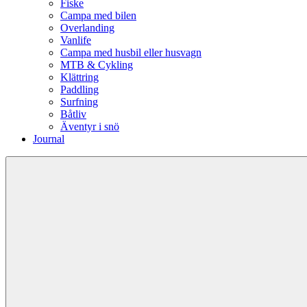
Fiske
Campa med bilen
Overlanding
Vanlife
Campa med husbil eller husvagn
MTB & Cykling
Klättring
Paddling
Surfning
Båtliv
Äventyr i snö
Journal