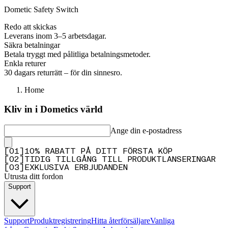
Dometic Safety Switch
Redo att skickas
Leverans inom 3–5 arbetsdagar.
Säkra betalningar
Betala tryggt med pålitliga betalningsmetoder.
Enkla returer
30 dagars returrätt – för din sinnesro.
Home
Kliv in i Dometics värld
Ange din e-postadress
[
0
1
]
10% RABATT PÅ DITT FÖRSTA KÖP
[
0
2
]
TIDIG TILLGÅNG TILL PRODUKTLANSERINGAR
[
0
3
]
EXKLUSIVA ERBJUDANDEN
Utrusta ditt fordon
Support
Support
Produktregistrering
Hitta återförsäljare
Vanliga