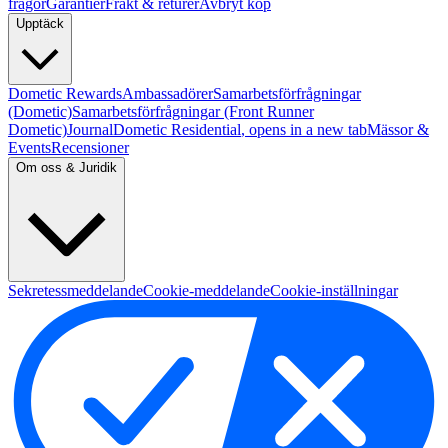
frågor
Garantier
Frakt & returer
Avbryt köp
Upptäck
Dometic Rewards
Ambassadörer
Samarbetsförfrågningar
(Dometic)
Samarbetsförfrågningar (Front Runner
Dometic)
Journal
Dometic Residential
, opens in a new tab
Mässor &
Events
Recensioner
Om oss & Juridik
Sekretessmeddelande
Cookie-meddelande
Cookie-inställningar