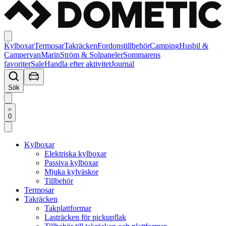
Kylboxar
Termosar
Takräcken
Fordonstillbehör
Camping
Husbil &
Campervan
Marin
Ström & Solpaneler
Sommarens
favoriter
Sale
Handla efter aktivitet
Journal
Sök
0
Kylboxar
Elektriska kylboxar
Passiva kylboxar
Mjuka kylväskor
Tillbehör
Termosar
Takräcken
Takplattformar
Lasträcken för pickupflak