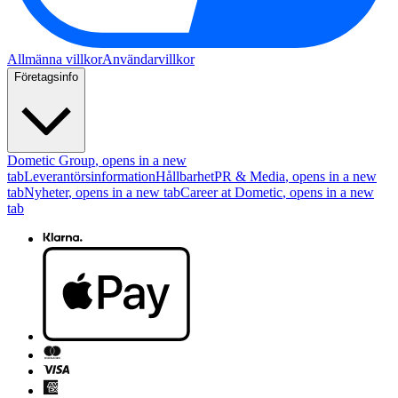
Allmänna villkor
Användarvillkor
Företagsinfo
Dometic Group
, opens in a new
tab
Leverantörsinformation
Hållbarhet
PR & Media
, opens in a new
tab
Nyheter
, opens in a new tab
Career at Dometic
, opens in a new
tab