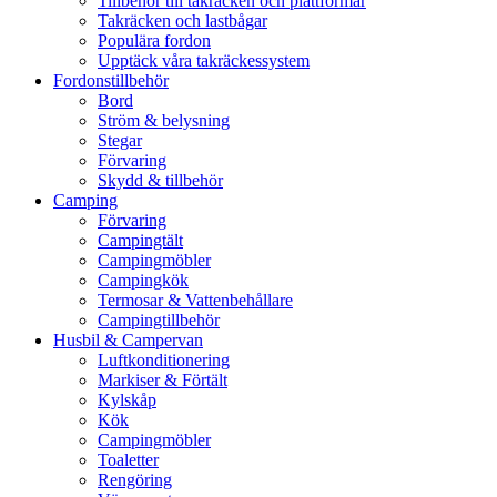
Tillbehör till takräcken och plattformar
Takräcken och lastbågar
Populära fordon
Upptäck våra takräckessystem
Fordonstillbehör
Bord
Ström & belysning
Stegar
Förvaring
Skydd & tillbehör
Camping
Förvaring
Campingtält
Campingmöbler
Campingkök
Termosar & Vattenbehållare
Campingtillbehör
Husbil & Campervan
Luftkonditionering
Markiser & Förtält
Kylskåp
Kök
Campingmöbler
Toaletter
Rengöring