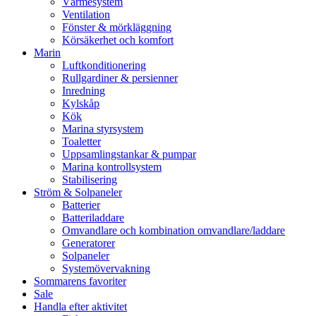
Värmesystem
Ventilation
Fönster & mörkläggning
Körsäkerhet och komfort
Marin
Luftkonditionering
Rullgardiner & persienner
Inredning
Kylskåp
Kök
Marina styrsystem
Toaletter
Uppsamlingstankar & pumpar
Marina kontrollsystem
Stabilisering
Ström & Solpaneler
Batterier
Batteriladdare
Omvandlare och kombination omvandlare/laddare
Generatorer
Solpaneler
Systemövervakning
Sommarens favoriter
Sale
Handla efter aktivitet