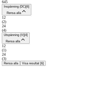
645
Inspänning (DC)
[
6
]
Rensa alla
12
(
2
)
24
(
4
)
Utspänning (V)
[
4
]
Rensa alla
12
(
1
)
24
(
3
)
Rensa alla
Visa resultat
[
6
]