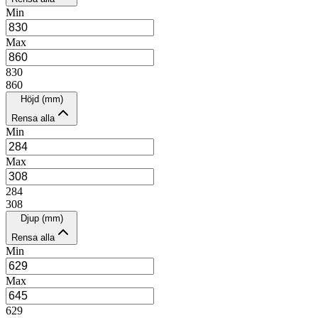
Min
Max
830
860
Höjd (mm)
Rensa alla
Min
Max
284
308
Djup (mm)
Rensa alla
Min
Max
629