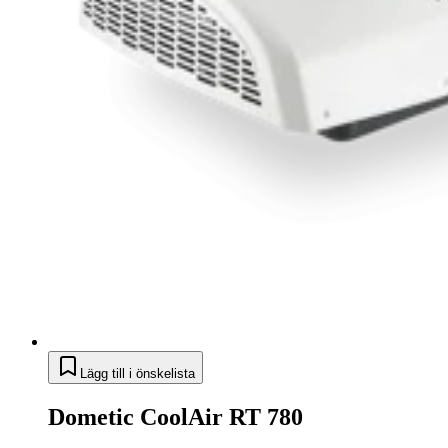
Lägg till i önskelista
Dometic CoolAir RT 780