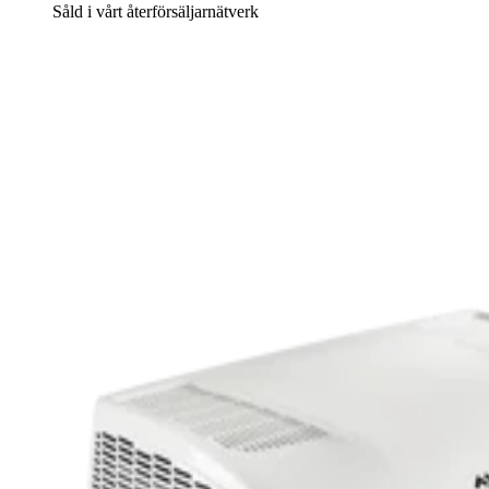
Såld i vårt återförsäljarnätverk