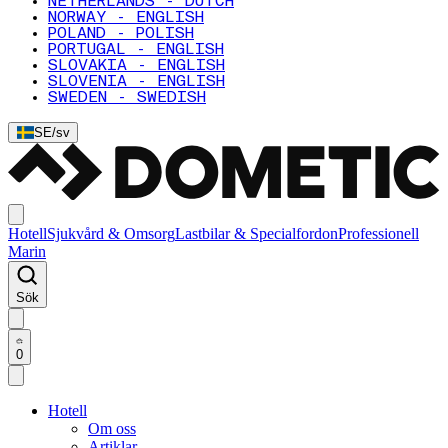
NETHERLANDS - DUTCH
NORWAY - ENGLISH
POLAND - POLISH
PORTUGAL - ENGLISH
SLOVAKIA - ENGLISH
SLOVENIA - ENGLISH
SWEDEN - SWEDISH
SE
/
sv
Hotell
Sjukvård & Omsorg
Lastbilar & Specialfordon
Professionell
Marin
Sök
0
Hotell
Om oss
Artiklar