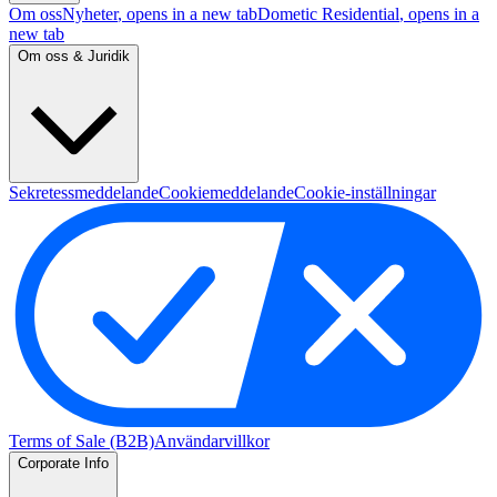
Om oss
Nyheter
, opens in a new tab
Dometic Residential
, opens in a
new tab
Om oss & Juridik
Sekretessmeddelande
Cookiemeddelande
Cookie-inställningar
Terms of Sale (B2B)
Användarvillkor
Corporate Info