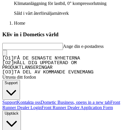
Klimatanläggning för lastbil, 0° kompressorlutning
Såld i vårt återförsäljarnätverk
Home
Kliv in i Dometics värld
Ange din e-postadress
[
0
1
]
FÅ DE SENASTE NYHETERNA
[
0
2
]
HÅLL DIG UPPDATERAD OM
PRODUKTLANSERINGAR
[
0
3
]
TA DEL AV KOMMANDE EVENEMANG
Utrusta ditt fordon
Support
Support
Kontakta oss
Dometic Business
, opens in a new tab
Front
Runner Dealer Login
Front Runner Dealer Application Form
Upptäck