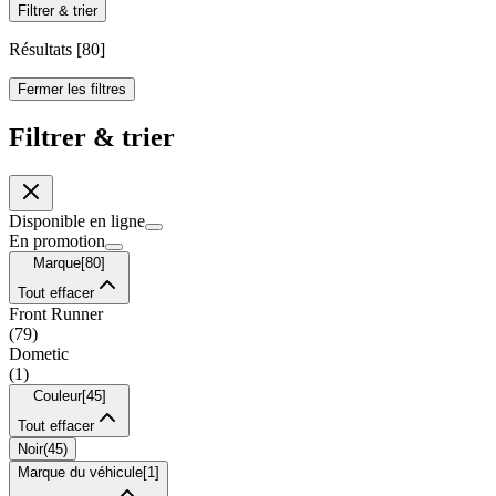
Filtrer & trier
Résultats
[
80
]
Fermer les filtres
Filtrer & trier
Disponible en ligne
En promotion
Marque
[
80
]
Tout effacer
Front Runner
(
79
)
Dometic
(
1
)
Couleur
[
45
]
Tout effacer
Noir
(
45
)
Marque du véhicule
[
1
]