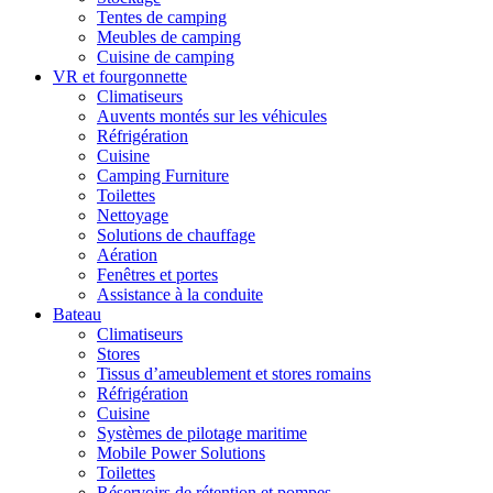
Tentes de camping
Meubles de camping
Cuisine de camping
VR et fourgonnette
Climatiseurs
Auvents montés sur les véhicules
Réfrigération
Cuisine
Camping Furniture
Toilettes
Nettoyage
Solutions de chauffage
Aération
Fenêtres et portes
Assistance à la conduite
Bateau
Climatiseurs
Stores
Tissus d’ameublement et stores romains
Réfrigération
Cuisine
Systèmes de pilotage maritime
Mobile Power Solutions
Toilettes
Réservoirs de rétention et pompes