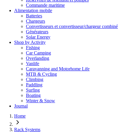
Commande maritime
Alimentation mobile
Batteries
Chargeurs
Convertisseurs et convertisseur/chargeur combiné
Générateurs
Solar Energy
Shop by Activity
Fishing
Car Camping
Overlanding
Vanlife
Caravanning and Motorhome Life
MTB & Cycling
Climbing
Paddling
Surfing
Boating
Winter & Snow
Journal
Home
Rack Systems