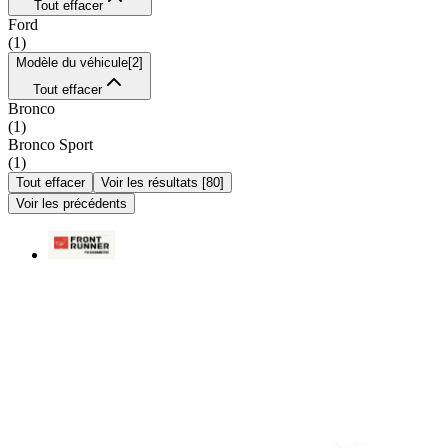
Tout effacer
Ford
(
1
)
Modèle du véhicule
[
2
]
Tout effacer
Bronco
(
1
)
Bronco Sport
(
1
)
Tout effacer
Voir les résultats
[
80
]
Voir les précédents