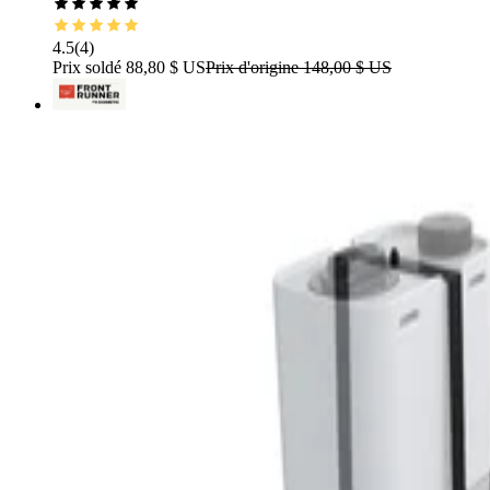
4.5
(
4
)
Prix soldé
88,80 $ US
Prix d'origine
148,00 $ US