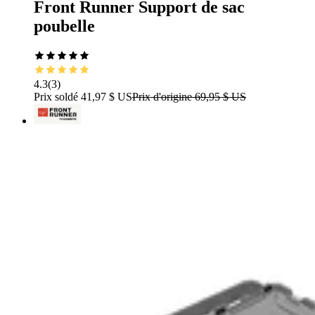
Front Runner Support de sac
poubelle
4.3
(
3
)
Prix soldé
41,97 $ US
Prix d'origine
69,95 $ US