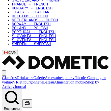
SWITZERLAND - FRENCH
FRANCE - FRENCH
HUNGARY - ENGLISH
ITALY - ITALIAN
BELGIUM - DUTCH
NETHERLANDS - DUTCH
NORWAY - ENGLISH
POLAND - POLISH
PORTUGAL - ENGLISH
SLOVAKIA - ENGLISH
SLOVENIA - ENGLISH
SWEDEN - SWEDISH
CA
/
fr
Glacières
Drinkware
Galerie
Accessoires pour véhicules
Camping en
voiture
VR et fourgonnette
Bateau
Alimentation mobile
Shop by
Activity
Journal
Rechercher