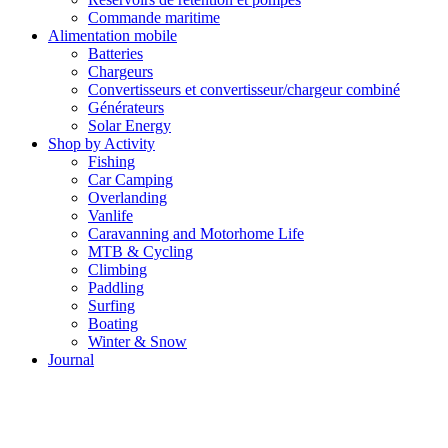
Commande maritime
Alimentation mobile
Batteries
Chargeurs
Convertisseurs et convertisseur/chargeur combiné
Générateurs
Solar Energy
Shop by Activity
Fishing
Car Camping
Overlanding
Vanlife
Caravanning and Motorhome Life
MTB & Cycling
Climbing
Paddling
Surfing
Boating
Winter & Snow
Journal