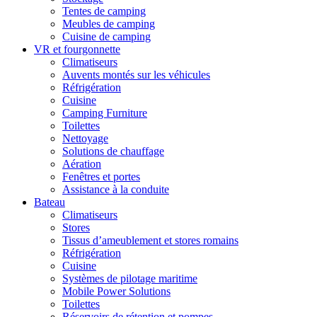
Tentes de camping
Meubles de camping
Cuisine de camping
VR et fourgonnette
Climatiseurs
Auvents montés sur les véhicules
Réfrigération
Cuisine
Camping Furniture
Toilettes
Nettoyage
Solutions de chauffage
Aération
Fenêtres et portes
Assistance à la conduite
Bateau
Climatiseurs
Stores
Tissus d’ameublement et stores romains
Réfrigération
Cuisine
Systèmes de pilotage maritime
Mobile Power Solutions
Toilettes
Réservoirs de rétention et pompes