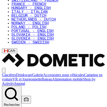
SWITZERLAND - FRENCH
FRANCE - FRENCH
HUNGARY - ENGLISH
ITALY - ITALIAN
BELGIUM - DUTCH
NETHERLANDS - DUTCH
NORWAY - ENGLISH
POLAND - POLISH
PORTUGAL - ENGLISH
SLOVAKIA - ENGLISH
SLOVENIA - ENGLISH
SWEDEN - SWEDISH
CA
/
fr
Glacières
Drinkware
Galerie
Accessoires pour véhicules
Camping en
voiture
VR et fourgonnette
Bateau
Alimentation mobile
Shop by
Activity
Journal
Rechercher