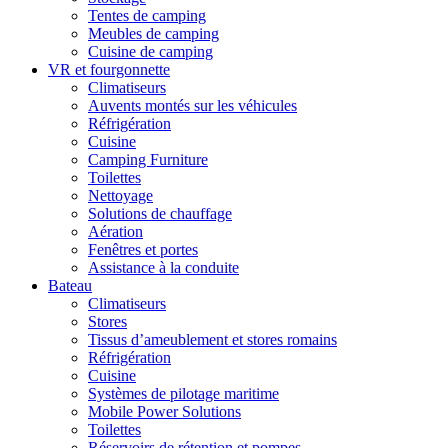
Tentes de camping
Meubles de camping
Cuisine de camping
VR et fourgonnette
Climatiseurs
Auvents montés sur les véhicules
Réfrigération
Cuisine
Camping Furniture
Toilettes
Nettoyage
Solutions de chauffage
Aération
Fenêtres et portes
Assistance à la conduite
Bateau
Climatiseurs
Stores
Tissus d’ameublement et stores romains
Réfrigération
Cuisine
Systèmes de pilotage maritime
Mobile Power Solutions
Toilettes
Réservoirs de rétention et pompes