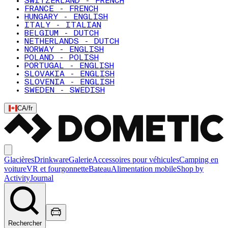
SWITZERLAND - FRENCH
FRANCE - FRENCH
HUNGARY - ENGLISH
ITALY - ITALIAN
BELGIUM - DUTCH
NETHERLANDS - DUTCH
NORWAY - ENGLISH
POLAND - POLISH
PORTUGAL - ENGLISH
SLOVAKIA - ENGLISH
SLOVENIA - ENGLISH
SWEDEN - SWEDISH
CA
/
fr
Glacières
Drinkware
Galerie
Accessoires pour véhicules
Camping en
voiture
VR et fourgonnette
Bateau
Alimentation mobile
Shop by
Activity
Journal
Rechercher