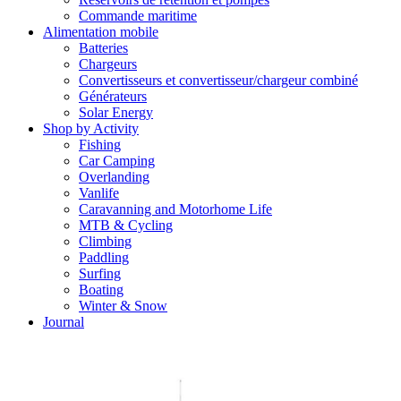
Commande maritime
Alimentation mobile
Batteries
Chargeurs
Convertisseurs et convertisseur/chargeur combiné
Générateurs
Solar Energy
Shop by Activity
Fishing
Car Camping
Overlanding
Vanlife
Caravanning and Motorhome Life
MTB & Cycling
Climbing
Paddling
Surfing
Boating
Winter & Snow
Journal