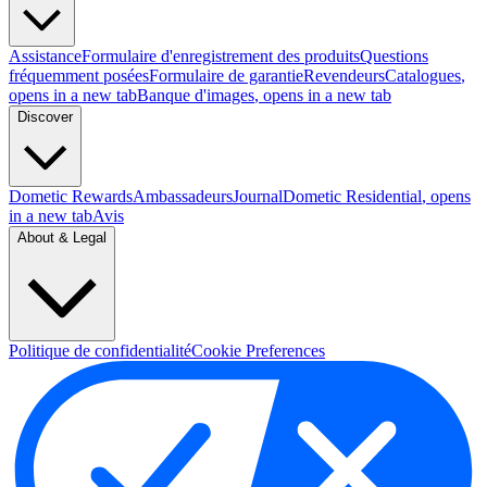
Assistance
Formulaire d'enregistrement des produits
Questions
fréquemment posées
Formulaire de garantie
Revendeurs
Catalogues
,
opens in a new tab
Banque d'images
, opens in a new tab
Discover
Dometic Rewards
Ambassadeurs
Journal
Dometic Residential
, opens
in a new tab
Avis
About & Legal
Politique de confidentialité
Cookie Preferences