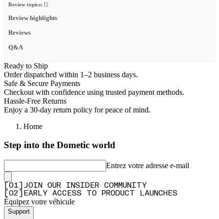
Review topics:
[].
Review highlights
Reviews
Q&A
Ready to Ship
Order dispatched within 1–2 business days.
Safe & Secure Payments
Checkout with confidence using trusted payment methods.
Hassle-Free Returns
Enjoy a 30-day return policy for peace of mind.
Home
Step into the Dometic world
Entrez votre adresse e-mail
[
0
1
]
JOIN OUR INSIDER COMMUNITY
[
0
2
]
EARLY ACCESS TO PRODUCT LAUNCHES
Équipez votre véhicule
Support