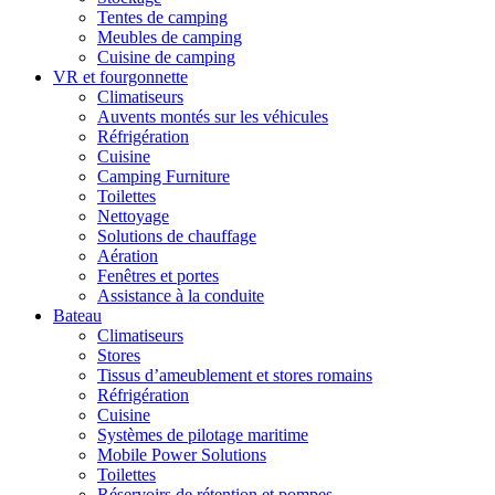
Tentes de camping
Meubles de camping
Cuisine de camping
VR et fourgonnette
Climatiseurs
Auvents montés sur les véhicules
Réfrigération
Cuisine
Camping Furniture
Toilettes
Nettoyage
Solutions de chauffage
Aération
Fenêtres et portes
Assistance à la conduite
Bateau
Climatiseurs
Stores
Tissus d’ameublement et stores romains
Réfrigération
Cuisine
Systèmes de pilotage maritime
Mobile Power Solutions
Toilettes
Réservoirs de rétention et pompes