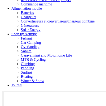
Commande maritime
Alimentation mobile
Batteries
Chargeurs
Convertisseurs et convertisseur/chargeur combiné
Générateurs
Solar Energy
Shop by Activity
Fishing
Car Camping
Overlanding
Vanlife
Caravanning and Motorhome Life
MTB & Cycling
Climbing
Paddling
Surfing
Boating
Winter & Snow
Journal