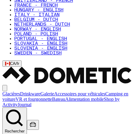
SWITZERLAND - FRENCH
FRANCE - FRENCH
HUNGARY - ENGLISH
ITALY - ITALIAN
BELGIUM - DUTCH
NETHERLANDS - DUTCH
NORWAY - ENGLISH
POLAND - POLISH
PORTUGAL - ENGLISH
SLOVAKIA - ENGLISH
SLOVENIA - ENGLISH
SWEDEN - SWEDISH
CA
/
fr
Glacières
Drinkware
Galerie
Accessoires pour véhicules
Camping en
voiture
VR et fourgonnette
Bateau
Alimentation mobile
Shop by
Activity
Journal
Rechercher