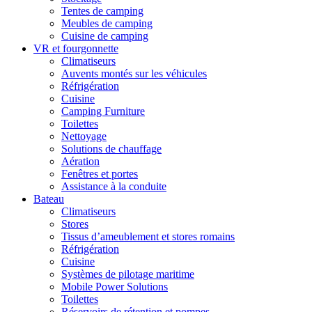
Tentes de camping
Meubles de camping
Cuisine de camping
VR et fourgonnette
Climatiseurs
Auvents montés sur les véhicules
Réfrigération
Cuisine
Camping Furniture
Toilettes
Nettoyage
Solutions de chauffage
Aération
Fenêtres et portes
Assistance à la conduite
Bateau
Climatiseurs
Stores
Tissus d’ameublement et stores romains
Réfrigération
Cuisine
Systèmes de pilotage maritime
Mobile Power Solutions
Toilettes
Réservoirs de rétention et pompes