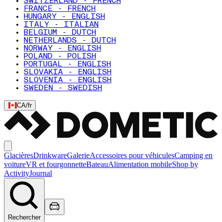
SWITZERLAND - FRENCH
FRANCE - FRENCH
HUNGARY - ENGLISH
ITALY - ITALIAN
BELGIUM - DUTCH
NETHERLANDS - DUTCH
NORWAY - ENGLISH
POLAND - POLISH
PORTUGAL - ENGLISH
SLOVAKIA - ENGLISH
SLOVENIA - ENGLISH
SWEDEN - SWEDISH
CA
/
fr
Glacières
Drinkware
Galerie
Accessoires pour véhicules
Camping en
voiture
VR et fourgonnette
Bateau
Alimentation mobile
Shop by
Activity
Journal
Rechercher