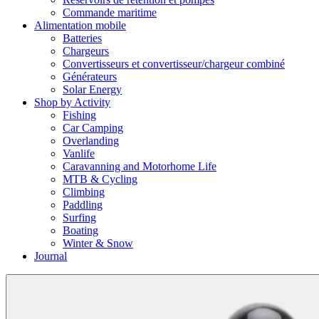
Commande maritime
Alimentation mobile
Batteries
Chargeurs
Convertisseurs et convertisseur/chargeur combiné
Générateurs
Solar Energy
Shop by Activity
Fishing
Car Camping
Overlanding
Vanlife
Caravanning and Motorhome Life
MTB & Cycling
Climbing
Paddling
Surfing
Boating
Winter & Snow
Journal