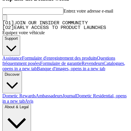
Entrez votre adresse e-mail
[
0
1
]
JOIN OUR INSIDER COMMUNITY
[
0
2
]
EARLY ACCESS TO PRODUCT LAUNCHES
Équipez votre véhicule
Support
Assistance
Formulaire d'enregistrement des produits
Questions
fréquemment posées
Formulaire de garantie
Revendeurs
Catalogues
,
opens in a new tab
Banque d'images
, opens in a new tab
Discover
Dometic Rewards
Ambassadeurs
Journal
Dometic Residential
, opens
in a new tab
Avis
About & Legal