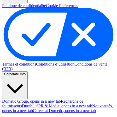
Politique de confidentialité
Cookie Preferences
Termes et conditions
Conditions d’utilisation
Conditions de vente
(B2B)
Corporate Info
Dometic Group
, opens in a new tab
Recherche de
fournisseurs
Durabilité
PR & Media
, opens in a new tab
Nouveautés
,
opens in a new tab
Career at Dometic
, opens in a new tab