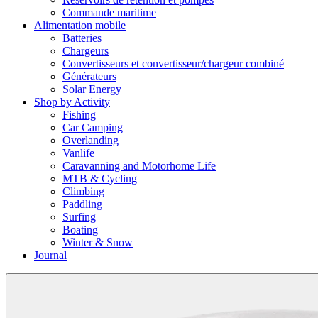
Commande maritime
Alimentation mobile
Batteries
Chargeurs
Convertisseurs et convertisseur/chargeur combiné
Générateurs
Solar Energy
Shop by Activity
Fishing
Car Camping
Overlanding
Vanlife
Caravanning and Motorhome Life
MTB & Cycling
Climbing
Paddling
Surfing
Boating
Winter & Snow
Journal