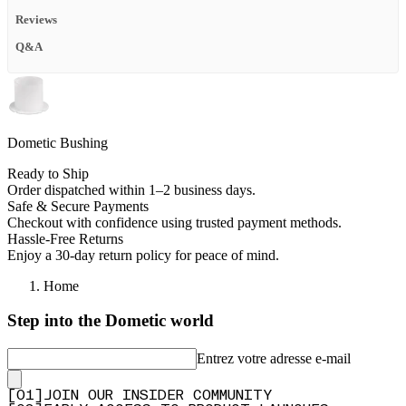
Reviews
Q&A
Dometic Bushing
Ready to Ship
Order dispatched within 1–2 business days.
Safe & Secure Payments
Checkout with confidence using trusted payment methods.
Hassle-Free Returns
Enjoy a 30-day return policy for peace of mind.
Home
Step into the Dometic world
Entrez votre adresse e-mail
[
0
1
]
JOIN OUR INSIDER COMMUNITY