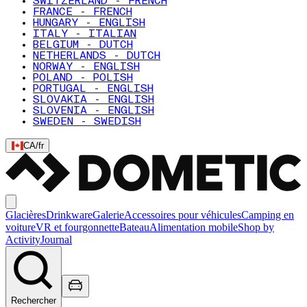
SWITZERLAND - FRENCH
FRANCE - FRENCH
HUNGARY - ENGLISH
ITALY - ITALIAN
BELGIUM - DUTCH
NETHERLANDS - DUTCH
NORWAY - ENGLISH
POLAND - POLISH
PORTUGAL - ENGLISH
SLOVAKIA - ENGLISH
SLOVENIA - ENGLISH
SWEDEN - SWEDISH
CA
/
fr
Glacières
Drinkware
Galerie
Accessoires pour véhicules
Camping en
voiture
VR et fourgonnette
Bateau
Alimentation mobile
Shop by
Activity
Journal
Rechercher