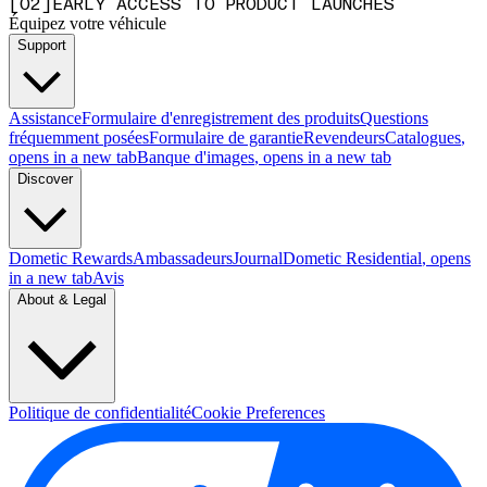
[
0
2
]
EARLY ACCESS TO PRODUCT LAUNCHES
Équipez votre véhicule
Support
Assistance
Formulaire d'enregistrement des produits
Questions
fréquemment posées
Formulaire de garantie
Revendeurs
Catalogues
,
opens in a new tab
Banque d'images
, opens in a new tab
Discover
Dometic Rewards
Ambassadeurs
Journal
Dometic Residential
, opens
in a new tab
Avis
About & Legal
Politique de confidentialité
Cookie Preferences