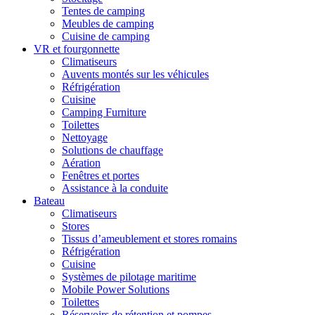
Tentes de camping
Meubles de camping
Cuisine de camping
VR et fourgonnette
Climatiseurs
Auvents montés sur les véhicules
Réfrigération
Cuisine
Camping Furniture
Toilettes
Nettoyage
Solutions de chauffage
Aération
Fenêtres et portes
Assistance à la conduite
Bateau
Climatiseurs
Stores
Tissus d’ameublement et stores romains
Réfrigération
Cuisine
Systèmes de pilotage maritime
Mobile Power Solutions
Toilettes
Réservoirs de rétention et pompes