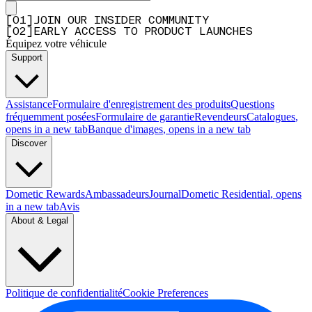
[
0
1
]
JOIN OUR INSIDER COMMUNITY
[
0
2
]
EARLY ACCESS TO PRODUCT LAUNCHES
Équipez votre véhicule
Support
Assistance
Formulaire d'enregistrement des produits
Questions
fréquemment posées
Formulaire de garantie
Revendeurs
Catalogues
,
opens in a new tab
Banque d'images
, opens in a new tab
Discover
Dometic Rewards
Ambassadeurs
Journal
Dometic Residential
, opens
in a new tab
Avis
About & Legal
Politique de confidentialité
Cookie Preferences