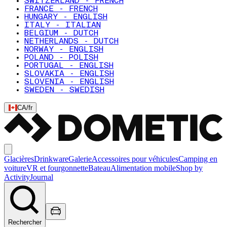
SWITZERLAND - FRENCH
FRANCE - FRENCH
HUNGARY - ENGLISH
ITALY - ITALIAN
BELGIUM - DUTCH
NETHERLANDS - DUTCH
NORWAY - ENGLISH
POLAND - POLISH
PORTUGAL - ENGLISH
SLOVAKIA - ENGLISH
SLOVENIA - ENGLISH
SWEDEN - SWEDISH
CA
/
fr
Glacières
Drinkware
Galerie
Accessoires pour véhicules
Camping en
voiture
VR et fourgonnette
Bateau
Alimentation mobile
Shop by
Activity
Journal
Rechercher