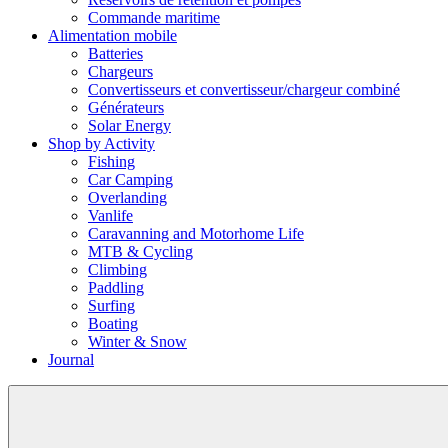
Commande maritime
Alimentation mobile
Batteries
Chargeurs
Convertisseurs et convertisseur/chargeur combiné
Générateurs
Solar Energy
Shop by Activity
Fishing
Car Camping
Overlanding
Vanlife
Caravanning and Motorhome Life
MTB & Cycling
Climbing
Paddling
Surfing
Boating
Winter & Snow
Journal