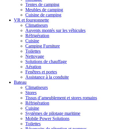
Tentes de camping
Meubles de camping
Cuisine de camping
VR et fourgonnette
Climatiseurs
Auvents montés sur les véhicules
Réfrigération
Cuisine
Camping Furniture
Toilettes
Nettoyage
Solutions de chauffage
Aération
Fenêtres et portes
Assistance à la conduite
Bateau
Climatiseurs
Stores
Tissus d’ameublement et stores romains
Réfrigération
Cuisine
Systèmes de pilotage maritime
Mobile Power Solutions
Toilettes
Réservoirs de rétention et pompes