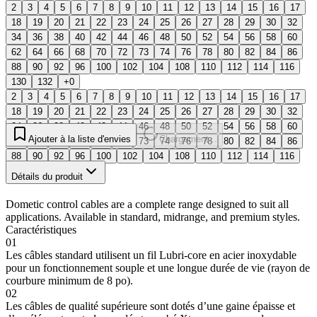
2
3
4
5
6
7
8
9
10
11
12
13
14
15
16
17
18
19
20
21
22
23
24
25
26
27
28
29
30
32
34
36
38
40
42
44
46
48
50
52
54
56
58
60
62
64
66
68
70
72
73
74
76
78
80
82
84
86
88
90
92
96
100
102
104
108
110
112
114
116
130
132
+0
2
3
4
5
6
7
8
9
10
11
12
13
14
15
16
17
18
19
20
21
22
23
24
25
26
27
28
29
30
32
34
36
38
40
42
44
46
48
50
52
54
56
58
60
Ajouter à la liste d'envies
Chargement...
62
64
66
68
70
72
73
74
76
78
80
82
84
86
88
90
92
96
100
102
104
108
110
112
114
116
130
132
Détails du produit
Dometic control cables are a complete range designed to suit all
applications. Available in standard, midrange, and premium styles.
Caractéristiques
01
Les câbles standard utilisent un fil Lubri-core en acier inoxydable
pour un fonctionnement souple et une longue durée de vie (rayon de
courbure minimum de 8 po).
02
Les câbles de qualité supérieure sont dotés d’une gaine épaisse et