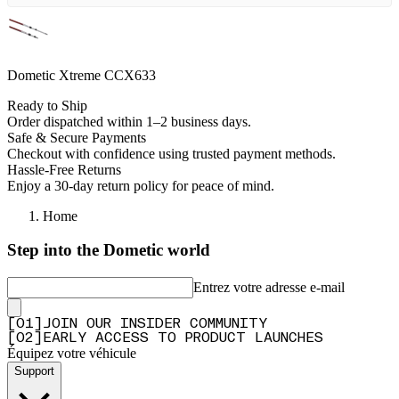
Dometic Xtreme CCX633
Ready to Ship
Order dispatched within 1–2 business days.
Safe & Secure Payments
Checkout with confidence using trusted payment methods.
Hassle-Free Returns
Enjoy a 30-day return policy for peace of mind.
Home
Step into the Dometic world
Entrez votre adresse e-mail
[
0
1
]
JOIN OUR INSIDER COMMUNITY
[
0
2
]
EARLY ACCESS TO PRODUCT LAUNCHES
Équipez votre véhicule
Support