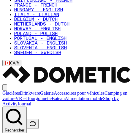
SWITZERLAND - FRENCH
FRANCE - FRENCH
HUNGARY - ENGLISH
ITALY - ITALIAN
BELGIUM - DUTCH
NETHERLANDS - DUTCH
NORWAY - ENGLISH
POLAND - POLISH
PORTUGAL - ENGLISH
SLOVAKIA - ENGLISH
SLOVENIA - ENGLISH
SWEDEN - SWEDISH
CA
/
fr
Glacières
Drinkware
Galerie
Accessoires pour véhicules
Camping en
voiture
VR et fourgonnette
Bateau
Alimentation mobile
Shop by
Activity
Journal
Rechercher