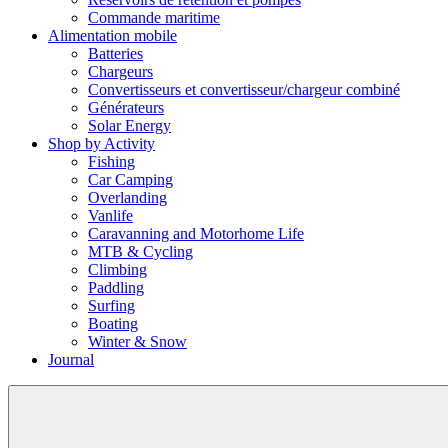
Commande maritime
Alimentation mobile
Batteries
Chargeurs
Convertisseurs et convertisseur/chargeur combiné
Générateurs
Solar Energy
Shop by Activity
Fishing
Car Camping
Overlanding
Vanlife
Caravanning and Motorhome Life
MTB & Cycling
Climbing
Paddling
Surfing
Boating
Winter & Snow
Journal