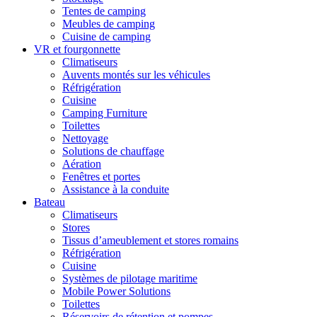
Tentes de camping
Meubles de camping
Cuisine de camping
VR et fourgonnette
Climatiseurs
Auvents montés sur les véhicules
Réfrigération
Cuisine
Camping Furniture
Toilettes
Nettoyage
Solutions de chauffage
Aération
Fenêtres et portes
Assistance à la conduite
Bateau
Climatiseurs
Stores
Tissus d’ameublement et stores romains
Réfrigération
Cuisine
Systèmes de pilotage maritime
Mobile Power Solutions
Toilettes
Réservoirs de rétention et pompes