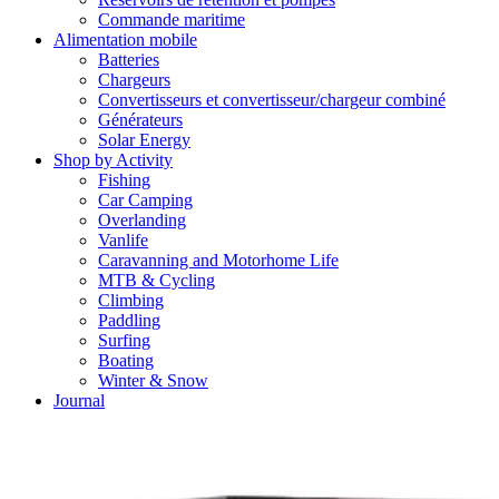
Commande maritime
Alimentation mobile
Batteries
Chargeurs
Convertisseurs et convertisseur/chargeur combiné
Générateurs
Solar Energy
Shop by Activity
Fishing
Car Camping
Overlanding
Vanlife
Caravanning and Motorhome Life
MTB & Cycling
Climbing
Paddling
Surfing
Boating
Winter & Snow
Journal