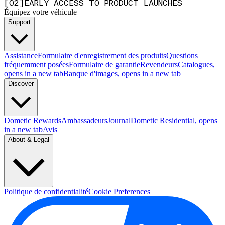
[
0
2
]
EARLY ACCESS TO PRODUCT LAUNCHES
Équipez votre véhicule
Support
Assistance
Formulaire d'enregistrement des produits
Questions
fréquemment posées
Formulaire de garantie
Revendeurs
Catalogues
,
opens in a new tab
Banque d'images
, opens in a new tab
Discover
Dometic Rewards
Ambassadeurs
Journal
Dometic Residential
, opens
in a new tab
Avis
About & Legal
Politique de confidentialité
Cookie Preferences