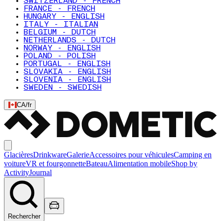
SWITZERLAND - FRENCH
FRANCE - FRENCH
HUNGARY - ENGLISH
ITALY - ITALIAN
BELGIUM - DUTCH
NETHERLANDS - DUTCH
NORWAY - ENGLISH
POLAND - POLISH
PORTUGAL - ENGLISH
SLOVAKIA - ENGLISH
SLOVENIA - ENGLISH
SWEDEN - SWEDISH
CA
/
fr
Glacières
Drinkware
Galerie
Accessoires pour véhicules
Camping en
voiture
VR et fourgonnette
Bateau
Alimentation mobile
Shop by
Activity
Journal
Rechercher