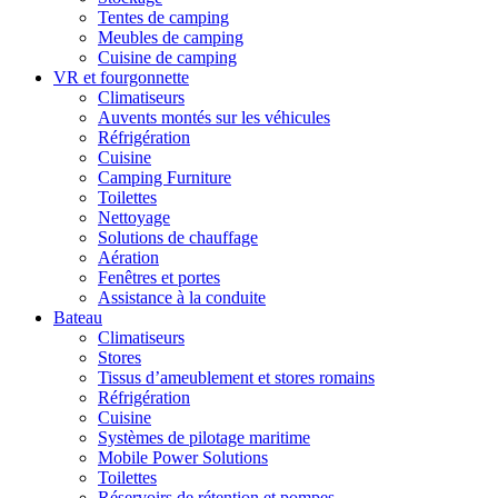
Tentes de camping
Meubles de camping
Cuisine de camping
VR et fourgonnette
Climatiseurs
Auvents montés sur les véhicules
Réfrigération
Cuisine
Camping Furniture
Toilettes
Nettoyage
Solutions de chauffage
Aération
Fenêtres et portes
Assistance à la conduite
Bateau
Climatiseurs
Stores
Tissus d’ameublement et stores romains
Réfrigération
Cuisine
Systèmes de pilotage maritime
Mobile Power Solutions
Toilettes
Réservoirs de rétention et pompes