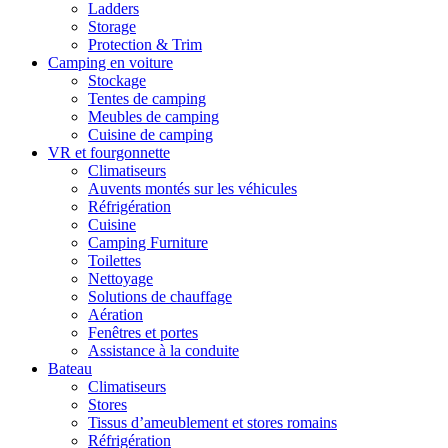
Ladders
Storage
Protection & Trim
Camping en voiture
Stockage
Tentes de camping
Meubles de camping
Cuisine de camping
VR et fourgonnette
Climatiseurs
Auvents montés sur les véhicules
Réfrigération
Cuisine
Camping Furniture
Toilettes
Nettoyage
Solutions de chauffage
Aération
Fenêtres et portes
Assistance à la conduite
Bateau
Climatiseurs
Stores
Tissus d’ameublement et stores romains
Réfrigération