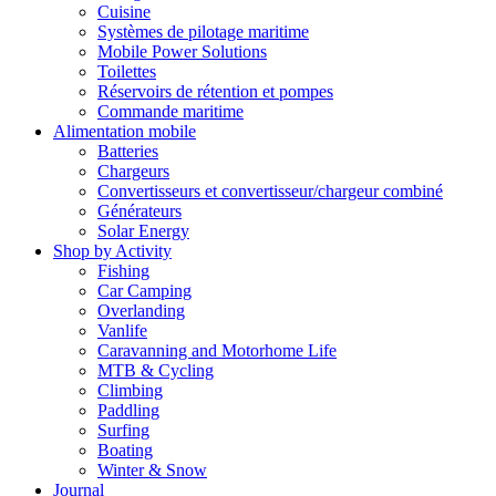
Cuisine
Systèmes de pilotage maritime
Mobile Power Solutions
Toilettes
Réservoirs de rétention et pompes
Commande maritime
Alimentation mobile
Batteries
Chargeurs
Convertisseurs et convertisseur/chargeur combiné
Générateurs
Solar Energy
Shop by Activity
Fishing
Car Camping
Overlanding
Vanlife
Caravanning and Motorhome Life
MTB & Cycling
Climbing
Paddling
Surfing
Boating
Winter & Snow
Journal