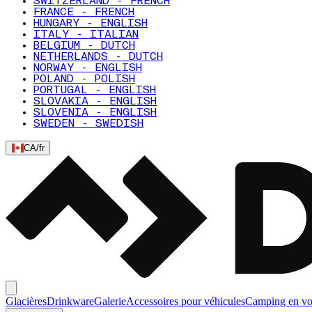
SWITZERLAND - FRENCH
FRANCE - FRENCH
HUNGARY - ENGLISH
ITALY - ITALIAN
BELGIUM - DUTCH
NETHERLANDS - DUTCH
NORWAY - ENGLISH
POLAND - POLISH
PORTUGAL - ENGLISH
SLOVAKIA - ENGLISH
SLOVENIA - ENGLISH
SWEDEN - SWEDISH
CA
/
fr
Glacières
Drinkware
Galerie
Accessoires pour véhicules
Camping en vo