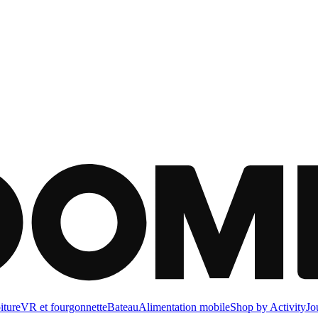
iture
VR et fourgonnette
Bateau
Alimentation mobile
Shop by Activity
Jo