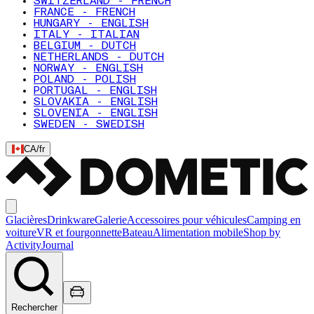
SWITZERLAND - FRENCH
FRANCE - FRENCH
HUNGARY - ENGLISH
ITALY - ITALIAN
BELGIUM - DUTCH
NETHERLANDS - DUTCH
NORWAY - ENGLISH
POLAND - POLISH
PORTUGAL - ENGLISH
SLOVAKIA - ENGLISH
SLOVENIA - ENGLISH
SWEDEN - SWEDISH
CA
/
fr
Glacières
Drinkware
Galerie
Accessoires pour véhicules
Camping en
voiture
VR et fourgonnette
Bateau
Alimentation mobile
Shop by
Activity
Journal
Rechercher