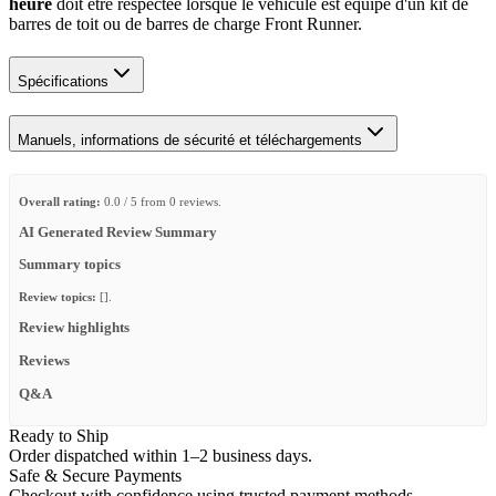
heure
doit être respectée lorsque le véhicule est équipé d'un kit de
barres de toit ou de barres de charge Front Runner.
Spécifications
Manuels, informations de sécurité et téléchargements
Overall rating:
0.0 / 5 from 0 reviews.
AI Generated Review Summary
Summary topics
Review topics:
[].
Review highlights
Reviews
Q&A
Ready to Ship
Order dispatched within 1–2 business days.
Safe & Secure Payments
Checkout with confidence using trusted payment methods.