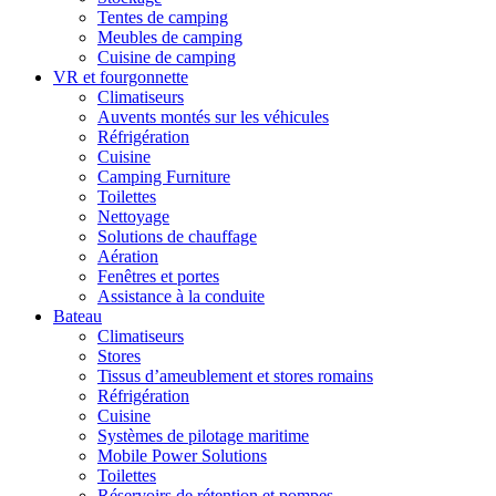
Tentes de camping
Meubles de camping
Cuisine de camping
VR et fourgonnette
Climatiseurs
Auvents montés sur les véhicules
Réfrigération
Cuisine
Camping Furniture
Toilettes
Nettoyage
Solutions de chauffage
Aération
Fenêtres et portes
Assistance à la conduite
Bateau
Climatiseurs
Stores
Tissus d’ameublement et stores romains
Réfrigération
Cuisine
Systèmes de pilotage maritime
Mobile Power Solutions
Toilettes
Réservoirs de rétention et pompes