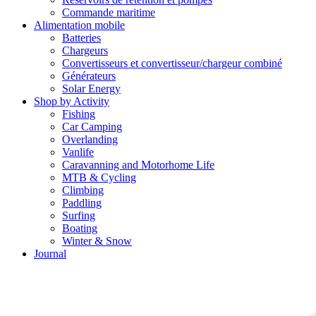
Commande maritime
Alimentation mobile
Batteries
Chargeurs
Convertisseurs et convertisseur/chargeur combiné
Générateurs
Solar Energy
Shop by Activity
Fishing
Car Camping
Overlanding
Vanlife
Caravanning and Motorhome Life
MTB & Cycling
Climbing
Paddling
Surfing
Boating
Winter & Snow
Journal