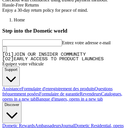
Hassle-Free Returns
Enjoy a 30-day return policy for peace of mind.
Home
Step into the Dometic world
Entrez votre adresse e-mail
[
0
1
]
JOIN OUR INSIDER COMMUNITY
[
0
2
]
EARLY ACCESS TO PRODUCT LAUNCHES
Équipez votre véhicule
Support
Assistance
Formulaire d'enregistrement des produits
Questions
fréquemment posées
Formulaire de garantie
Revendeurs
Catalogues
,
opens in a new tab
Banque d'images
, opens in a new tab
Discover
Dometic Rewards
Ambassadeurs
Journal
Dometic Residential
, opens