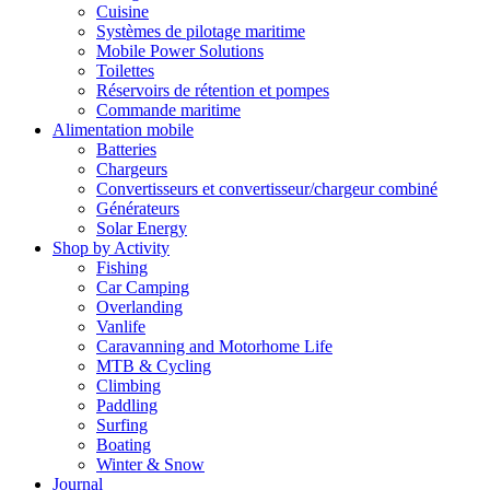
Cuisine
Systèmes de pilotage maritime
Mobile Power Solutions
Toilettes
Réservoirs de rétention et pompes
Commande maritime
Alimentation mobile
Batteries
Chargeurs
Convertisseurs et convertisseur/chargeur combiné
Générateurs
Solar Energy
Shop by Activity
Fishing
Car Camping
Overlanding
Vanlife
Caravanning and Motorhome Life
MTB & Cycling
Climbing
Paddling
Surfing
Boating
Winter & Snow
Journal