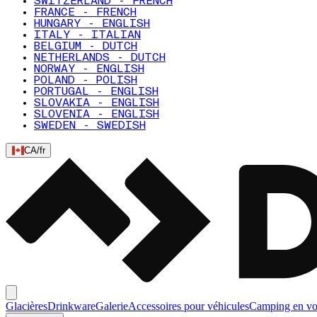
SWITZERLAND - FRENCH
FRANCE - FRENCH
HUNGARY - ENGLISH
ITALY - ITALIAN
BELGIUM - DUTCH
NETHERLANDS - DUTCH
NORWAY - ENGLISH
POLAND - POLISH
PORTUGAL - ENGLISH
SLOVAKIA - ENGLISH
SLOVENIA - ENGLISH
SWEDEN - SWEDISH
CA
/
fr
Glacières
Drinkware
Galerie
Accessoires pour véhicules
Camping en vo