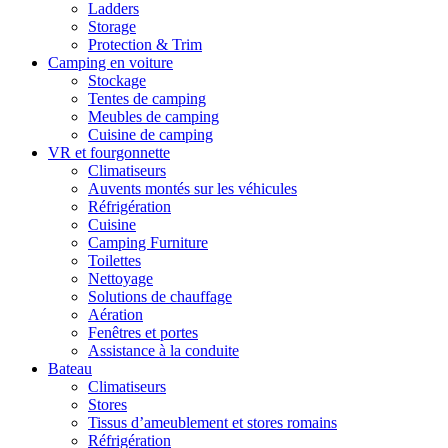
Ladders
Storage
Protection & Trim
Camping en voiture
Stockage
Tentes de camping
Meubles de camping
Cuisine de camping
VR et fourgonnette
Climatiseurs
Auvents montés sur les véhicules
Réfrigération
Cuisine
Camping Furniture
Toilettes
Nettoyage
Solutions de chauffage
Aération
Fenêtres et portes
Assistance à la conduite
Bateau
Climatiseurs
Stores
Tissus d’ameublement et stores romains
Réfrigération