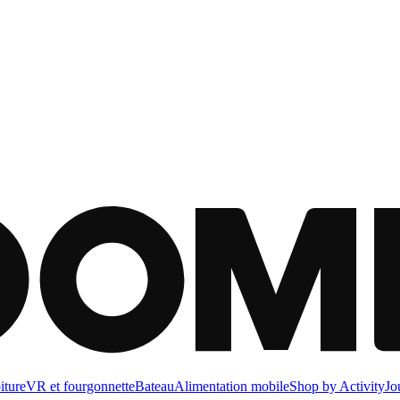
iture
VR et fourgonnette
Bateau
Alimentation mobile
Shop by Activity
Jo