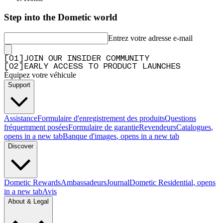
Q&A
Step into the Dometic world
Entrez votre adresse e-mail
[
0
1
]
JOIN OUR INSIDER COMMUNITY
[
0
2
]
EARLY ACCESS TO PRODUCT LAUNCHES
Équipez votre véhicule
Support
Assistance
Formulaire d'enregistrement des produits
Questions
fréquemment posées
Formulaire de garantie
Revendeurs
Catalogues
,
opens in a new tab
Banque d'images
, opens in a new tab
Discover
Dometic Rewards
Ambassadeurs
Journal
Dometic Residential
, opens
in a new tab
Avis
About & Legal