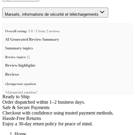
Manuels, informations de sécurité et téléchargements
Overall rating:
5.0 / 5 from 2 reviews.
AI Generated Review Summary
Summary topics
Review topics:
[].
Review highlights
Reviews
εξυπηρετικό εργαλειο
"εξυπηρετικό εργαλειο"
Ready to Ship
—
EMMANOUIL G.
(
5/5
)
Order dispatched within 1–2 business days.
Safe & Secure Payments
140mm Universalschiene
Checkout with confidence using trusted payment methods.
"Das Produkt ist sauber verarbeitet und beinhaltet alles um es zu montieren. Das Produkt
Hassle-Free Returns
kann universell eingesetzt werden."
Enjoy a 30-day return policy for peace of mind.
—
Raphael B.
(
5/5
)
Home