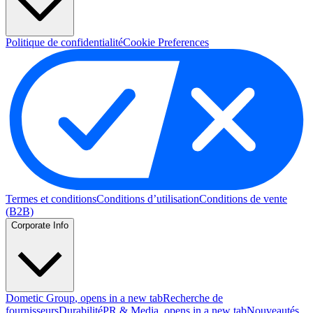
Politique de confidentialité
Cookie Preferences
Termes et conditions
Conditions d’utilisation
Conditions de vente
(B2B)
Corporate Info
Dometic Group
, opens in a new tab
Recherche de
fournisseurs
Durabilité
PR & Media
, opens in a new tab
Nouveautés
,