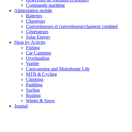
Commande maritime
Alimentation mobile
Batteries
Chargeurs
Convertisseurs et convertisseur/chargeur combiné
Générateurs
Solar Energy
Shop by Activity
Fishing
Car Camping
Overlanding
Vanlife
Caravanning and Motorhome Life
MTB & Cycling
Climbing
Paddling
Surfing
Boating
Winter & Snow
Journal