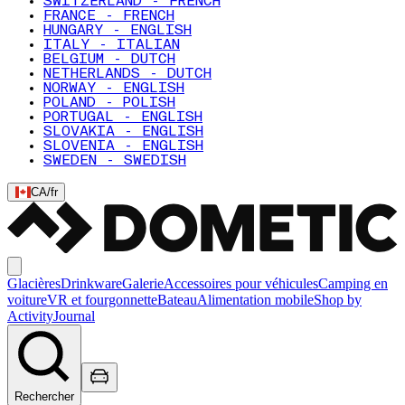
SWITZERLAND - FRENCH
FRANCE - FRENCH
HUNGARY - ENGLISH
ITALY - ITALIAN
BELGIUM - DUTCH
NETHERLANDS - DUTCH
NORWAY - ENGLISH
POLAND - POLISH
PORTUGAL - ENGLISH
SLOVAKIA - ENGLISH
SLOVENIA - ENGLISH
SWEDEN - SWEDISH
CA
/
fr
Glacières
Drinkware
Galerie
Accessoires pour véhicules
Camping en
voiture
VR et fourgonnette
Bateau
Alimentation mobile
Shop by
Activity
Journal
Rechercher