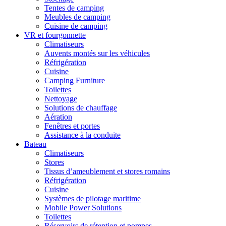
Tentes de camping
Meubles de camping
Cuisine de camping
VR et fourgonnette
Climatiseurs
Auvents montés sur les véhicules
Réfrigération
Cuisine
Camping Furniture
Toilettes
Nettoyage
Solutions de chauffage
Aération
Fenêtres et portes
Assistance à la conduite
Bateau
Climatiseurs
Stores
Tissus d’ameublement et stores romains
Réfrigération
Cuisine
Systèmes de pilotage maritime
Mobile Power Solutions
Toilettes
Réservoirs de rétention et pompes