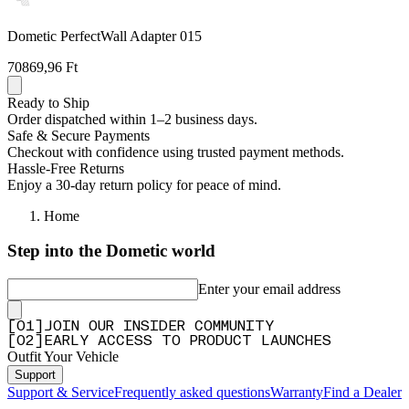
Dometic PerfectWall Adapter 015
70869,96 Ft
Ready to Ship
Order dispatched within 1–2 business days.
Safe & Secure Payments
Checkout with confidence using trusted payment methods.
Hassle-Free Returns
Enjoy a 30-day return policy for peace of mind.
Home
Step into the Dometic world
Enter your email address
[
0
1
]
JOIN OUR INSIDER COMMUNITY
[
0
2
]
EARLY ACCESS TO PRODUCT LAUNCHES
Outfit Your Vehicle
Support
Support & Service
Frequently asked questions
Warranty
Find a Dealer