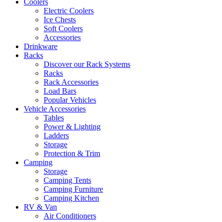
Coolers
Electric Coolers
Ice Chests
Soft Coolers
Accessories
Drinkware
Racks
Discover our Rack Systems
Racks
Rack Accessories
Load Bars
Popular Vehicles
Vehicle Accessories
Tables
Power & Lighting
Ladders
Storage
Protection & Trim
Camping
Storage
Camping Tents
Camping Furniture
Camping Kitchen
RV & Van
Air Conditioners