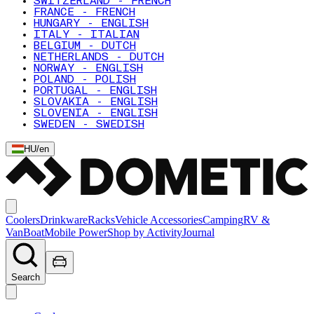
SWITZERLAND - FRENCH
FRANCE - FRENCH
HUNGARY - ENGLISH
ITALY - ITALIAN
BELGIUM - DUTCH
NETHERLANDS - DUTCH
NORWAY - ENGLISH
POLAND - POLISH
PORTUGAL - ENGLISH
SLOVAKIA - ENGLISH
SLOVENIA - ENGLISH
SWEDEN - SWEDISH
HU
/
en
Coolers
Drinkware
Racks
Vehicle Accessories
Camping
RV &
Van
Boat
Mobile Power
Shop by Activity
Journal
Search