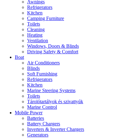
Awnings
Refrigerators
Kitchen
Camping Furniture
Toilets
Cleaning
Heating
Ventilation
Windows, Doors & Blinds
Driving Safety & Comfort
Boat
Air Conditioners
Blinds
Soft Furnishing
Refrigerators
Kitchen
Marine Steering Systems
Toilets
Tárolótartályok és szivattyúk
Marine Control
Mobile Power
Batteries
Battery Chargers
Inverters & Inverter Chargers
Generators