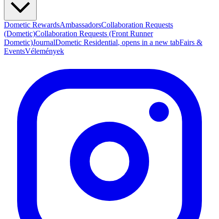
Dometic Rewards
Ambassadors
Collaboration Requests
(Dometic)
Collaboration Requests (Front Runner
Dometic)
Journal
Dometic Residential
, opens in a new tab
Fairs &
Events
Vélemények