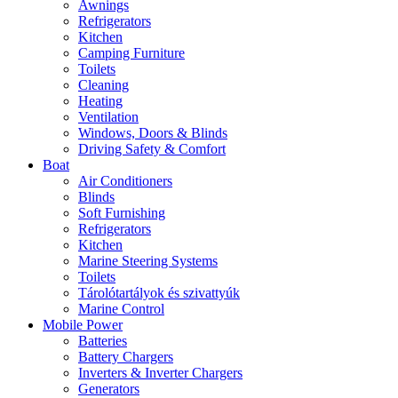
Awnings
Refrigerators
Kitchen
Camping Furniture
Toilets
Cleaning
Heating
Ventilation
Windows, Doors & Blinds
Driving Safety & Comfort
Boat
Air Conditioners
Blinds
Soft Furnishing
Refrigerators
Kitchen
Marine Steering Systems
Toilets
Tárolótartályok és szivattyúk
Marine Control
Mobile Power
Batteries
Battery Chargers
Inverters & Inverter Chargers
Generators