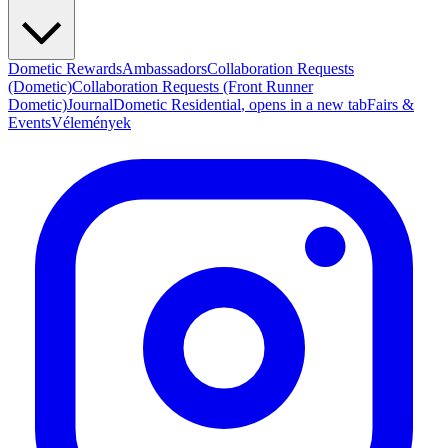
Dometic Rewards
Ambassadors
Collaboration Requests
(Dometic)
Collaboration Requests (Front Runner
Dometic)
Journal
Dometic Residential
, opens in a new tab
Fairs &
Events
Vélemények