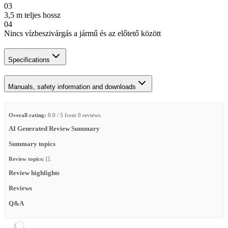
03
3,5 m teljes hossz
04
Nincs vízbeszivárgás a jármű és az előtető között
Specifications
Manuals, safety information and downloads
Overall rating:
0.0 / 5 from 0 reviews.
AI Generated Review Summary
Summary topics
Review topics:
[].
Review highlights
Reviews
Q&A