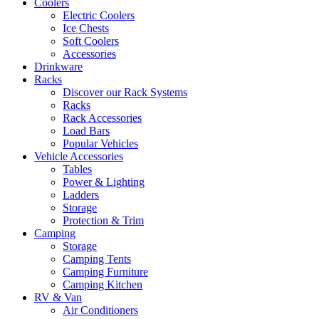
Coolers
Electric Coolers
Ice Chests
Soft Coolers
Accessories
Drinkware
Racks
Discover our Rack Systems
Racks
Rack Accessories
Load Bars
Popular Vehicles
Vehicle Accessories
Tables
Power & Lighting
Ladders
Storage
Protection & Trim
Camping
Storage
Camping Tents
Camping Furniture
Camping Kitchen
RV & Van
Air Conditioners