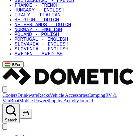
SWITZERLAND - FRENCH
FRANCE - FRENCH
HUNGARY - ENGLISH
ITALY - ITALIAN
BELGIUM - DUTCH
NETHERLANDS - DUTCH
NORWAY - ENGLISH
POLAND - POLISH
PORTUGAL - ENGLISH
SLOVAKIA - ENGLISH
SLOVENIA - ENGLISH
SWEDEN - SWEDISH
HU
/
en
Coolers
Drinkware
Racks
Vehicle Accessories
Camping
RV &
Van
Boat
Mobile Power
Shop by Activity
Journal
Search