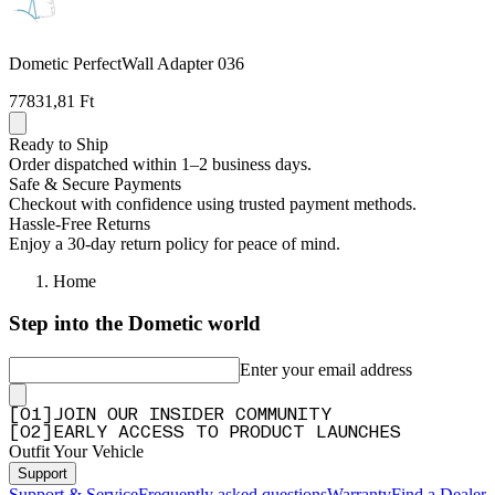
Dometic PerfectWall Adapter 036
77831,81 Ft
Ready to Ship
Order dispatched within 1–2 business days.
Safe & Secure Payments
Checkout with confidence using trusted payment methods.
Hassle-Free Returns
Enjoy a 30-day return policy for peace of mind.
Home
Step into the Dometic world
Enter your email address
[
0
1
]
JOIN OUR INSIDER COMMUNITY
[
0
2
]
EARLY ACCESS TO PRODUCT LAUNCHES
Outfit Your Vehicle
Support
Support & Service
Frequently asked questions
Warranty
Find a Dealer