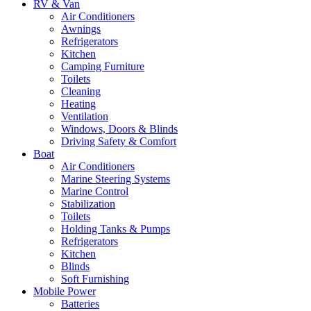
RV & Van
Air Conditioners
Awnings
Refrigerators
Kitchen
Camping Furniture
Toilets
Cleaning
Heating
Ventilation
Windows, Doors & Blinds
Driving Safety & Comfort
Boat
Air Conditioners
Marine Steering Systems
Marine Control
Stabilization
Toilets
Holding Tanks & Pumps
Refrigerators
Kitchen
Blinds
Soft Furnishing
Mobile Power
Batteries