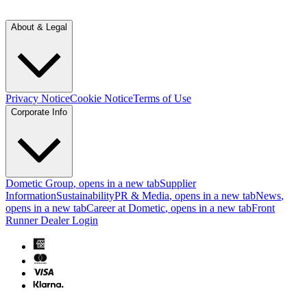
About & Legal
Privacy Notice
Cookie Notice
Terms of Use
Corporate Info
Dometic Group
, opens in a new tab
Supplier
Information
Sustainability
PR & Media
, opens in a new tab
News
,
opens in a new tab
Career at Dometic
, opens in a new tab
Front
Runner Dealer Login