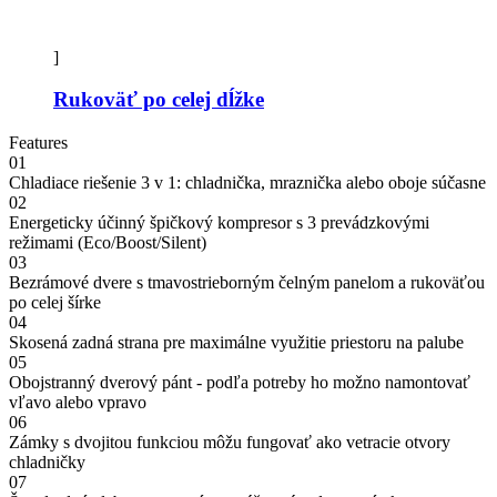
]
Rukoväť po celej dĺžke
Features
01
Chladiace riešenie 3 v 1: chladnička, mraznička alebo oboje súčasne
02
Energeticky účinný špičkový kompresor s 3 prevádzkovými
režimami (Eco/Boost/Silent)
03
Bezrámové dvere s tmavostrieborným čelným panelom a rukoväťou
po celej šírke
04
Skosená zadná strana pre maximálne využitie priestoru na palube
05
Obojstranný dverový pánt - podľa potreby ho možno namontovať
vľavo alebo vpravo
06
Zámky s dvojitou funkciou môžu fungovať ako vetracie otvory
chladničky
07