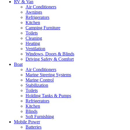
RV & Van
Air Conditioners
Awnings
Refrigerators
Kitchen
Camping Furniture
Toilets
Cleaning
Heating
Ventilation
Windows, Doors & Blinds
Driving Safety & Comfort
Boat
Air Conditioners
Marine Steering Systems
Marine Control
Stabilization
Toilets
Holding Tanks & Pumps
Refrigerators
Kitchen
Blinds
Soft Furnishing
Mobile Power
Batteries