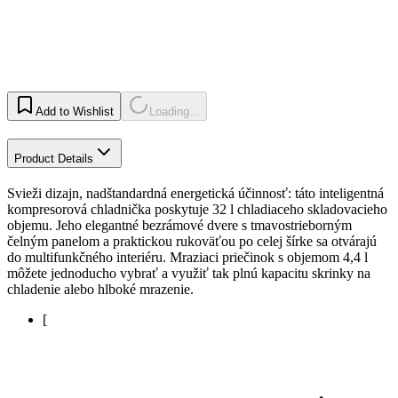
Add to Wishlist
Loading...
Product Details
Svieži dizajn, nadštandardná energetická účinnosť: táto inteligentná
kompresorová chladnička poskytuje 32 l chladiaceho skladovacieho
objemu. Jeho elegantné bezrámové dvere s tmavostrieborným
čelným panelom a praktickou rukoväťou po celej šírke sa otvárajú
do multifunkčného interiéru. Mraziaci priečinok s objemom 4,4 l
môžete jednoducho vybrať a využiť tak plnú kapacitu skrinky na
chladenie alebo hlboké mrazenie.
[