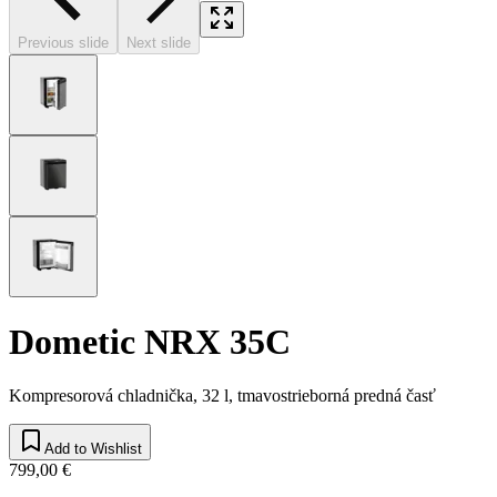
Previous slide
Next slide
Dometic NRX 35C
Kompresorová chladnička, 32 l, tmavostrieborná predná časť
Add to Wishlist
799,00 €