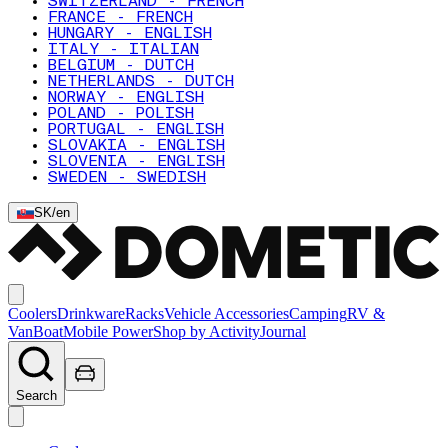
SWITZERLAND - FRENCH
FRANCE - FRENCH
HUNGARY - ENGLISH
ITALY - ITALIAN
BELGIUM - DUTCH
NETHERLANDS - DUTCH
NORWAY - ENGLISH
POLAND - POLISH
PORTUGAL - ENGLISH
SLOVAKIA - ENGLISH
SLOVENIA - ENGLISH
SWEDEN - SWEDISH
SK
/
en
Coolers
Drinkware
Racks
Vehicle Accessories
Camping
RV &
Van
Boat
Mobile Power
Shop by Activity
Journal
Search