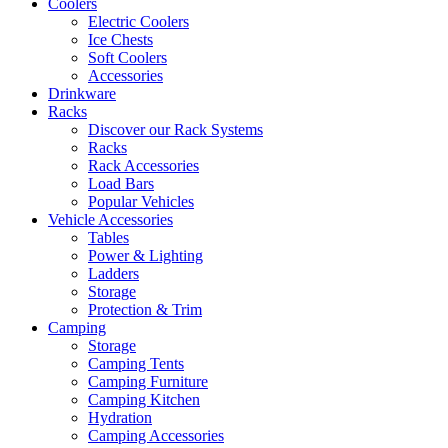
Coolers
Electric Coolers
Ice Chests
Soft Coolers
Accessories
Drinkware
Racks
Discover our Rack Systems
Racks
Rack Accessories
Load Bars
Popular Vehicles
Vehicle Accessories
Tables
Power & Lighting
Ladders
Storage
Protection & Trim
Camping
Storage
Camping Tents
Camping Furniture
Camping Kitchen
Hydration
Camping Accessories